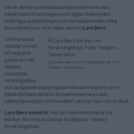
Det är detta systematiska fuskandet inom den
medicinska forskningen som ligger bakom den
felaktiga uppfattningen om samband mellan olika
livsstilsfaktorer och hälsa, skriver
Lars Bern
.
”
Allt har bara
handlat om att
till varje pris
gynna och att
Lars Bern skriver om forskningsfusk. Foto:
lansera
Torbjörn Sassersson
mestadels
verkningslösa
och farliga kemiska preparat från den industrin som i
bästa fall bara dämpar konsekvenserna av den
olämpliga kosten och livsstilen
”, skriver han i sin artikel.
Lars Bern avslutar
med att rekommendera två
böcker, för er som önskar fördjupa er i ämnet
forskningsfusk.