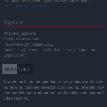
Kontakta redaktionen, tipsa oss eller bli skribent.
redaktionen@newsvoice.se
Utgivare
Ansvarig utgivare:
Torbjörn Sassersson.
NewsVoice grundades 2011.
Innehållet på denna sida är skyddat enligt lagen om
upphovsrätt.
NewsVoice is an independent news, debate and news
monitoring channel based in Stockholm, Sweden. We
also publish cultural content and analysis as text and
video reports.