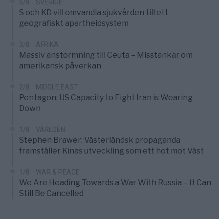
5/8
SVERIGE
S och KD vill omvandla sjukvården till ett
geografiskt apartheidsystem
3/8
AFRIKA
Massiv anstormning till Ceuta – Misstankar om
amerikansk påverkan
2/8
MIDDLE EAST
Pentagon: US Capacity to Fight Iran is Wearing
Down
1/8
VÄRLDEN
Stephen Brawer: Västerländsk propaganda
framställer Kinas utveckling som ett hot mot Väst
1/8
WAR & PEACE
We Are Heading Towards a War With Russia – It Can
Still Be Cancelled