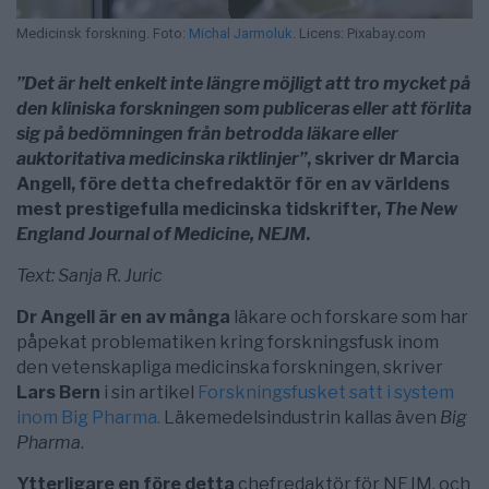
Medicinsk forskning. Foto:
Michal Jarmoluk
. Licens: Pixabay.com
”Det är helt enkelt inte längre möjligt att tro mycket på
den kliniska forskningen som publiceras eller att förlita
sig på bedömningen från betrodda läkare eller
auktoritativa medicinska riktlinjer”
, skriver dr Marcia
Angell, före detta chefredaktör för en av världens
mest prestigefulla medicinska tidskrifter,
The New
England Journal of Medicine, NEJM
.
Text: Sanja R. Juric
Dr Angell är en av många
läkare och forskare som har
påpekat problematiken kring forskningsfusk inom
den vetenskapliga medicinska forskningen, skriver
Lars Bern
i sin artikel
Forskningsfusket satt i system
inom Big Pharma.
Läkemedelsindustrin kallas även
Big
Pharma
.
Ytterligare en före detta
chefredaktör för NEJM, och