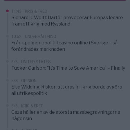
11:43
KRIG & FRED
Richard D. Wolff: Därför provocerar Europas ledare
fram ett krig med Ryssland
10:52
UNDERHÅLLNING
Från spelmonopol till casino online i Sverige – så
förändrades marknaden
6/8
UNITED STATES
Tucker Carlson: ”It’s Time to Save America” – Finally
5/8
OPINION
Elsa Widding: Risken att dras in i krig borde avgöra
all utrikespolitik
5/8
KRIG & FRED
Gaza håller en av de största massbegravningarna
någonsin