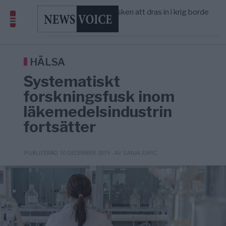
America” – Finally
Elsa Widding: Risken att dras in i krig borde
5/8
OPINION
—
avgöra all utrikespolitik
Gaza håller en av de största
5/8
KRIG & FRED
—
massbegravningarna någonsin
Richard D. Wolff: Därför provocerar
11:43
KRIG & FRED
—
Europas ledare fram ett krig med Rys ...
HÄLSA
Systematiskt
forskningsfusk inom
läkemedelsindustrin
fortsätter
- AV SANJA JURIC
PUBLICERAD 10 DECEMBER 2019