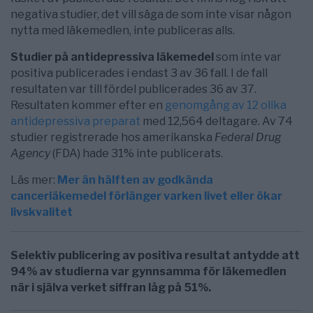
negativa studier, det vill säga de som inte visar någon
nytta med läkemedlen, inte publiceras alls.
Studier på antidepressiva läkemedel
som inte var
positiva publicerades i endast 3 av 36 fall. I de fall
resultaten var till fördel publicerades 36 av 37.
Resultaten kommer efter en
genomgång av 12 olika
antidepressiva preparat
med 12,564 deltagare. Av 74
studier registrerade hos amerikanska
Federal Drug
Agency
(FDA) hade 31% inte publicerats.
Läs mer:
Mer än hälften av godkända
cancerläkemedel förlänger varken livet eller ökar
livskvalitet
Selektiv publicering av positiva resultat antydde att
94% av studierna var gynnsamma för läkemedlen
när i själva verket siffran låg på 51%.