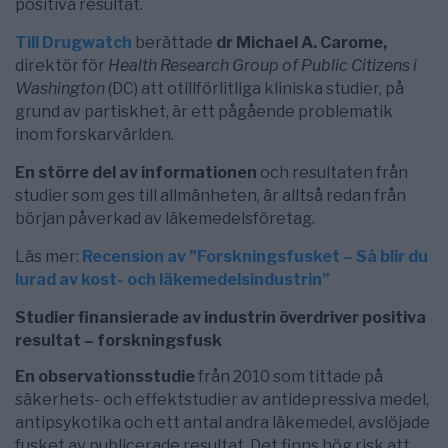
positiva resultat.
Till Drugwatch
berättade
dr Michael A. Carome,
direktör för
Health Research Group of Public Citizens i
Washington
(DC) att otillförlitliga kliniska studier, på
grund av partiskhet, är ett pågående problematik
inom forskarvärlden.
En större del av informationen
och resultaten från
studier som ges till allmänheten, är alltså redan från
början påverkad av läkemedelsföretag.
Läs mer:
Recension av ”Forskningsfusket – Så blir du
lurad av kost- och läkemedelsindustrin”
Studier finansierade av industrin överdriver positiva
resultat – forskningsfusk
En observationsstudie
från 2010 som tittade på
säkerhets- och effektstudier av antidepressiva medel,
antipsykotika och ett antal andra läkemedel, avslöjade
fusket av publicerade resultat. Det finns hög risk att