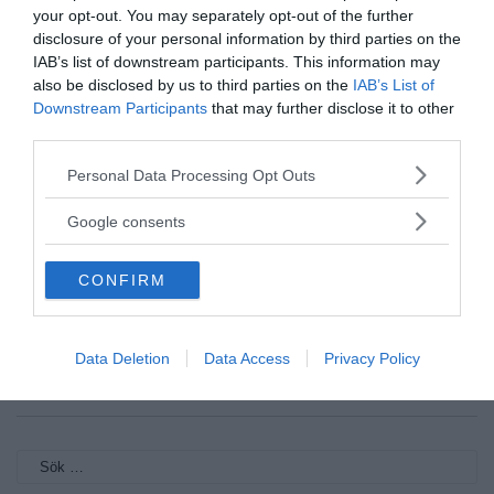
Publication of Antidepressant Trials and Its
your opt-out. You may separately opt-out of the further
Influence on Apparent Efficacy
disclosure of your personal information by third parties on the
IAB’s list of downstream participants. This information may
also be disclosed by us to third parties on the
IAB’s List of
Downstream Participants
that may further disclose it to other
third parties.
Please note that this website/app uses one or more Google
Personal Data Processing Opt Outs
services and may gather and store information including but
not limited to your visit or usage behaviour. You may click to
Google consents
grant or deny consent to Google and its third-party tags to
use your data for below specified purposes in below Google
CONFIRM
consent section.
Sanja Juric
sanja@newsvoice.se
Data Deletion
Data Access
Privacy Policy