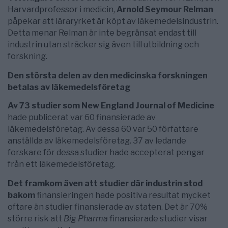
Harvardprofessor i medicin,
Arnold Seymour Relman
påpekar att läraryrket är köpt av läkemedelsindustrin.
Detta menar Relman är inte begränsat endast till
industrin utan sträcker sig även till utbildning och
forskning.
Den största delen av den medicinska forskningen
betalas av läkemedelsföretag
Av
73 studier som New England Journal of Medicine
hade publicerat var 60 finansierade av
läkemedelsföretag. Av dessa 60 var 50 författare
anställda av läkemedelsföretag.
37 av ledande
forskare för dessa studier hade accepterat pengar
från ett läkemedelsföretag.
Det framkom även att studier där industrin stod
bakom
finansieringen hade positiva resultat mycket
oftare än studier finansierade av staten. Det är 70%
större risk att
Big Pharma
finansierade studier visar