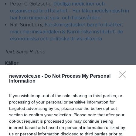
Peter C. Gøtzsche:
Dödliga mediciner och
organiserad brottslighet – Hur läkemedelsindustrin
har korrumperat sjuk- och hälsovården
Ralf Sundberg:
Forskningsfusket bara fortsätter:
macchiariniskandalen & Karolinska institutet : de
ekonomiska och politiska drivkrafterna
Text: Sanja R. Juric
Källor
Anthropocene:
Forskningsfusket satt i system inom
newsvoice.se -
Do Not Process My Personal
Information
Big Pharma
The New York Review of Books:
Drug Companies &
Doctors: A Story of Corruption
If you wish to opt-out of the sale, sharing to third parties, or
processing of your personal or sensitive information for
Medium:
The Corruption of Evidence Based
targeted advertising by us, please use the below opt-out
Medicine – Killing for Profit
section to confirm your selection. Please note that after your
PubMed:
Outcome reporting among drug trials
opt-out request is processed you may continue seeing
registered in ClinicalTrials.gov
interest-based ads based on personal information utilized by
The New England Journal of Medicine:
Selective
us or personal information disclosed to third parties prior to