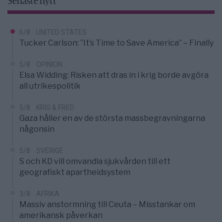
Senaste nytt
6/8
UNITED STATES
Tucker Carlson: ”It’s Time to Save America” – Finally
5/8
OPINION
Elsa Widding: Risken att dras in i krig borde avgöra
all utrikespolitik
5/8
KRIG & FRED
Gaza håller en av de största massbegravningarna
någonsin
5/8
SVERIGE
S och KD vill omvandla sjukvården till ett
geografiskt apartheidsystem
3/8
AFRIKA
Massiv anstormning till Ceuta – Misstankar om
amerikansk påverkan