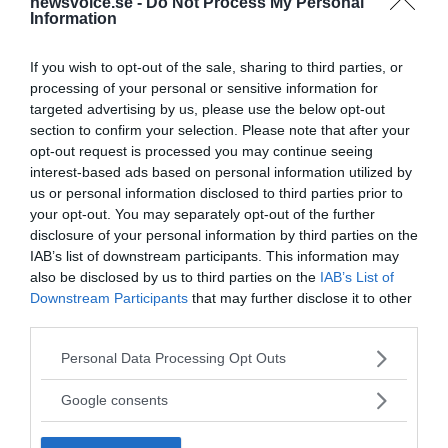
newsvoice.se -
Do Not Process My Personal
Information
If you wish to opt-out of the sale, sharing to third parties, or
processing of your personal or sensitive information for
targeted advertising by us, please use the below opt-out
section to confirm your selection. Please note that after your
opt-out request is processed you may continue seeing
interest-based ads based on personal information utilized by
us or personal information disclosed to third parties prior to
your opt-out. You may separately opt-out of the further
disclosure of your personal information by third parties on the
IAB’s list of downstream participants. This information may
also be disclosed by us to third parties on the
IAB’s List of
Downstream Participants
that may further disclose it to other
third parties.
Please note that this website/app uses one or more Google
Personal Data Processing Opt Outs
services and may gather and store information including but
not limited to your visit or usage behaviour. You may click to
Google consents
grant or deny consent to Google and its third-party tags to
use your data for below specified purposes in below Google