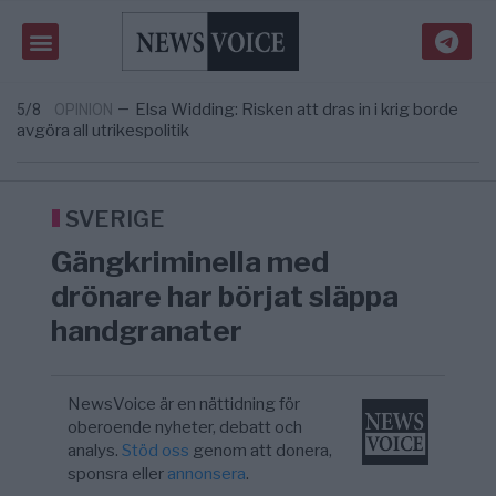
Massiv anstormning till Ceuta – Misstankar
3/8
AFRIKA
—
om amerikansk påverkan
Tucker Carlson: ”It’s Time to Save
6/8
UNITED STATES
—
America” – Finally
Elsa Widding: Risken att dras in i krig borde
5/8
OPINION
—
avgöra all utrikespolitik
Gaza håller en av de största
5/8
KRIG & FRED
—
massbegravningarna någonsin
S och KD vill omvandla sjukvården till ett
5/8
SVERIGE
—
geografiskt apartheidsystem
SVERIGE
Massiv anstormning till Ceuta – Misstankar
3/8
AFRIKA
—
Gängkriminella med
om amerikansk påverkan
Tucker Carlson: ”It’s Time to Save
6/8
UNITED STATES
—
drönare har börjat släppa
America” – Finally
handgranater
NewsVoice är en nättidning för
oberoende nyheter, debatt och
analys.
Stöd oss
genom att donera,
sponsra eller
annonsera
.