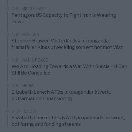
2/8
MIDDLE EAST
Pentagon: US Capacity to Fight Iran is Wearing
Down
1/8
VÄRLDEN
Stephen Brawer: Västerländsk propaganda
framställer Kinas utveckling som ett hot mot Väst
1/8
WAR & PEACE
We Are Heading Towards a War With Russia – It Can
Still Be Cancelled
1/8
MEDIA
Elizabeth Lane: NATO:s propagandanätverk,
botfarmar och finansiering
31/7
MEDIA
Elizabeth Lane details NATO propaganda network,
bot farms, and funding streams