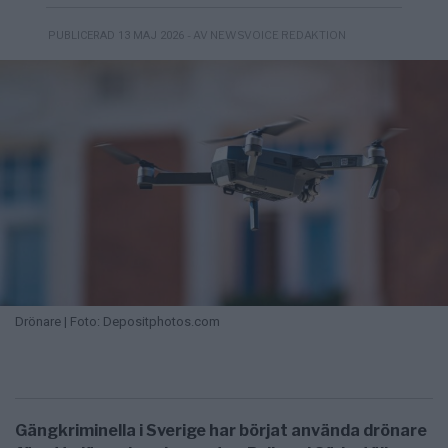
- AV NEWSVOICE REDAKTION
PUBLICERAD 13 MAJ 2026
Drönare | Foto: Depositphotos.com
Gängkriminella i Sverige har börjat använda drönare