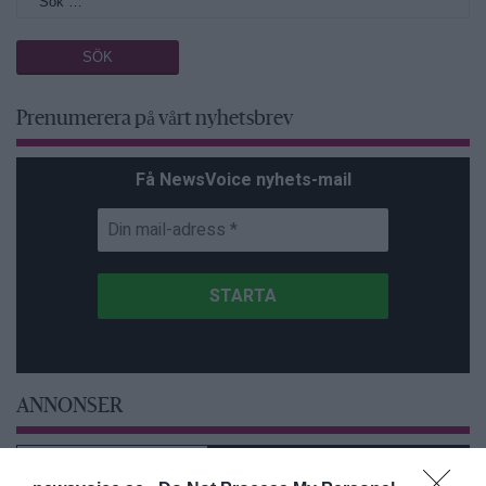
Prenumerera på vårt nyhetsbrev
Få NewsVoice nyhets-mail
ANNONSER