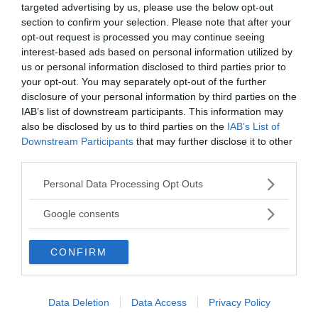
targeted advertising by us, please use the below opt-out
section to confirm your selection. Please note that after your
opt-out request is processed you may continue seeing
interest-based ads based on personal information utilized by
us or personal information disclosed to third parties prior to
your opt-out. You may separately opt-out of the further
disclosure of your personal information by third parties on the
IAB’s list of downstream participants. This information may
ANNONSER
also be disclosed by us to third parties on the
IAB’s List of
Downstream Participants
that may further disclose it to other
third parties.
Please note that this website/app uses one or more Google
Personal Data Processing Opt Outs
services and may gather and store information including but
not limited to your visit or usage behaviour. You may click to
Google consents
grant or deny consent to Google and its third-party tags to
use your data for below specified purposes in below Google
CONFIRM
consent section.
Data Deletion
Data Access
Privacy Policy