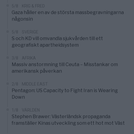
5/8
KRIG & FRED
Gaza håller en av de största massbegravningarna
någonsin
5/8
SVERIGE
S och KD vill omvandla sjukvården till ett
geografiskt apartheidsystem
3/8
AFRIKA
Massiv anstormning till Ceuta – Misstankar om
amerikansk påverkan
2/8
MIDDLE EAST
Pentagon: US Capacity to Fight Iran is Wearing
Down
1/8
VÄRLDEN
Stephen Brawer: Västerländsk propaganda
framställer Kinas utveckling som ett hot mot Väst