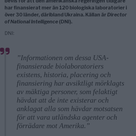
bevis för att den amerikanska regeringen tidigare
har finansierat mer än 120 biologiska laboratorier i
över 30 länder, däribland Ukraina. Källan är
Director
of National Intelligence
(DNI).
DNI:
”Informationen om dessa USA-
finansierade biolaboratoriers
existens, historia, placering och
finansiering har avsiktligt mörklagts
av mäktiga personer, som felaktigt
hävdat att de inte existerar och
anklagat alla som hävdar motsatsen
för att vara utländska agenter och
förrädare mot Amerika.”