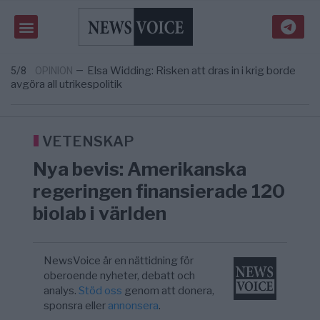
Massiv anstormning till Ceuta – Misstankar
3/8
AFRIKA
—
om amerikansk påverkan
Tucker Carlson: ”It’s Time to Save
6/8
UNITED STATES
—
America” – Finally
Elsa Widding: Risken att dras in i krig borde
5/8
OPINION
—
avgöra all utrikespolitik
Gaza håller en av de största
5/8
KRIG & FRED
—
massbegravningarna någonsin
S och KD vill omvandla sjukvården till ett
5/8
SVERIGE
—
geografiskt apartheidsystem
VETENSKAP
Massiv anstormning till Ceuta – Misstankar
3/8
AFRIKA
—
Nya bevis: Amerikanska
om amerikansk påverkan
Tucker Carlson: ”It’s Time to Save
6/8
UNITED STATES
—
regeringen finansierade 120
America” – Finally
biolab i världen
NewsVoice är en nättidning för
oberoende nyheter, debatt och
analys.
Stöd oss
genom att donera,
sponsra eller
annonsera
.