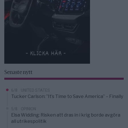
Senaste nytt
6/8
UNITED STATES
Tucker Carlson: ”It’s Time to Save America” – Finally
5/8
OPINION
Elsa Widding: Risken att dras in i krig borde avgöra
all utrikespolitik