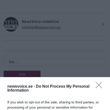
NewsVoice redaktion
nyheter@newsvoice.se
newsvoice.se -
Do Not Process My Personal
Prenumerera på vårt nyhetsbrev
Information
Få NewsVoice nyhets-mail
If you wish to opt-out of the sale, sharing to third parties, or
processing of your personal or sensitive information for