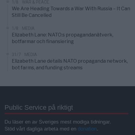
1/8
WAR & PEACE
We Are Heading Towards a War With Russia – It Can
Still Be Cancelled
1/8
MEDIA
Elizabeth Lane: NATO:s propagandanätverk,
botfarmar och finansiering
31/7
MEDIA
Elizabeth Lane details NATO propaganda network,
bot farms, and funding streams
Public Service på riktigt
Du läser en av Sveriges mest modiga tidningar.
Stöd vårt dagliga arbeta med en
donation
.