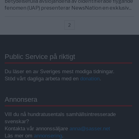
betydelsefulla avslöjandena av oidentifierade flygande
fenomen (UAP) presenterar NewsNation en exklusiv...
2
Public Service på riktigt
Du läser en av Sveriges mest modiga tidningar.
Stöd vårt dagliga arbeta med en
donation
.
Annonsera
Vill du nå hundratusentals samhällsintresserade
svenskar?
Kontakta vår annonssäljare
anna@sasser.net
Läs mer om
annonsering
.