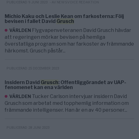
- AV NEWSVOICE REDAKTION
PUBLICERAD 9 JUNI 2023
Michio Kaku och Leslie Kean om farkosterna: Följ
bevisen i fallet David
Grusch
Flygvapenveteranen David Grusch hävdar
VÄRLDEN
att regeringen mörkar bevisen på hemliga
överstatliga program som har farkoster av främmande
härkomst. Grusch påstår...
PUBLICERAD 25 DECEMBER 2023
Insidern David
Grusch
: Offentliggörandet av UAP-
fenomenet kan ena världen
Tucker Carlson intervjuar insidern David
VÄRLDEN
Grusch som arbetat med topphemlig information om
främmande intelligenser. Han är en av 40 personer...
PUBLICERAD 28 JUNI 2023