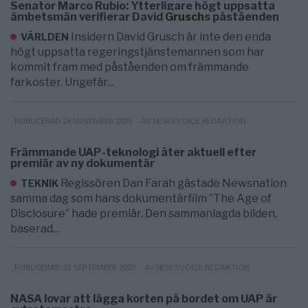
Senator Marco Rubio: Ytterligare högt uppsatta
ämbetsmän verifierar David
Grusch
s påståenden
Insidern David Grusch är inte den enda
VÄRLDEN
högt uppsatta regeringstjänstemannen som har
kommit fram med påståenden om främmande
farkoster. Ungefär...
- AV NEWSVOICE REDAKTION
PUBLICERAD 24 NOVEMBER 2025
Främmande UAP-teknologi åter aktuell efter
premiär av ny dokumentär
Regissören Dan Farah gästade Newsnation
TEKNIK
samma dag som hans dokumentärfilm ”The Age of
Disclosure” hade premiär. Den sammanlagda bilden,
baserad...
- AV NEWSVOICE REDAKTION
PUBLICERAD 20 SEPTEMBER 2023
NASA lovar att lägga korten på bordet om UAP är