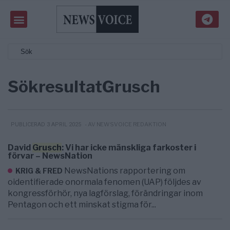
Sökresultat
Grusch
- AV NEWSVOICE REDAKTION
PUBLICERAD 3 APRIL 2025
David
Grusch
: Vi har icke mänskliga farkoster i
förvar – NewsNation
NewsNations rapportering om
KRIG & FRED
oidentifierade onormala fenomen (UAP) följdes av
kongressförhör, nya lagförslag, förändringar inom
Pentagon och ett minskat stigma för...