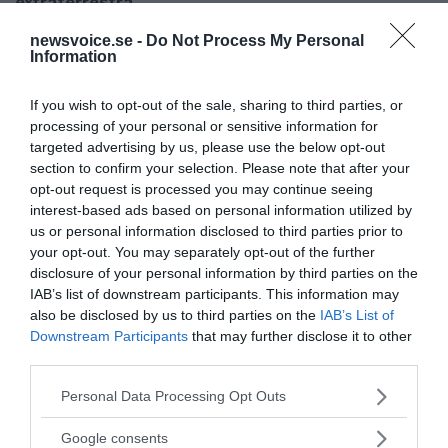
extraterrestra
NASA lovar att både eliminera alla
VETENSKAP
newsvoice.se -
Do Not Process My Personal
stigma som är kopplade till UAP-fenomenet så att
Information
astronauter och piloter kan känna sig...
If you wish to opt-out of the sale, sharing to third parties, or
processing of your personal or sensitive information for
- AV NEWSVOICE REDAKTION
PUBLICERAD 1 APRIL 2026
targeted advertising by us, please use the below opt-out
section to confirm your selection. Please note that after your
Debatt om avelsprogram med människohybrider
opt-out request is processed you may continue seeing
blossar upp
interest-based ads based on personal information utilized by
Den senaste veckan har debatten om
KULTUR
us or personal information disclosed to third parties prior to
påstådda avelsprogram där människor korsats med
your opt-out. You may separately opt-out of the further
icke-mänskliga varelser (alien hybrid breeding
disclosure of your personal information by third parties on the
programs) blossat upp....
IAB’s list of downstream participants. This information may
also be disclosed by us to third parties on the
IAB’s List of
Downstream Participants
that may further disclose it to other
- AV NEWSVOICE REDAKTION
PUBLICERAD 20 JULI 2023
third parties.
Pentagon förnekar existensen av UAP men säger att
Please note that this website/app uses one or more Google
Personal Data Processing Opt Outs
all dokumentation om UAP är hemligstämplad
services and may gather and store information including but
not limited to your visit or usage behaviour. You may click to
Det amerikanska underutskottet för
VÄRLDEN
Google consents