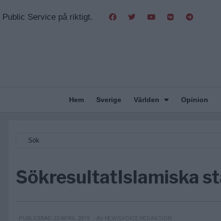
Public Service på riktigt.
Hem
Sverige
Världen
Opinion
Sökresultat
Islamiska s
- AV NEWSVOICE REDAKTION
PUBLICERAD 23 APRIL 2019