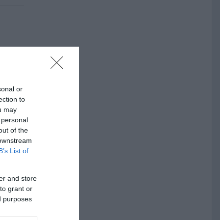
ken är
sonal or
ection to
ou may
 personal
out of the
 downstream
B’s List of
er and store
to grant or
ed purposes