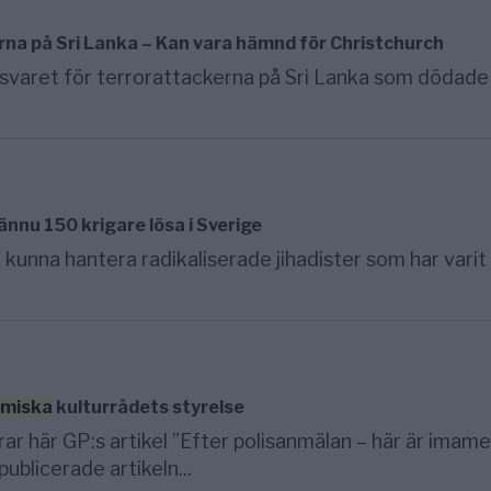
erna på Sri Lanka – Kan vara hämnd för Christchurch
ansvaret för terrorattackerna på Sri Lanka som dödad
 ännu 150 krigare lösa i Sverige
a kunna hantera radikaliserade jihadister som har varit
amiska
kulturrådets styrelse
rar här GP:s artikel ”Efter polisanmälan – här är imam
ublicerade artikeln...