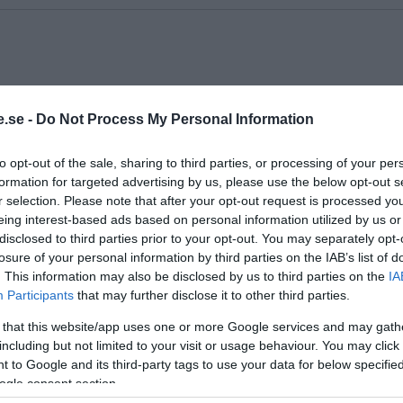
 i den ursprungliga definitionen av ordet ”anarki”, vil
.se -
Do Not Process My Personal Information
to opt-out of the sale, sharing to third parties, or processing of your per
formation for targeted advertising by us, please use the below opt-out s
r selection. Please note that after your opt-out request is processed y
eing interest-based ads based on personal information utilized by us or
kt 2024 i målet om SVT Vaccinkrigarna
disclosed to third parties prior to your opt-out. You may separately opt-
öter Svenska Staten i ett civilmål där hon kräver
losure of your personal information by third parties on the IAB’s list of
. This information may also be disclosed by us to third parties on the
IA
samkade...
Participants
that may further disclose it to other third parties.
 that this website/app uses one or more Google services and may gath
including but not limited to your visit or usage behaviour. You may click 
 to Google and its third-party tags to use your data for below specifi
 gå under
ogle consent section.