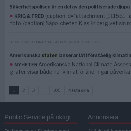
Säkerhetspolisen är en del av den politiserade djupa
[caption id="attachment_111561" a
KRIG & FRED
foto[/caption] Säpo-chefen Klas Friberg vet sin rol
- AV NEWSVOICE REDAKTION
PUBLICERAD 12 MAJ 2014
Amerikanska
staten
lanserar lättförståelig klimat
Amerikanska National Climate Assess
NYHETER
grafer visar både hur klimatförändringar påverkat 
1
2
3
…
105
Nästa sida
Public Service på riktigt
Annonsera