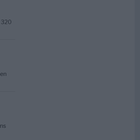
e 320
 en
ens