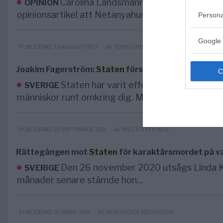
Carolina Landsmann, som är redaktör på 
OPINION
opinionsartikel att Netanyahus politik och hans a
Persona
Google 
- AV TORBJÖRN SASSERSSON
PUBLICERAD 13 AUGUSTI 2011
Joakim Fagerström:
Staten
förstör civilsamhället
Staten har varit effektiv när det gäller
SVERIGE
människor runt omkring dig. Men vi...
- AV KRISTOFFER HELL
PUBLICERAD 23 SEPTEMBER 2024
Rättegången mot
Staten
för karaktärsmordet på va
Den 26 november 2020 utsågs Linda Karl
SVERIGE
månader senare stämde hon...
- AV NEWSVOICE REDAKTION
PUBLICERAD 31 MARS 2020