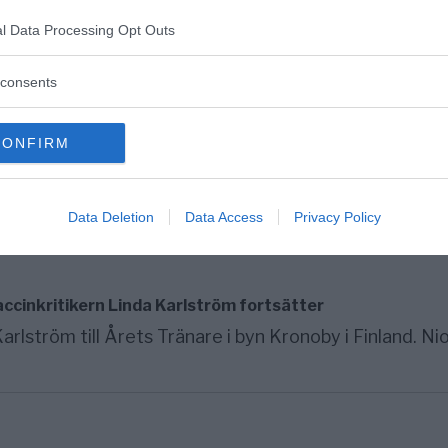
Haaretz, Israels äldsta nyhetstidning, skriver i en
nhängare...
l Data Processing Opt Outs
consents
CONFIRM
 att förstöra civilsamhället, medkänsla och hjälpsamhet
Data Deletion
Data Access
Privacy Policy
ccinkritikern Linda Karlström fortsätter
ström till Årets Tränare i byn Kronoby i Finland. Ni