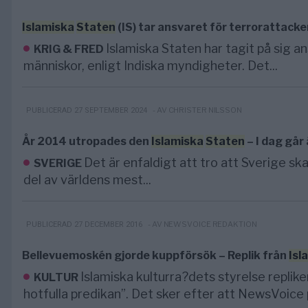
Islamiska
Staten
(IS) tar ansvaret för terrorattack
Islamiska Staten har tagit på sig 
KRIG & FRED
människor, enligt Indiska myndigheter. Det...
- AV CHRISTER NILSSON
PUBLICERAD 27 SEPTEMBER 2024
År 2014 utropades den
Islamiska
Staten
– I dag går
Det är enfaldigt att tro att Sverige sk
SVERIGE
del av världens mest...
- AV NEWSVOICE REDAKTION
PUBLICERAD 27 DECEMBER 2016
Bellevuemoskén gjorde kuppförsök – Replik från
Isl
Islamiska kulturra?dets styrelse replike
KULTUR
hotfulla predikan”. Det sker efter att NewsVoice p