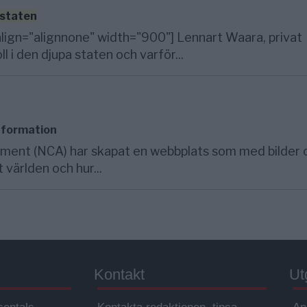
staten
lign="alignnone" width="900"] Lennart Waara, privat
l i den djupa staten och varför...
information
ment (NCA) har skapat en webbplats som med bilder 
världen och hur...
Kontakt
Ut