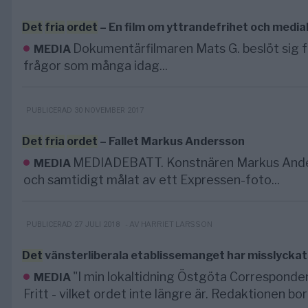
Det
fria
ordet
– En film om yttrandefrihet och mediak
Dokumentärfilmaren Mats G. beslöt sig fö
MEDIA
frågor som många idag...
PUBLICERAD 30 NOVEMBER 2017
Det
fria
ordet
– Fallet Markus Andersson
MEDIADEBATT. Konstnären Markus Andersso
MEDIA
och samtidigt målat av ett Expressen-foto...
- AV HARRIET LARSSON
PUBLICERAD 27 JULI 2018
Det
vänsterliberala etablissemanget har misslyckat
"I min lokaltidning Östgöta Corresponden
MEDIA
Fritt - vilket ordet inte längre är. Redaktionen bor