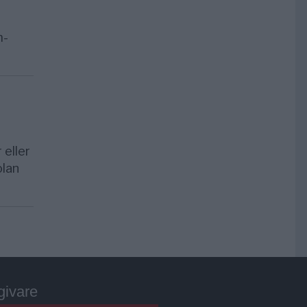
m-
 eller
olan
givare