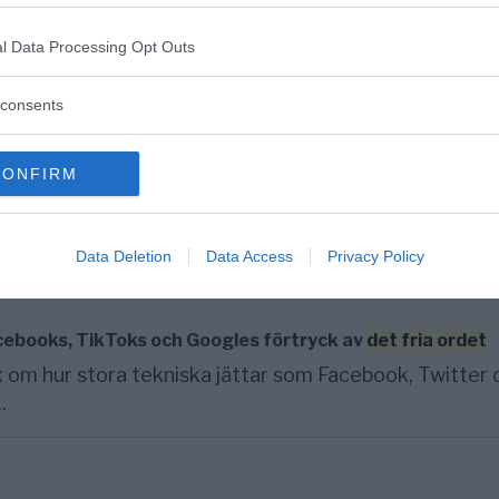
 att censurera USA:s president. Nu har det hänt att
stänga av...
l Data Processing Opt Outs
consents
genom deboosting
CONFIRM
a konservativa röster tystas av Facebook-algoritmer?
Data Deletion
Data Access
Privacy Policy
ebooks, TikToks och Googles förtryck av
det
fria
ordet
m hur stora tekniska jättar som Facebook, Twitter 
.