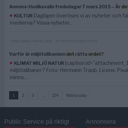
Annons: Hudiksvalls fredsdagar 7 mars 2015 – Är
de
Dagligen överöses vi av nyheter och fak
KULTUR
medierna? Vissa nyheter...
- AV TORSTEN SANDSTRÖM
PUBLICERAD 10 APRIL 2020
Varför är miljötalibanism
det
rätta
ordet
?
[caption id="attachment_11
KLIMAT MILJÖ NATUR
miljötalibaner? Foto: Hermann Traub. Licens: Pi
minns...
1
2
3
…
124
Nästa sida
Public Service på riktigt
Annonsera