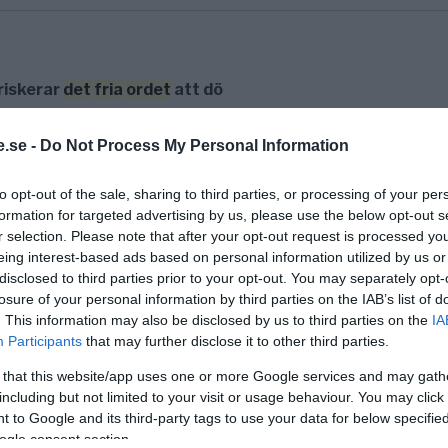
riskerar
det
fria
ordet
att dö
sagt att Sverige i framtiden skulle ha något som påmi
.se -
Do Not Process My Personal Information
to opt-out of the sale, sharing to third parties, or processing of your per
formation for targeted advertising by us, please use the below opt-out s
r selection. Please note that after your opt-out request is processed y
lmsson
eing interest-based ads based on personal information utilized by us or
disclosed to third parties prior to your opt-out. You may separately opt-
fenomen. Från att ha haft 200 forskare, kulturarbet
losure of your personal information by third parties on the IAB’s list of
. This information may also be disclosed by us to third parties on the
IA
Participants
that may further disclose it to other third parties.
 that this website/app uses one or more Google services and may gath
including but not limited to your visit or usage behaviour. You may click 
 to Google and its third-party tags to use your data for below specifi
 sätta stopp?
ogle consent section.