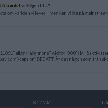
t
fria
ordet
verkligen fritt?
ta om världen vi lever i, men kan vi lita på mainstrea
1891" align="alignnone" width="900"] Miljöaktivister
xabay.com[/caption] DEBATT. Är det någon som från sk
Kontakt
Ut