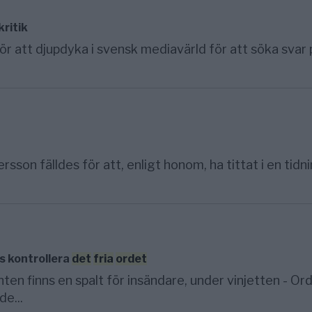
ritik
r att djupdyka i svensk mediavärld för att söka svar 
n fälldes för att, enligt honom, ha tittat i en tidn
s kontrollera
det
fria
ordet
ten finns en spalt för insändare, under vinjetten - Or
de...