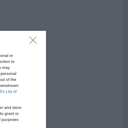
nner
sonal or
ection to
ou may
 personal
out of the
are
 downstream
B’s List of
er and store
to grant or
ed purposes