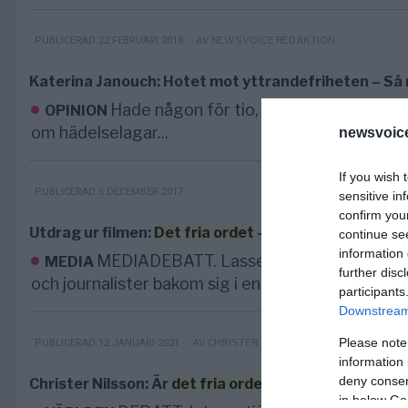
- AV NEWSVOICE REDAKTION
PUBLICERAD 22 FEBRUARI 2018
Katerina Janouch: Hotet mot yttrandefriheten – Så 
Hade någon för tio, kanske för fem år 
OPINION
om hädelselagar...
newsvoice
If you wish 
PUBLICERAD 5 DECEMBER 2017
sensitive in
confirm you
Utdrag ur filmen:
Det
fria
ordet
– Fallet Lasse Wilhe
continue se
information 
MEDIADEBATT. Lasse Wilhelmsson är ett 
MEDIA
further disc
och journalister bakom sig i en debattartikel...
participants
Downstream 
Please note
- AV CHRISTER NILSSON
PUBLICERAD 12 JANUARI 2021
information 
deny consent
Christer Nilsson: Är
det
fria
ordet
dött? När ska folk
in below Go