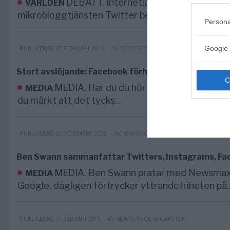
DEBATT. Internetjättarna är förmögna
VÄRLDEN
mikrobloggtjänsten Twitter beslöt att permanent 
Persona
Google 
- AV TORBJÖRN SASSERSSON
PUBLICERAD 27 FEBRUARI 2019
Stort avslöjande: Facebook förhindrar
det
fria
ordet
MEDIA. Har du du hört talas om att viss
MEDIA
du märkt att det tycks...
- AV NEWSVOICE REDAKTION
PUBLICERAD 22 DECEMBER 2022
Ben Swann sammanfattar Twitters, Instagrams, Fac
MEDIA. Ben Swann pratar med Newsmax o
MEDIA
Google, dagligen förtrycker yttrandefriheten på..
- AV NEWSVOICE REDAKTION
PUBLICERAD 7 FEBRUARI 2015