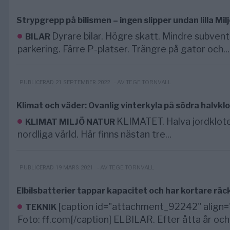
Strypgrepp på bilismen – ingen slipper undan lilla Mil
Dyrare bilar. Högre skatt. Mindre subvent
BILAR
parkering. Färre P-platser. Trängre på gator och...
- AV TEGE TORNVALL
PUBLICERAD 21 SEPTEMBER 2022
Klimat och väder: Ovanlig vinterkyla på södra halvkl
KLIMATET. Halva jordklotet
KLIMAT MILJÖ NATUR
nordliga värld. Här finns nästan tre...
- AV TEGE TORNVALL
PUBLICERAD 19 MARS 2021
Elbilsbatterier tappar kapacitet och har kortare rä
[caption id="attachment_92242" align="
TEKNIK
Foto: ff.com[/caption] ELBILAR. Efter åtta år och 