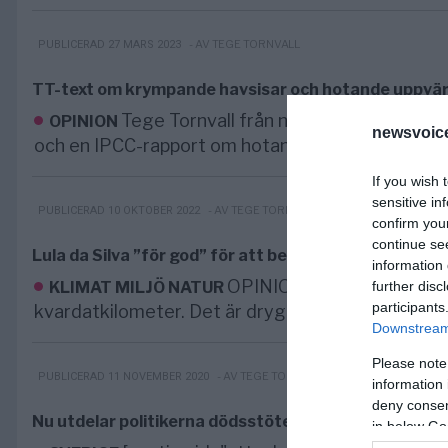
- AV TEGE TORNVALL
PUBLICERAD 27 MARS 2023
TT-text om krympande havsisar och hotande uppvär
Tege Tornvall från nätverket Klimats
OPINION
newsvoice
och en IPCC-rapport om hotande uppvärmning. Han
If you wish 
sensitive in
- AV TEGE TORNVALL
PUBLICERAD 10 OKTOBER 2022
confirm you
continue se
Lula da Silva ”för god” för att betraktas som regns
information 
OPINION. Regnskogen i Bra
further disc
KLIMAT MILJÖ NATUR
participants
kvardatkilometer. Det är drygt nio gånger Sveriges
Downstream 
Please note
- AV TEGE TORNVALL
PUBLICERAD 11 NOVEMBER 2020
information 
deny consent
Nu utdelar politikerna dödsstöten för nattklubbarn
in below Go