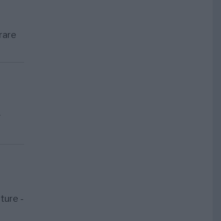
rare
r
ture -