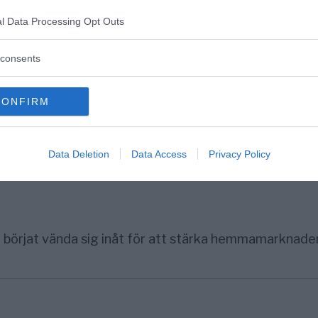
="alignnone" width="900"] Socialminister Lena Hall
 2.0[/caption] DEBATT. Många unga har svårt...
l Data Processing Opt Outs
consents
a elbilsbatteriet
CONFIRM
nalister tycks ha lämnat det normala för det onormala.
Data Deletion
Data Access
Privacy Policy
r börjat vända sig inåt för att stärka hemmamarknade