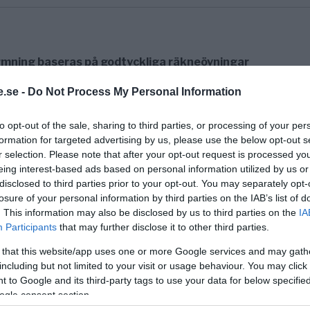
mning baseras på godtyckliga räkneövningar
ans.com kommenterar en TT-text om krympande havsi
.se -
Do Not Process My Personal Information
 anser att...
to opt-out of the sale, sharing to third parties, or processing of your per
formation for targeted advertising by us, please use the below opt-out s
r selection. Please note that after your opt-out request is processed y
eing interest-based ads based on personal information utilized by us or
kogsskövlare
disclosed to third parties prior to your opt-out. You may separately opt-
silien täckte för 50 år sedan 4,1 miljoner
losure of your personal information by third parties on the IAB’s list of
. This information may also be disclosed by us to third parties on the
IA
 hela yta....
Participants
that may further disclose it to other third parties.
 that this website/app uses one or more Google services and may gath
including but not limited to your visit or usage behaviour. You may click 
 to Google and its third-party tags to use your data for below specifi
a
ogle consent section.