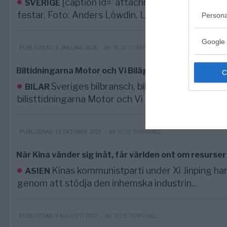
[caption id="attachment_118608" align
SVERIGE
festar. Foto: Anders Löwdin. Licens: CC BY-NC-ND
Persona
Google 
- AV TEGE TORNVALL
PUBLICERAD 3 JANUARI 2024
Biltidningarna Motor och Vi Bilägare dyrkar det helig
Sveriges bilbransch, bilmedia och biljour
BILAR
bilisttidningarna Motor och Vi Bilägare tycks...
- AV TEGE TORNVALL
PUBLICERAD 13 OKTOBER 2021
När Kina vänder sig inåt, får världen ont om resurser
Kinas kommunistparti under Xi Jinping ha
ASIEN
genom att stödja den inhemska industrin...
- AV TEGE TORNVALL
PUBLICERAD 9 AUGUSTI 2022