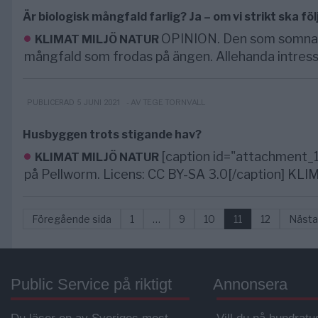
Är biologisk mångfald farlig? Ja – om vi strikt ska fö
OPINION. Den som somnar 
KLIMAT MILJÖ NATUR
mångfald som frodas på ängen. Allehanda intressa
- AV TEGE TORNVALL
PUBLICERAD 5 JUNI 2021
Husbyggen trots stigande hav?
[caption id="attachment_1
KLIMAT MILJÖ NATUR
på Pellworm. Licens: CC BY-SA 3.0[/caption] KLIM
Föregående sida
1
…
9
10
11
12
Nästa
Public Service på riktigt
Annonsera