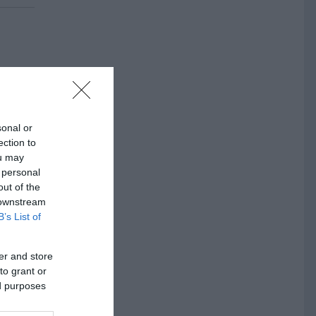
sar
sonal or
ection to
ou may
 personal
out of the
 downstream
B’s List of
er and store
to grant or
ed purposes