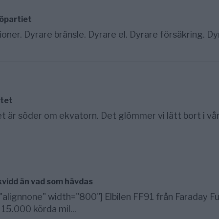
jöpartiet
ioner. Dyrare bränsle. Dyrare el. Dyrare försäkring. Dy
otet
 är söder om ekvatorn. Det glömmer vi lätt bort i vå
ckvidd än vad som hävdas
alignnone" width="800"] Elbilen FF91 från Faraday Fu
15.000 körda mil...