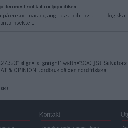
lja den mest radikala miljöpolitiken
på en sommaräng angrips snabbt av den biologiska
nta insekter...
27323" align="alignright" width="900"] St. Salvators
AT & OPINION. Jordbruk på den nordfrisiska...
 sida
Kontakt
Ut