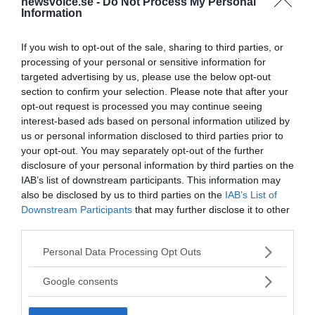
newsvoice.se -
Do Not Process My Personal
Information
Bin är förgiftade av aluminium – Kan vara viktig
orsak till massdöd
If you wish to opt-out of the sale, sharing to third parties, or
En ny vetenskaplig
KLIMAT MILJÖ NATUR
processing of your personal or sensitive information for
undersökning har funnit att den omfattande bidöden
targeted advertising by us, please use the below opt-out
section to confirm your selection. Please note that after your
kan vara orsakad av aluminiumutsläpp, en tungmetall
opt-out request is processed you may continue seeing
som är kopplad...
interest-based ads based on personal information utilized by
us or personal information disclosed to third parties prior to
- AV TORBJÖRN SASSERSSON
PUBLICERAD 24 OKTOBER 2016
your opt-out. You may separately opt-out of the further
disclosure of your personal information by third parties on the
Professor Lennart Minthon vet inget om gurkmeja –
IAB’s list of downstream participants. This information may
Behöver lära sig googla
also be disclosed by us to third parties on the
IAB’s List of
Downstream Participants
that may further disclose it to other
SVT sände den 23 oktober det "avslöjande"
HÄLSA
third parties.
reportaget: "Hälsobutiker bryter mot lagen", som visar
att personal på hälsokostbutiker runt om i...
Please note that this website/app uses one or more Google
Personal Data Processing Opt Outs
services and may gather and store information including but
not limited to your visit or usage behaviour. You may click to
Google consents
- AV TV HÄLSA
PUBLICERAD 13 APRIL 2020
grant or deny consent to Google and its third-party tags to
use your data for below specified purposes in below Google
Professor Robert Thomas: Oxidativ stress – Hitta