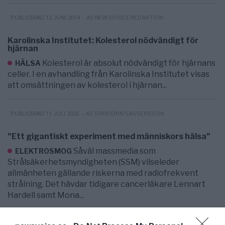
- AV NEWSVOICE REDAKTION
PUBLICERAD 12 JUNI 2014
Karolinska Institutet: Kolesterol nödvändigt för
hjärnan
Kolesterol är absolut nödvändigt för hjärnans
HÄLSA
celler. I en avhandling från Karolinska Institutet visas
att omsättningen av kolesterol i hjärnan...
- AV TORBJÖRN SASSERSSON
PUBLICERAD 11 JULI 2025
”Ett gigantiskt experiment med människors hälsa”
Såväl massmedia som
ELEKTROSMOG
Strålsäkerhetsmyndigheten (SSM) vilseleder
allmänheten gällande riskerna med radiofrekvent
strålning. Det hävdar tidigare cancerläkare Lennart
Hardell samt Mona...
- AV K. REPORTER
PUBLICERAD 9 JUNI 2015