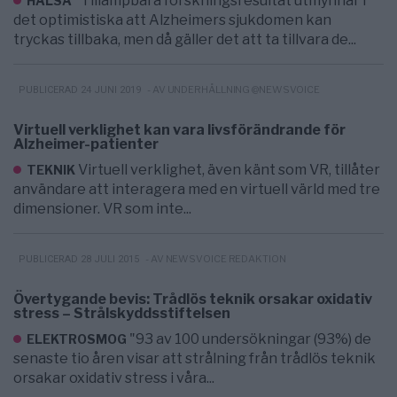
"Tillämpbara forskningsresultat utmynnar i
HÄLSA
det optimistiska att Alzheimers sjukdomen kan
tryckas tillbaka, men då gäller det att ta tillvara de...
- AV UNDERHÅLLNING @NEWSVOICE
PUBLICERAD 24 JUNI 2019
Virtuell verklighet kan vara livsförändrande för
Alzheimer-patienter
Virtuell verklighet, även känt som VR, tillåter
TEKNIK
användare att interagera med en virtuell värld med tre
dimensioner. VR som inte...
- AV NEWSVOICE REDAKTION
PUBLICERAD 28 JULI 2015
Övertygande bevis: Trådlös teknik orsakar oxidativ
stress – Strålskyddsstiftelsen
"93 av 100 undersökningar (93%) de
ELEKTROSMOG
senaste tio åren visar att strålning från trådlös teknik
orsakar oxidativ stress i våra...