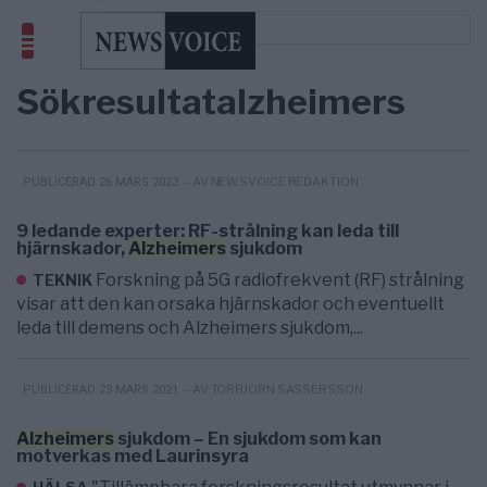
Sökresultat
alzheimers
- AV NEWSVOICE REDAKTION
PUBLICERAD 26 MARS 2023
9 ledande experter: RF-strålning kan leda till
hjärnskador,
Alzheimers
sjukdom
Forskning på 5G radiofrekvent (RF) strålning
TEKNIK
visar att den kan orsaka hjärnskador och eventuellt
leda till demens och Alzheimers sjukdom,...
- AV TORBJÖRN SASSERSSON
PUBLICERAD 23 MARS 2021
Alzheimers
sjukdom – En sjukdom som kan
motverkas med Laurinsyra