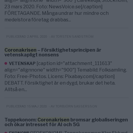
align="alignnone" width="900"] Cafékedja, Stockholm,
23 mars 2020. Foto: NewsVoice.se[/caption]
FÖRETAGANDE. Många undrar hur mindre och
medelstora företag drabbas...
- AV TORSTEN SANDSTRÖM
PUBLICERAD 2 APRIL 2020
Coronakrisen
– Försiktighetsprincipen är
vetenskapligt nonsens
[caption id="attachment_111613"
VETENSKAP
align="alignnone" width="900"] Temabild: Folksamling.
Foto: Free-Photos. Licens: Pixabay.com[/caption]
DEBATT. Försiktighet är en dygd, brukar det heta.
Alltså en...
- AV TORBJÖRN SASSERSSON
PUBLICERAD 15 MAJ 2020
Toppekonom:
Coronakrisen
bromsar globaliseringen
och ökar intresset för AI och 5G