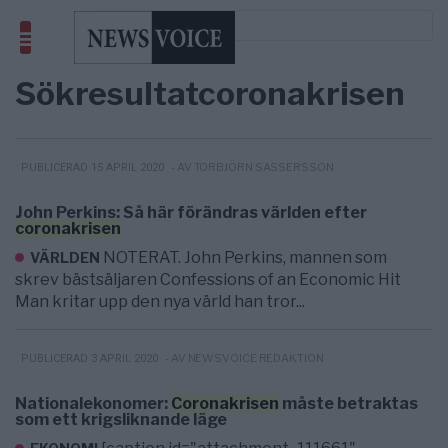
Sökresultat
coronakrisen
- AV TORBJÖRN SASSERSSON
PUBLICERAD 15 APRIL 2020
John Perkins: Så här förändras världen efter
coronakrisen
NOTERAT. John Perkins, mannen som
VÄRLDEN
skrev bästsäljaren Confessions of an Economic Hit
Man kritar upp den nya värld han tror...
- AV NEWSVOICE REDAKTION
PUBLICERAD 3 APRIL 2020
Nationalekonomer:
Coronakrisen
måste betraktas
som ett krigsliknande läge