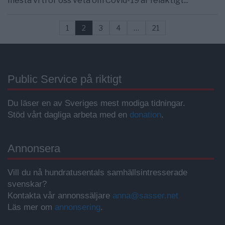
mesta vi tror oss veta om Covid-19 är felaktigt...
1
2
3
4
…
21
Public Service på riktigt
Du läser en av Sveriges mest modiga tidningar.
Stöd vårt dagliga arbeta med en
donation
.
Annonsera
Vill du nå hundratusentals samhällsintresserade
svenskar?
Kontakta vår annonssäljare
anna@sasser.net
Läs mer om
annonsering
.