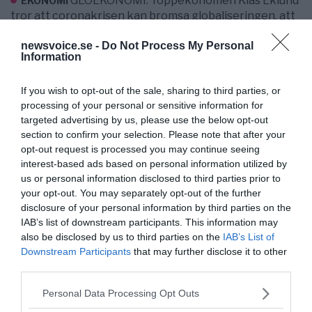
GEOEKONOMI. Toppekonomen Klas Eklund
EKONOMI
tror att coronakrisen kan bromsa globaliseringen, att
nationalstater bli starkare samtidigt som Staten tar
newsvoice.se -
Do Not Process My Personal
kontrollen över...
Information
- AV TORBJÖRN SASSERSSON
PUBLICERAD 18 MAJ 2020
If you wish to opt-out of the sale, sharing to third parties, or
processing of your personal or sensitive information for
Coronakrisen
kopplas till klimatagendan för renare
targeted advertising by us, please use the below opt-out
och grönare städer
section to confirm your selection. Please note that after your
KLIMAT & MILJÖ.
KLIMAT MILJÖ NATUR
opt-out request is processed you may continue seeing
Klimatagendan låg bakom flygskammen och
interest-based ads based on personal information utilized by
us or personal information disclosed to third parties prior to
coronakrisen tog ner flygplanen nästan helt från
your opt-out. You may separately opt-out of the further
himlen. Nu höjs röster för...
disclosure of your personal information by third parties on the
IAB’s list of downstream participants. This information may
- AV TORBJÖRN SASSERSSON
PUBLICERAD 26 DECEMBER 2020
also be disclosed by us to third parties on the
IAB’s List of
Downstream Participants
that may further disclose it to other
Mats Knutson: Löfven utnyttjar
coronakrisen
för
third parties.
att få mer makt – Analys sammanfattas
Please note that this website/app uses one or more Google
Personal Data Processing Opt Outs
[caption id="attachment_120316"
SVERIGE
services and may gather and store information including but