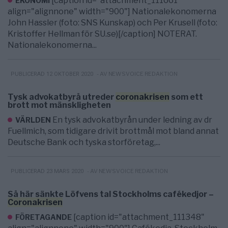
[caption id="attachment_111661"
EKONOMI
align="alignnone" width="900"] Nationalekonomerna
John Hassler (foto: SNS Kunskap) och Per Krusell (foto:
Kristoffer Hellman för SU.se)[/caption] NOTERAT.
Nationalekonomerna...
- AV NEWSVOICE REDAKTION
PUBLICERAD 12 OKTOBER 2020
Tysk advokatbyrå utreder
coronakrisen
som ett
brott mot mänskligheten
En tysk advokatbyrån under ledning av dr
VÄRLDEN
Fuellmich, som tidigare drivit brottmål mot bland annat
Deutsche Bank och tyska storföretag,...
- AV NEWSVOICE REDAKTION
PUBLICERAD 23 MARS 2020
Så här sänkte Löfvens tal Stockholms cafékedjor –
Coronakrisen
[caption id="attachment_111348"
FÖRETAGANDE