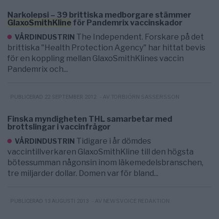
Narkolepsi – 39 brittiska medborgare stämmer
GlaxoSmithKline
för Pandemrix vaccinskador
The Independent. Forskare på det
VÅRDINDUSTRIN
brittiska "Health Protection Agency" har hittat bevis
för en koppling mellan GlaxoSmithKlines vaccin
Pandemrix och...
- AV TORBJÖRN SASSERSSON
PUBLICERAD 22 SEPTEMBER 2012
Finska myndigheten THL samarbetar med
brottslingar i vaccinfrågor
Tidigare i år dömdes
VÅRDINDUSTRIN
vaccintillverkaren GlaxoSmithKline till den högsta
bötessumman någonsin inom läkemedelsbranschen,
tre miljarder dollar. Domen var för bland...
- AV NEWSVOICE REDAKTION
PUBLICERAD 13 AUGUSTI 2013