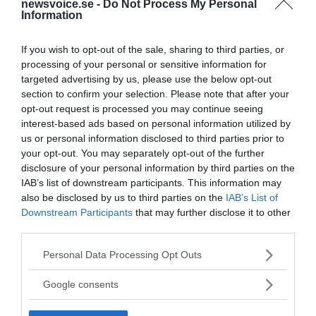
newsvoice.se -
Do Not Process My Personal
Göran Hägglund är beredd att ge de människor som
Information
drabbades av narkolepsi efter
skandalmassvaccineringen mot svininfluensa...
If you wish to opt-out of the sale, sharing to third parties, or
processing of your personal or sensitive information for
targeted advertising by us, please use the below opt-out
- AV TORBJÖRN SASSERSSON
PUBLICERAD 23 JUNI 2015
section to confirm your selection. Please note that after your
opt-out request is processed you may continue seeing
60 olagliga medicinsajter stängda – När stängs
interest-based ads based on personal information utilized by
GlaxoSmithKline
s sajt?
us or personal information disclosed to third parties prior to
DEBATT. Drygt 60 sajter med illegal
VÅRDINDUSTRIN
your opt-out. You may separately opt-out of the further
läkemedelsförsäljning har stängts genom ett
disclosure of your personal information by third parties on the
internationellt samarbete, skriver Jonas Sandstedt på
IAB’s list of downstream participants. This information may
LäkemedelsVärlden i en artikel....
also be disclosed by us to third parties on the
IAB’s List of
Downstream Participants
that may further disclose it to other
third parties.
- AV NEWS@NEWSVOICE
PUBLICERAD 23 OKTOBER 2011
Please note that this website/app uses one or more Google
Personal Data Processing Opt Outs
services and may gather and store information including but
Media pushes success of GSK malaria vaccine while
ignoring deadly side effects
not limited to your visit or usage behaviour. You may click to
Google consents
grant or deny consent to Google and its third-party tags to
NATURAL NEWS. "Mainstream media is
BIG PHARMA
use your data for below specified purposes in below Google
excited over GlaxoSmithKline's latest offering, a