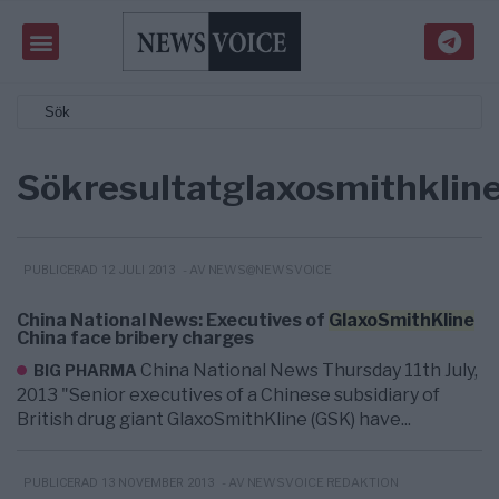
Sökresultat
glaxosmithklin
- AV NEWS@NEWSVOICE
PUBLICERAD 12 JULI 2013
China National News: Executives of
GlaxoSmithKline
China face bribery charges
China National News Thursday 11th July,
BIG PHARMA
2013 "Senior executives of a Chinese subsidiary of
British drug giant GlaxoSmithKline (GSK) have...
- AV NEWSVOICE REDAKTION
PUBLICERAD 13 NOVEMBER 2013