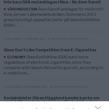
Inte bara GSK mutanklagas i Kina – Nu även Sanofi
Även Sanofi anklagas för mutbrott i
VÅRDINDUSTRIN
Kina, skriver Läkemedelsvärlden. Sommaren 2013
greps fyra högt uppsatta chefer på GlaxoSmithKline
(GSK) i...
- AV NEWSVOICE REDAKTIONEN
PUBLICERAD 21 FEBRUARI 2014
Glaxo Don’t Like Competition from E-Cigarettes
GlaxoSmithKline (GSK) want more
ECONOMY
regulations of electronic cigarettes, since they
compete with Glaxo's Nicorette gum etc, according to
e-mails from...
- AV TORBJÖRN SASSERSSON
PUBLICERAD 24 NOVEMBER 2013
Socialminister Göran Hägglund kanske kan be om
ursäkt till vaccinskadade men vill inte hjälpa dem
DEBATT. Socialministern och KD-ledaren
HÄLSA