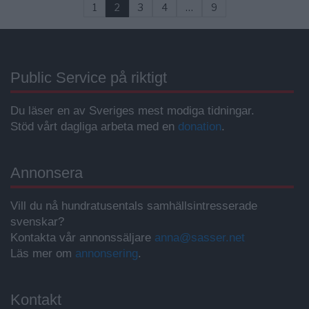
1
2
3
4
…
9
Public Service på riktigt
Du läser en av Sveriges mest modiga tidningar.
Stöd vårt dagliga arbeta med en
donation
.
Annonsera
Vill du nå hundratusentals samhällsintresserade
svenskar?
Kontakta vår annonssäljare
anna@sasser.net
Läs mer om
annonsering
.
Kontakt