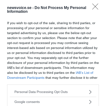
En av de tre svenska motståndsrörelser
VÄRLDEN
newsvoice.se -
Do Not Process My Personal
som bildades under kalla krigets dagar, och som
Information
existerade långt in på 1980-talet, har...
If you wish to opt-out of the sale, sharing to third parties, or
processing of your personal or sensitive information for
- AV NEWSVOICE REDAKTION
PUBLICERAD 17 OKTOBER 2017
targeted advertising by us, please use the below opt-out
section to confirm your selection. Please note that after your
F.
William
Engdahl om dolda agendor och geopolitik –
opt-out request is processed you may continue seeing
Exklusiv intervju
interest-based ads based on personal information utilized by
Professor F. William Engdahl berättar i
VÄRLDEN
us or personal information disclosed to third parties prior to
denna exklusiva intervju för NewsVoice läsare om
your opt-out. You may separately opt-out of the further
dolda agendor bakom den rådande geopolitiken i...
disclosure of your personal information by third parties on the
IAB’s list of downstream participants. This information may
also be disclosed by us to third parties on the
IAB’s List of
- AV UNDERHÅLLNING @NEWSVOICE
PUBLICERAD 28 AUGUSTI 2023
Downstream Participants
that may further disclose it to other
third parties.
Hitta bästa casino utan licens med hjälp av
casinogurun
William
Nord
Please note that this website/app uses one or more Google
Personal Data Processing Opt Outs
Att hitta bra casino utan licens är
UNDERHÅLLNING
services and may gather and store information including but
inte helt enkelt. Det finns en uppsjö av sidor som listar
not limited to your visit or usage behaviour. You may click to
Google consents
grant or deny consent to Google and its third-party tags to