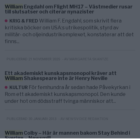
William
Engdahl om Flight MH17 – Västmedier rusar
till slutsatser och citerar nynazister
William F. Engdahl, som skrivit flera
KRIG & FRED
kritiska böcker om USA:s utrikespolitik, styrd av
militär- och oljeindustrikomplexet, konstaterar att det
finns...
- AV MARGARETA SKANTZE
PUBLICERAD 21 NOVEMBER 2025
Ett akademiskt kunskapsmonopol kräver att
William
Shakespeare inte är Henry Neville
För femhundra år sedan hade Påvekyrkan i
KULTUR
Rom ett akademiskt kunskapsmonopol. Den kunde
under hot om dödsstraff tvinga människor att...
- AV NEWSVOICE REDAKTION
PUBLICERAD 30 JANUARI 2013
William
Colby – Här är mannen bakom Stay Behind i
Sverige – Newsmill