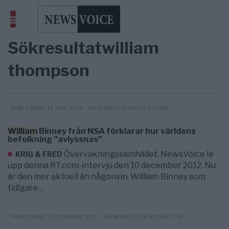
Sökresultat
william
thompson
- AV TORBJÖRN SASSERSSON
PUBLICERAD 19 JUNI 2013
William
Binney från NSA förklarar hur världens
befolkning ”avlyssnas”
Övervakningssamhället. NewsVoice la
KRIG & FRED
upp denna RT.com-intervju den 10 december 2012. Nu
är den mer aktuell än någonsin. William Binney som
tidigare...
- AV NEWSVOICE REDAKTION
PUBLICERAD 10 DECEMBER 2012