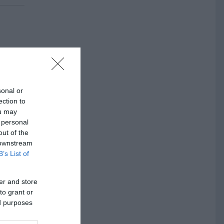
xpand
sonal or
ection to
ou may
 personal
out of the
g a
 downstream
B’s List of
er and store
to grant or
ed purposes