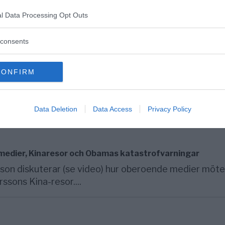
 Trumps tal i Butler, Pennsylvania. Trump duckar bak
om. Han fördes...
l Data Processing Opt Outs
consents
fter levnadsstandarden
CONFIRM
enande inflation börjar argentinarna se ljuset i tunnel
Data Deletion
Data Access
Privacy Policy
 medier, Kinaresor och Obamas katastrofvarningar
son diskuterar (se video) hur oberoende medier möte
ssons Kina-resor....