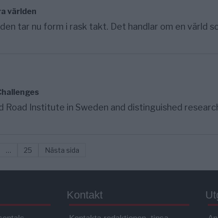
ra världen
den tar nu form i rask takt. Det handlar om en värld 
Challenges
d Road Institute in Sweden and distinguished researc
…
25
Nästa sida
Kontakt
Ut