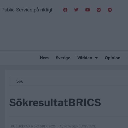
Public Service på riktigt.
Hem
Sverige
Världen
Opinion
Sökresultat
BRICS
- AV NEWS@NEWSVOICE
PUBLICERAD 9 OKTOBER 2025