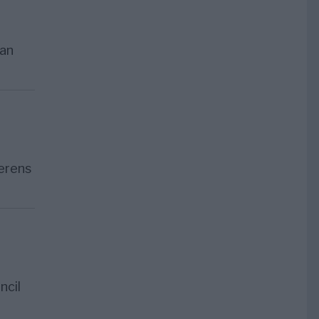
lan
ferens
ncil