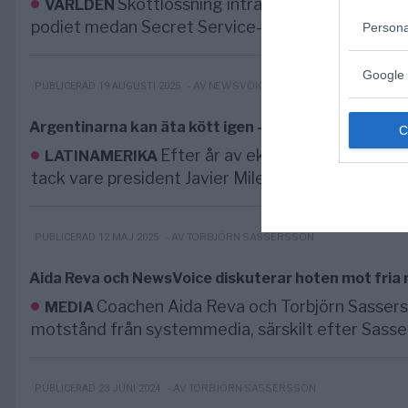
Skottlossning inträffade under Donald
VÄRLDEN
podiet medan Secret Service-agenter täcker hon
Persona
Google 
- AV NEWSVOICE REDAKTION
PUBLICERAD 19 AUGUSTI 2025
Argentinarna kan äta kött igen – Mileis reformer ly
Efter år av ekonomisk kris och sk
LATINAMERIKA
tack vare president Javier Mileis radikala...
- AV TORBJÖRN SASSERSSON
PUBLICERAD 12 MAJ 2025
Aida Reva och NewsVoice diskuterar hoten mot fria
Coachen Aida Reva och Torbjörn Sassers
MEDIA
motstånd från systemmedia, särskilt efter Sasser
- AV TORBJÖRN SASSERSSON
PUBLICERAD 23 JUNI 2024