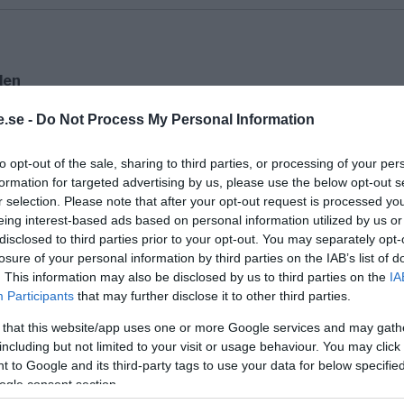
den
ast Germany became part of Germany, it would not e
.se -
Do Not Process My Personal Information
to opt-out of the sale, sharing to third parties, or processing of your per
formation for targeted advertising by us, please use the below opt-out s
r selection. Please note that after your opt-out request is processed y
eing interest-based ads based on personal information utilized by us or
ypto Devaluation Could Harm the World
disclosed to third parties prior to your opt-out. You may separately opt-
licymakers are worrying that America may be preparin
losure of your personal information by third parties on the IAB’s list of
. This information may also be disclosed by us to third parties on the
IA
Participants
that may further disclose it to other third parties.
 that this website/app uses one or more Google services and may gath
including but not limited to your visit or usage behaviour. You may click 
 to Google and its third-party tags to use your data for below specifi
llvarligt skadade
ogle consent section.