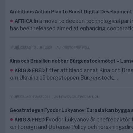
Ambitious Action Plan to Boost Digital Development 
In a move to deepen technological part
AFRICA
has been released aimed at enhancing cooperatio
- AV KRISTOFFER HELL
PUBLICERAD 13 JUNI 2024
Kina och Brasilien nobbar Bürgenstockmötet – Lanser
Efter att bland annat Kina och Bras
KRIG & FRED
om Ukraina på bergstoppen Bürgenstock,...
- AV NEWSVOICE REDAKTION
PUBLICERAD 4 JULI 2024
Geostrategen Fyodor Lukyanov: Eurasia kan bygga 
Fyodor Lukyanov är chefredaktör för
KRIG & FRED
on Foreign and Defense Policy och forskningsdire