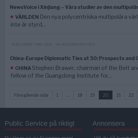
NewsVoice i Xinjiang – Våra studier av den multipolä
Den nya polycentriska multipolära värl
VÄRLDEN
inte är styrd...
- AV NEWS@NEWSVOICE
PUBLICERAD 7 MAJ 2025
China-Europe Diplomatic Ties at 50: Prospects and 
Stephen Brawer, chairman of the Belt an
CHINA
fellow of the Guangdong Institute for...
Föregående sida
1
…
18
19
20
21
22
Public Service på riktigt
Annonsera