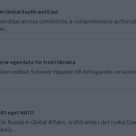
in Global South and East
nerships across continents, a comprehensive action p
n...
ar egen lista för fred i Ukraina
ilien nobbat Schweiz inbjudan till deltagande i en kon
sitt eget NATO
 Russia in Global Affairs, ordförande i det ryska Cou
ktör...