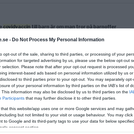
ge
covidvaccin
till barn är om man tror på barnoffer
 livläkare ut och varnar för vaccinerna. Han har beh
.se -
Do Not Process My Personal Information
to opt-out of the sale, sharing to third parties, or processing of your per
formation for targeted advertising by us, please use the below opt-out s
r selection. Please note that after your opt-out request is processed y
eing interest-based ads based on personal information utilized by us or
vaccin
efter fynd av metalliska partiklar
disclosed to third parties prior to your opt-out. You may separately opt-
n av 1,63 miljoner doser av Modernas mRNA-vaccin
losure of your personal information by third parties on the IAB’s list of
. This information may also be disclosed by us to third parties on the
IA
Participants
that may further disclose it to other third parties.
 that this website/app uses one or more Google services and may gath
including but not limited to your visit or usage behaviour. You may click 
 to Google and its third-party tags to use your data for below specifi
på 700% ökning av diabetes i USA
ogle consent section.