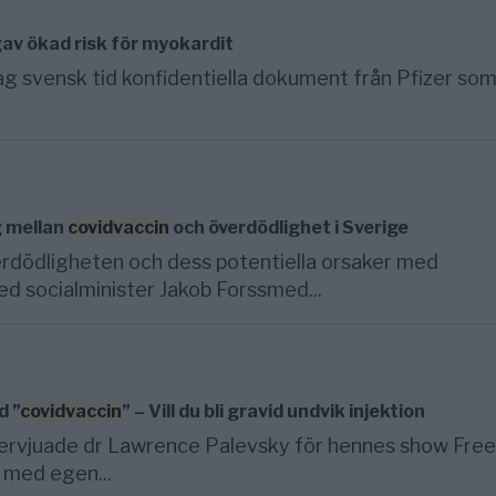
av ökad risk för myokardit
ag svensk tid konfidentiella dokument från Pfizer som
g mellan
covidvaccin
och överdödlighet i Sverige
erdödligheten och dess potentiella orsaker med
d socialminister Jakob Forssmed...
d ”
covidvaccin
” – Vill du bli gravid undvik injektion
rvjuade dr Lawrence Palevsky för hennes show Free
 med egen...