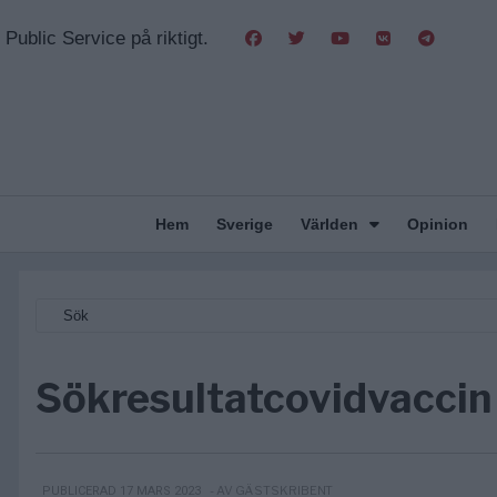
Public Service på riktigt.
Hem
Sverige
Världen
Opinion
Sökresultat
covidvaccin
- AV GÄSTSKRIBENT
PUBLICERAD 17 MARS 2023