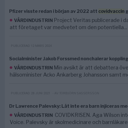
Pfizer visste redan i början av 2022 att
covidvaccin
g
Project Veritas publicerade i d
VÅRDINDUSTRIN
att företaget var medvetet om den potentiella...
PUBLICERAD 12 MARS 2024
Socialminister Jakob Forssmed nonchalerar kopplin
Min avsikt är att debattera öv
VÅRDINDUSTRIN
hälsominister Acko Ankarberg Johansson samt me
- AV TORBJÖRN SASSERSSON
PUBLICERAD 28 JUNI 2021
Dr Lawrence Palevsky: Låt inte era barn injiceras me
COVIDKRISEN. Aga Wilson inte
VÅRDINDUSTRIN
Voice. Palevsky är skolmedicinare och barnläkare