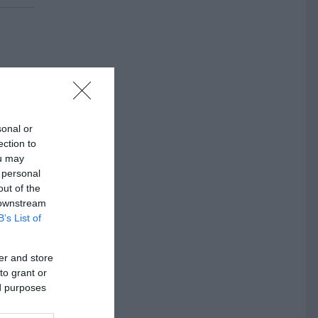
andlat
sonal or
ection to
ou may
 personal
out of the
 mot
 downstream
B’s List of
er and store
to grant or
ed purposes