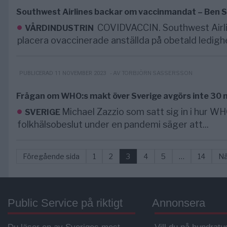
Southwest Airlines backar om vaccinmandat – Ben 
COVIDVACCIN. Southwest Airlin
VÅRDINDUSTRIN
placera ovaccinerade anställda på obetald ledighe
- AV TORBJÖRN SASSERSSON
PUBLICERAD 11 NOVEMBER 2023
Frågan om WHO:s makt över Sverige avgörs inte 30 n
Michael Zazzio som satt sig in i hur 
SVERIGE
folkhälsobeslut under en pandemi säger att...
Föregående sida
1
2
3
4
5
…
14
Nä
Public Service på riktigt
Annonsera