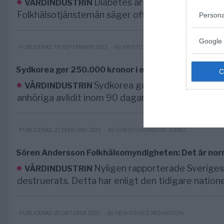
Diabetes är bland de immunsjuk
VÅRDINDUSTRIN
Folkhälsotjänstemän säger offentligt att de möjli
Persona
Google 
- AV KRISTOFFER HELL
PUBLICERAD 19 SEPTEMBER 2023
Sydkorea ger 250.000 kronor i ersättning till covidin
Sydkorea godkänner ovillkorad 
VÅRDINDUSTRIN
anhöriga avlidit inom 90 dagar efter en covidinjekt
- AV CHRISTIAN PAVÓN, JURIST
PUBLICERAD 22 FEBRUARI 2023
Sören Andersson Folkhälsomyndigheten: Det är norma
Nyligen rapporterade Sveriges
VÅRDINDUSTRIN
destruerats. Detta har enligt den tidigare nationel
- AV NEWSVOICE REDAKTION
PUBLICERAD 20 OKTOBER 2021