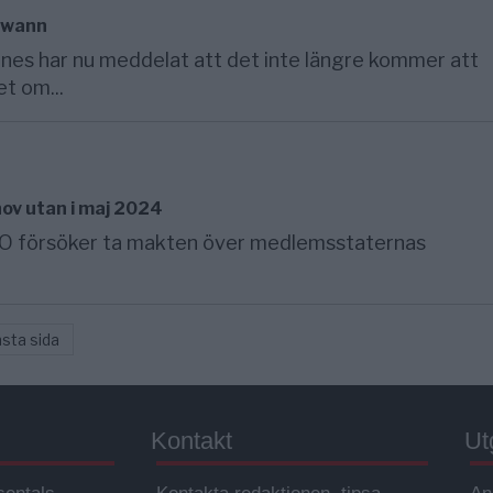
Swann
es har nu meddelat att det inte längre kommer att
t om...
ov utan i maj 2024
WHO försöker ta makten över medlemsstaternas
sta sida
Kontakt
Ut