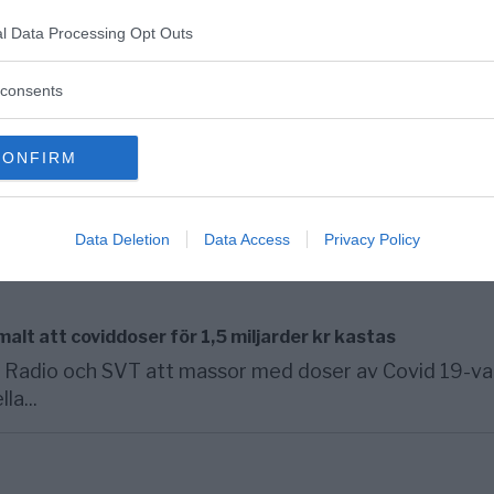
domar som fortsätter att skjuta i höjden i USA.
ga orsakerna...
l Data Processing Opt Outs
consents
jektionsavlidnas familjer
CONFIRM
ersättning motsvarande 250.000 kronor till alla vars
ion. Det var...
Data Deletion
Data Access
Privacy Policy
lt att coviddoser för 1,5 miljarder kr kastas
 Radio och SVT att massor med doser av Covid 19-va
la...