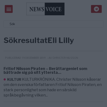
Sökresultat
Eli Lilly
- AV CHRISTER NILSSON
PUBLICERAD 19 DECEMBER 2019
Fritiof Nilsson Piraten – Berättargeniet som
bättrade sig på sitt yttersta…
KULTURKRÖNIKA. Christer Nilsson kåserar
KULTUR
om den svenska författaren Fritiof Nilsson Piraten, en
stark personlighet som hade en särskild
språkbegåvning vilken...