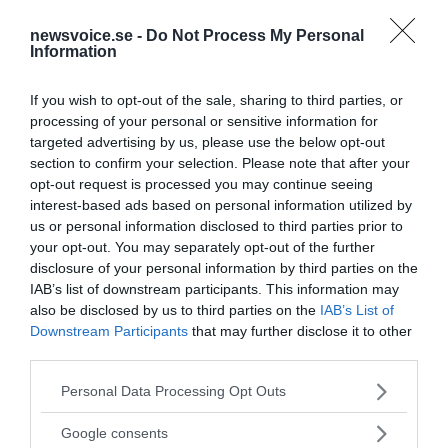
läkemedelsjätten Eli Lilly avslöjade för NewsVoice
newsvoice.se -
Do Not Process My Personal
innan hans bortgång hur läkemedelsbolagen flera år
Information
innan de...
If you wish to opt-out of the sale, sharing to third parties, or
- AV TORBJÖRN SASSERSSON
PUBLICERAD 15 AUGUSTI 2014
processing of your personal or sensitive information for
targeted advertising by us, please use the below opt-out
John Virapens bok ”Side Effects Death” blir biofilm –
section to confirm your selection. Please note that after your
Läkemedelsindustrin kommer att svaja
opt-out request is processed you may continue seeing
interest-based ads based on personal information utilized by
NewsVoice har regelbunden kontakt med
HÄLSA
us or personal information disclosed to third parties prior to
den före detta läkemedelsbolags-VD:n från Ely Lilly
your opt-out. You may separately opt-out of the further
som chockerat världen med sina avslöjanden om den...
disclosure of your personal information by third parties on the
IAB’s list of downstream participants. This information may
- AV TORBJÖRN SASSERSSON
PUBLICERAD 1 SEPTEMBER 2012
also be disclosed by us to third parties on the
IAB’s List of
Downstream Participants
that may further disclose it to other
Mats Reimer snart miljonär på ADHD-medicin till
third parties.
barn?
Please note that this website/app uses one or more Google
Personal Data Processing Opt Outs
Barnläkaren och VoF-skeptikern
VÅRDINDUSTRIN
services and may gather and store information including but
Mats Reimer som fått Dagens Medicins bloggpris
not limited to your visit or usage behaviour. You may click to
Google consents
”Brandfacklan” har sedan 2009 skrivit över hundra