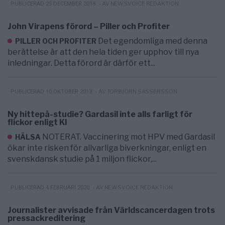
- AV NEWSVOICE REDAKTION
PUBLICERAD 25 DECEMBER 2018
John Virapens förord – Piller och Profiter
Det egendomliga med denna
PILLER OCH PROFITER
berättelse är att den hela tiden ger upphov till nya
inledningar. Detta förord är därför ett...
- AV TORBJÖRN SASSERSSON
PUBLICERAD 10 OKTOBER 2013
Ny hittepå-studie? Gardasil inte alls farligt för
flickor enligt KI
NOTERAT. Vaccinering mot HPV med Gardasil
HÄLSA
ökar inte risken för allvarliga biverkningar, enligt en
svenskdansk studie på 1 miljon flickor,...
- AV NEWSVOICE REDAKTION
PUBLICERAD 4 FEBRUARI 2020
Journalister avvisade från Världscancerdagen trots
pressackreditering