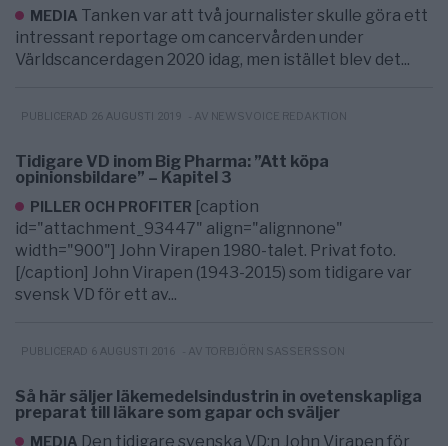
Tanken var att två journalister skulle göra ett
MEDIA
intressant reportage om cancervården under
Världscancerdagen 2020 idag, men istället blev det...
- AV NEWSVOICE REDAKTION
PUBLICERAD 26 AUGUSTI 2019
Tidigare VD inom Big Pharma: ”Att köpa
opinionsbildare” – Kapitel 3
[caption
PILLER OCH PROFITER
id="attachment_93447" align="alignnone"
width="900"] John Virapen 1980-talet. Privat foto.
[/caption] John Virapen (1943-2015) som tidigare var
svensk VD för ett av...
- AV TORBJÖRN SASSERSSON
PUBLICERAD 6 AUGUSTI 2016
Så här säljer läkemedelsindustrin in ovetenskapliga
preparat till läkare som gapar och sväljer
Den tidigare svenska VD:n John Virapen för
MEDIA