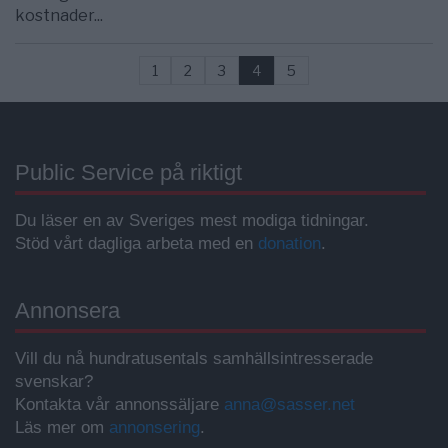
kostnader...
1
2
3
4
5
Public Service på riktigt
Du läser en av Sveriges mest modiga tidningar.
Stöd vårt dagliga arbeta med en
donation
.
Annonsera
Vill du nå hundratusentals samhällsintresserade
svenskar?
Kontakta vår annonssäljare
anna@sasser.net
Läs mer om
annonsering
.