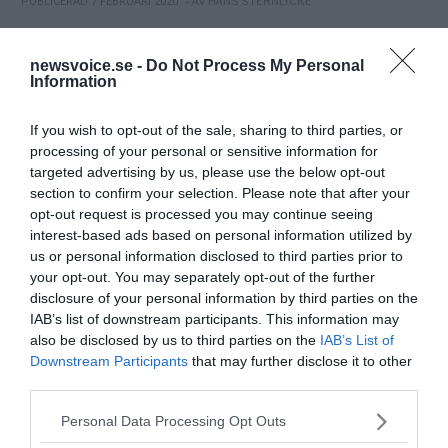
- AV HANS STERNLYCKE
PUBLICERAD 7 FEBRUARI 2020
Dag Mattsson på Granskningsnämnden ej opartisk
newsvoice.se -
Do Not Process My Personal
[caption id="attachment_109943"
ELEKTROSMOG
Information
align="alignnone" width="900"] Dag Mattsson (Jur
kand) är ordförande i Granskningsnämnden för Radio
If you wish to opt-out of the sale, sharing to third parties, or
och TV och ledamot av Högsta...
processing of your personal or sensitive information for
targeted advertising by us, please use the below opt-out
section to confirm your selection. Please note that after your
- AV NEWSVOICE REDAKTION
PUBLICERAD 30 JANUARI 2022
opt-out request is processed you may continue seeing
interest-based ads based on personal information utilized by
Demokratisrörelsen – Kanadas lastbilsförarprotest
us or personal information disclosed to third parties prior to
sprider sig till USA och Sverige
your opt-out. You may separately opt-out of the further
Ben Swann rapporterar om 10.000-tals
VÄRLDEN
disclosure of your personal information by third parties on the
lastbilschaufförer som protesterar genom att köra i
IAB’s list of downstream participants. This information may
konvojer mot storstäderna i Kanada för att stoppa...
also be disclosed by us to third parties on the
IAB’s List of
Downstream Participants
that may further disclose it to other
third parties.
- AV NEWSVOICE REDAKTION
PUBLICERAD 31 JULI 2009
Please note that this website/app uses one or more Google
Personal Data Processing Opt Outs
Trond Sefastsson: Ljudupptagningen med Marianne
services and may gather and store information including but