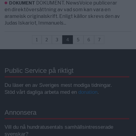
DOKUMENT. NewsVoice publicerar
DOKUMENT
en direktöversättning av vad som kan vara en
arameisk originalskrift. Enligt källor skrevs den av
Judas Iskariot, Immanuels...
1
2
3
4
5
6
7
Public Service på riktigt
Du läser en av Sveriges mest modiga tidningar.
Stöd vårt dagliga arbeta med en
donation
.
Annonsera
Vill du nå hundratusentals samhällsintresserade
svenskar?