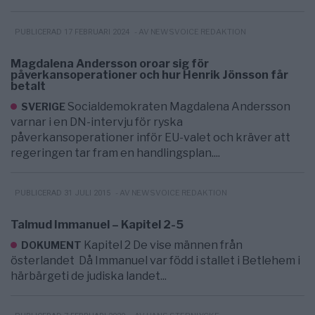
- AV NEWSVOICE REDAKTION
PUBLICERAD 17 FEBRUARI 2024
Magdalena Andersson oroar sig för
påverkansoperationer och hur Henrik Jönsson får
betalt
Socialdemokraten Magdalena Andersson
SVERIGE
varnar i en DN-intervju för ryska
påverkansoperationer inför EU-valet och kräver att
regeringen tar fram en handlingsplan....
- AV NEWSVOICE REDAKTION
PUBLICERAD 31 JULI 2015
Talmud Immanuel – Kapitel 2-5
Kapitel 2 De vise männen från
DOKUMENT
österlandet Då Immanuel var född i stallet i Betlehem i
härbärgeti de judiska landet...