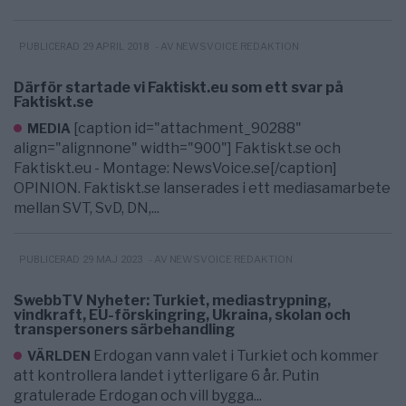
- AV NEWSVOICE REDAKTION
PUBLICERAD 29 APRIL 2018
Därför startade vi Faktiskt.eu som ett svar på
Faktiskt.se
[caption id="attachment_90288"
MEDIA
align="alignnone" width="900"] Faktiskt.se och
Faktiskt.eu - Montage: NewsVoice.se[/caption]
OPINION. Faktiskt.se lanserades i ett mediasamarbete
mellan SVT, SvD, DN,...
- AV NEWSVOICE REDAKTION
PUBLICERAD 29 MAJ 2023
SwebbTV Nyheter: Turkiet, mediastrypning,
vindkraft, EU-förskingring, Ukraina, skolan och
transpersoners särbehandling
Erdogan vann valet i Turkiet och kommer
VÄRLDEN
att kontrollera landet i ytterligare 6 år. Putin
gratulerade Erdogan och vill bygga...