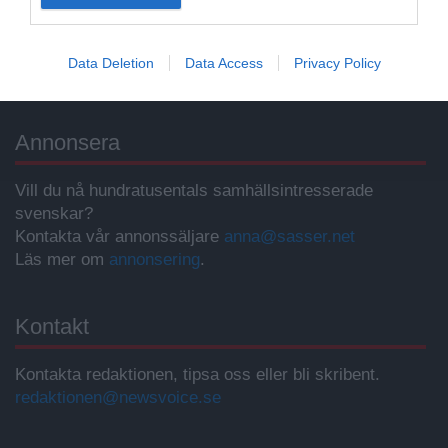
Public Service på riktigt
Du läser en av Sveriges mest modiga tidningar.
Data Deletion
Data Access
Privacy Policy
Stöd vårt dagliga arbeta med en
donation
.
Annonsera
Vill du nå hundratusentals samhällsintresserade
svenskar?
Kontakta vår annonssäljare
anna@sasser.net
Läs mer om
annonsering
.
Kontakt
Kontakta redaktionen, tipsa oss eller bli skribent.
redaktionen@newsvoice.se