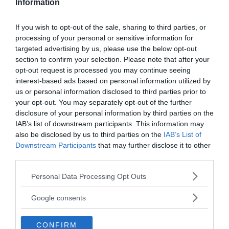
Information
Är vaccinchippet en konspirationsteori?
NewsVoice fick exklusivitet att
VETENSKAP
If you wish to opt-out of the sale, sharing to third parties, or
publicera en unik litteraturstudie i fem delar skriven av
processing of your personal or sensitive information for
docent Tomas Persson om den globala
targeted advertising by us, please use the below opt-out
"covidagendan"....
section to confirm your selection. Please note that after your
opt-out request is processed you may continue seeing
interest-based ads based on personal information utilized by
- AV GUEST WRITER
PUBLICERAD 12 JANUARI 2022
us or personal information disclosed to third parties prior to
your opt-out. You may separately opt-out of the further
Nate Doromal: The Progressive Case Against
Medical Mandates
disclosure of your personal information by third parties on the
IAB’s list of downstream participants. This information may
COVID-19. There is
MEDICAL INDUSTRY & VACCINES
also be disclosed by us to third parties on the
IAB’s List of
little doubt that the Covid vaccine issue is dividing the
Downstream Participants
that may further disclose it to other
nation. The people are tired of Covid...
third parties.
Please note that this website/app uses one or more Google
Personal Data Processing Opt Outs
1
…
45
46
services and may gather and store information including but
not limited to your visit or usage behaviour. You may click to
Google consents
grant or deny consent to Google and its third-party tags to
use your data for below specified purposes in below Google
CONFIRM
consent section.