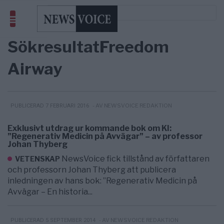
Sökresultat
Freedom
Airway
- AV NEWSVOICE REDAKTION
PUBLICERAD 7 FEBRUARI 2016
Exklusivt utdrag ur kommande bok om KI:
”Regenerativ Medicin på Avvägar” – av professor
Johan Thyberg
NewsVoice fick tillstånd av författaren
VETENSKAP
och professorn Johan Thyberg att publicera
inledningen av hans bok: ”Regenerativ Medicin på
Avvägar – En historia...
- AV NEWSVOICE REDAKTION
PUBLICERAD 5 SEPTEMBER 2014