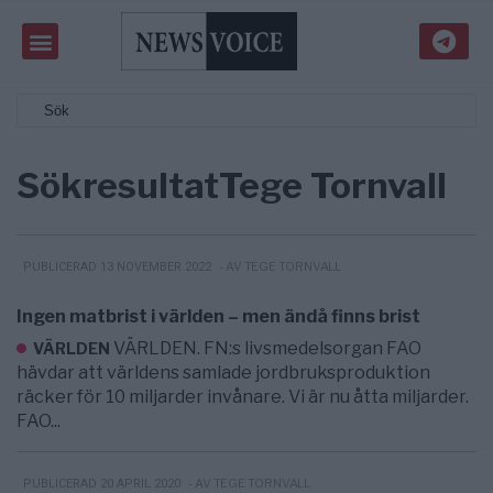
Sökresultat
Tege Tornvall
- AV TEGE TORNVALL
PUBLICERAD 13 NOVEMBER 2022
Ingen matbrist i världen – men ändå finns brist
VÄRLDEN. FN:s livsmedelsorgan FAO
VÄRLDEN
hävdar att världens samlade jordbruksproduktion
räcker för 10 miljarder invånare. Vi är nu åtta miljarder.
FAO...
- AV TEGE TORNVALL
PUBLICERAD 20 APRIL 2020