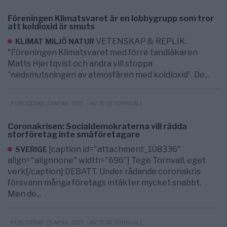
Föreningen Klimatsvaret är en lobbygrupp som tror
att koldioxid är smuts
VETENSKAP & REPLIK.
KLIMAT MILJÖ NATUR
"Föreningen Klimatsvaret med förre tandläkaren
Matts Hjertqvist och andra vill stoppa
”nedsmutsningen av atmosfären med koldioxid”. De...
- AV TEGE TORNVALL
PUBLICERAD 23 APRIL 2020
Coronakrisen: Socialdemokraterna vill rädda
storföretag inte småföretagare
[caption id="attachment_108336"
SVERIGE
align="alignnone" width="696"] Tege Tornvall, eget
verk[/caption] DEBATT. Under rådande coronakris
försvann många företags intäkter mycket snabbt.
Men de...
- AV TEGE TORNVALL
PUBLICERAD 25 APRIL 2021