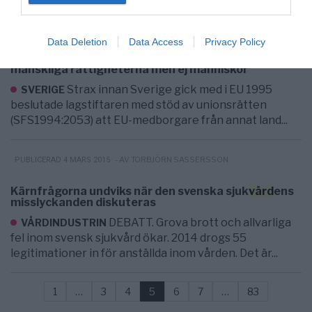
PUBLICERAD 8 DECEMBER 2014
Data Deletion
Data Access
Privacy Policy
Bolag har rätt att få prövningar utifrån de
mänskliga rättigheterna men ej människor
Strax innan Sverige gick med i EU 1995
SVERIGE
beslutade lagstiftaren med stöd av unionsrätten
(SFS1994:2053) att EU-medborgare från annat land...
- AV TORBJÖRN SASSERSSON
PUBLICERAD 4 MARS 2015
Kärnfrågorna undviks när den svenska sjuk
vård
ens
misslyckanden diskuteras
DEBATT. Grova brott och allvarliga
VÅRDINDUSTRIN
fel inom svensk sjukvård ökar. 2014 drogs 55
legitimationer in för anställda inom vården. Det är...
1
…
3
4
5
6
7
…
83