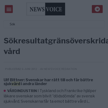
Sökresultat
gränsöverskrid
vård
- AV NEWSVOICE REDAKTION
PUBLICERAD 6 JUNI 2012
Ulf Bittner: Svenskar har rätt till och får bättre
sjuk
vård
i andra länder
I Tyskland och Frankrike hjälper
VÅRDINDUSTRIN
läkare svenskar som blivit ”dödsdömda” av svensk
sjukvård. Svenskarna får ta emot bättre vård i...