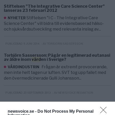
Stiftelsen ”The Integrative Care Science Center”
lanseras 23 februari 2012
Stiftelsen "I C - The Integrative Care
NYHETER
Science Center" vill bidra till evidensbaserad hälso-
och sjukvårdsutveckling med relevanta inslag av...
- AV TORBJÖRN SASSERSSON
PUBLICERAD 9 JUNI 2014
Torbjörn Sassersson: Pågår en legitimerad eutanasi
av äldre inom
vård
en i Sverige?
Frågan är extremt provocerande,
VÅRDINDUSTRIN
men inte helt tagen ur luften. SVT tog upp fallet med
den övermedicinerade Gulli Johansson...
- AV NEWSVOICE REDAKTION
PUBLICERAD 20 SEPTEMBER 2013
Ulf Bittner: Den fria
vård
marknaden –
Rättssäkerhet i Sverige eller ett nytt ”Dalauppror”
newsvoice.se -
Do Not Process My Personal