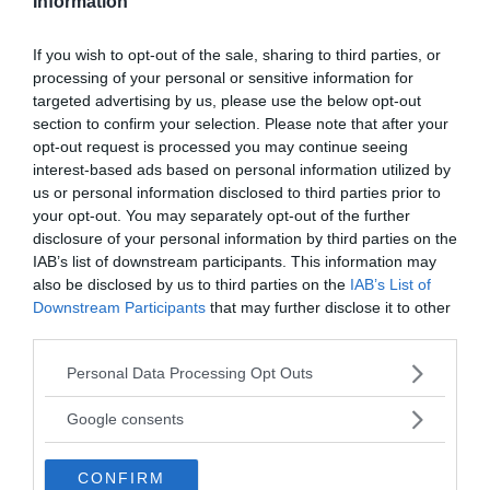
Information
Trägen vinner alltid, genombrottet kom för
OPINION
Jerry Persson, med stöd och hjälp av arbetsgruppen
AMBU (Assar Fager och Ulf Bittner)...
If you wish to opt-out of the sale, sharing to third parties, or
processing of your personal or sensitive information for
targeted advertising by us, please use the below opt-out
- AV NEWSVOICE REDAKTION
PUBLICERAD 5 NOVEMBER 2014
section to confirm your selection. Please note that after your
opt-out request is processed you may continue seeing
Bo Sonnsjö: Försäkringsbranschen och
interest-based ads based on personal information utilized by
Försäkringskassan i kartell krossar sina offer
us or personal information disclosed to third parties prior to
Bo Sonnsjö skickade följande mail onsdagen
MEDIA
your opt-out. You may separately opt-out of the further
den 5 november 2014 till Fredric Karén, chefsredaktör
disclosure of your personal information by third parties on the
på SvD. Mailet publiceras som ett...
IAB’s list of downstream participants. This information may
also be disclosed by us to third parties on the
IAB’s List of
Downstream Participants
that may further disclose it to other
- AV NEWSVOICE REDAKTION
PUBLICERAD 16 JANUARI 2015
third parties.
Please note that this website/app uses one or more Google
Framtidens sjuk
vård
= E-hälsa – eHälsomyndigheten
Personal Data Processing Opt Outs
firar ett år
services and may gather and store information including but
not limited to your visit or usage behaviour. You may click to
Google consents
Nyligen firade eHälsomyndigheten
VÅRDINDUSTRIN
grant or deny consent to Google and its third-party tags to
sin ettårsdag. "Jag brukar säga att vi är den enda
use your data for below specified purposes in below Google
myndigheten i världshistorien som blivit till efter...
CONFIRM
consent section.