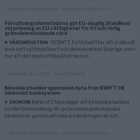
- AV NEWSVOICE REDAKTION
PUBLICERAD 5 NOVEMBER 2014
Förvaltningsdomstolarna gör EU-olaglig åtskillnad
vid prövning av EU-rättigheter för fri och rörlig
gränsöverskridande vård
DEBATT. Fo?rutsa?tter att vi alla vill
VÅRDINDUSTRIN
leva i ett ra?ttssa?kert och demokratiskt Sverige, men
hur a?r det med ra?ttssa?kerheten...
- AV GÄSTSKRIBENT
PUBLICERAD 30 JULI 2020
Kinesiska banker uppmanas byta från SWIFT till
inhemskt banksystem
Bank of China säger att kinesiska banker
EKONOMI
borde förbereda sig för potentiella amerikanska
sanktioner genom att öka användningen av sitt...
- AV NEWSVOICE REDAKTION
PUBLICERAD 16 FEBRUARI 2012