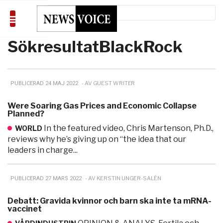
Sökresultat
BlackRock
- AV GUEST WRITER
PUBLICERAD 24 MAJ 2022
Were Soaring Gas Prices and Economic Collapse
Planned?
In the featured video, Chris Martenson, Ph.D.,
WORLD
reviews why he’s giving up on “the idea that our
leaders in charge...
- AV KERSTIN UNGER-SALÉN
PUBLICERAD 27 MARS 2022
Debatt: Gravida kvinnor och barn ska inte ta mRNA-
vaccinet