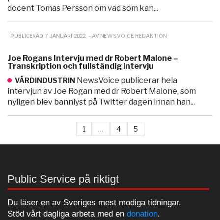
docent Tomas Persson om vad som kan...
- AV NEWSVOICE REDAKTION
PUBLICERAD 7 JANUARI 2022
Joe Rogans Intervju med dr Robert Malone –
Transkription och fullständig intervju
NewsVoice publicerar hela
VÅRDINDUSTRIN
intervjun av Joe Rogan med dr Robert Malone, som
nyligen blev bannlyst på Twitter dagen innan han...
1
…
4
5
Public Service på riktigt
Du läser en av Sveriges mest modiga tidningar.
Stöd vårt dagliga arbeta med en
donation
.