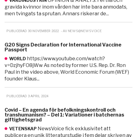
OPINION & ANALYS. Fertila och
VÅRDINDUSTRIN
gravida kvinnor inom vården har inte bara anmodats,
men tvingats ta sprutan. Annars riskerar de...
- AV NEWS@NEWSVOICE
PUBLICERAD 30 NOVEMBER 2022
G20 Signs Declaration for International Vaccine
Passport
https://www.youtube.com/watch?
WORLD
v=DzjhyFO8jWw As noted by former U.S. Rep. Dr. Ron
Paul in the video above, World Economic Forum (WEF)
founder Klaus...
PUBLICERAD 3 APRIL 2024
Covid – En agenda för befolkningskontroll och
transhumanism? – Del 1: Variationer i batchernas
giftighetsgrad
NewsVoice fick exklusivitet att
VETENSKAP
publicera en unik litteraturstudie i fem delar skriven av