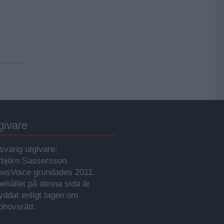
givare
svarig utgivare:
rbjörn Sassersson.
wsVoice grundades 2011.
nehållet på denna sida är
yddat enligt lagen om
phovsrätt.