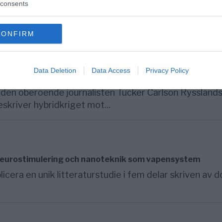
consents
tiskt korrekt att förespråka vård framför straff. Då k
CONFIRM
Data Deletion
Data Access
Privacy Policy
ster Sergey Lavrov – Så kan USA:s hybridkrig avslutas
den oberoende journalisten Tucker Carlson Ryssland
skriver hybridkriget mot...
: Neurostimulering och nanoteknik som vapensystem
icera en unik litteraturstudie i fem delar skriven av 
.