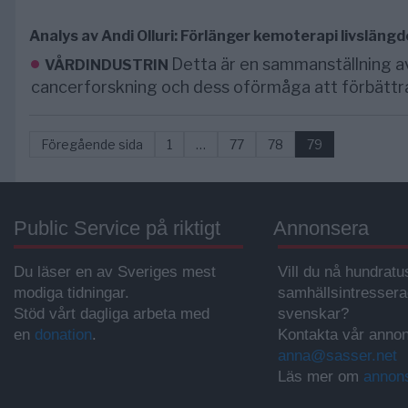
Analys av Andi Olluri: Förlänger kemoterapi livslängde
Detta är en sammanställning a
VÅRDINDUSTRIN
cancerforskning och dess oförmåga att förbättra li
Föregående sida
1
…
77
78
79
Public Service på riktigt
Annonsera
Du läser en av Sveriges mest
Vill du nå hundratu
modiga tidningar.
samhällsintresser
Stöd vårt dagliga arbeta med
svenskar?
en
donation
.
Kontakta vår annon
anna@sasser.net
Läs mer om
annon