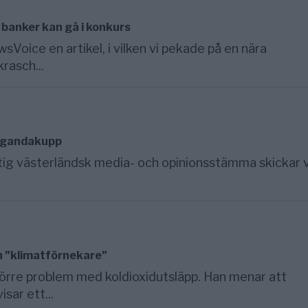
 banker kan gå i konkurs
Voice en artikel, i vilken vi pekade på en nära
rasch...
pagandakupp
ntig västerländsk media- och opinionsstämma skickar 
ch ”klimatförnekare”
större problem med koldioxidutsläpp. Han menar att
sar ett...