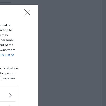
kade
sonal or
ection to
ou may
 personal
out of the
 downstream
B’s List of
er and store
docent
to grant or
ed purposes