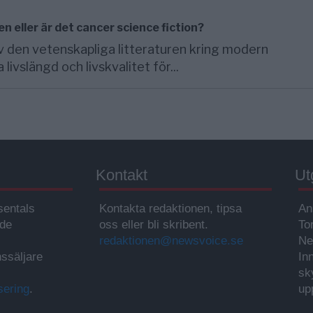
n eller är det cancer science fiction?
v den vetenskapliga litteraturen kring modern
vslängd och livskvalitet för...
Kontakt
Ut
sentals
Kontakta redaktionen, tipsa
An
ade
oss eller bli skribent.
To
redaktionen@newsvoice.se
Ne
ssäljare
In
sk
sering
.
up