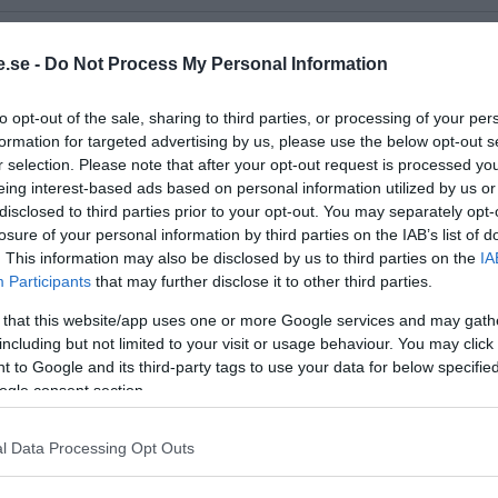
.se -
Do Not Process My Personal Information
h Karolinska Universitetssjukhuset – en skandal som orsa
to opt-out of the sale, sharing to third parties, or processing of your per
formation for targeted advertising by us, please use the below opt-out s
rini och hans verksamhet med transplantation av
r selection. Please note that after your opt-out request is processed y
sjukhuset i Stockholm och på sjukhus i...
eing interest-based ads based on personal information utilized by us or
disclosed to third parties prior to your opt-out. You may separately opt-
losure of your personal information by third parties on the IAB’s list of
. This information may also be disclosed by us to third parties on the
IA
Participants
that may further disclose it to other third parties.
 Summering
 that this website/app uses one or more Google services and may gath
icera en unik litteraturstudie i fem delar skriven av 
including but not limited to your visit or usage behaviour. You may click 
.
 to Google and its third-party tags to use your data for below specifi
ogle consent section.
l Data Processing Opt Outs
erna” av Bertil Lindqvist – Kapitel 18