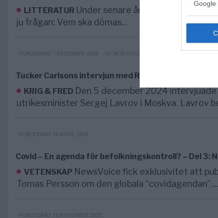
Google 
Under senare år har det varit poli
LITTERATUR
ju frågan: Vem ska dömas...
- AV NEWSVOICE REDAKTION
PUBLICERAD 7 DECEMBER 2024
Tucker Carlsons intervjun med Rysslands utrikesmini
Den 5 december 2024 intervjuade 
KRIG & FRED
utrikesminister Sergej Lavrov i Moskva. Lavrov be
PUBLICERAD 10 APRIL 2024
Covid – En agenda för befolkningskontroll? – Del 3
NewsVoice fick exklusivitet att publ
VETENSKAP
Tomas Persson om den globala “covidagendan”...
PUBLICERAD 15 NOVEMBER 2023