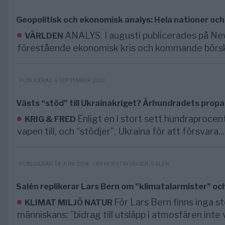
Geopolitisk och ekonomisk analys: Hela nationer och
ANALYS. I augusti publicerades på News
VÄRLDEN
förestående ekonomisk kris och kommande börsk
PUBLICERAD 6 SEPTEMBER 2023
Västs “stöd” till Ukrainakriget? Århundradets pro
Enligt en i stort sett hundraproce
KRIG & FRED
vapen till, och “stödjer”, Ukraina för att försvara...
- AV KERSTIN UNGER-SALÉN
PUBLICERAD 18 JUNI 2018
Salén replikerar Lars Bern om ”klimatalarmister” o
För Lars Bern finns inga 
KLIMAT MILJÖ NATUR
människans: ”bidrag till utsläpp i atmosfären inte vi