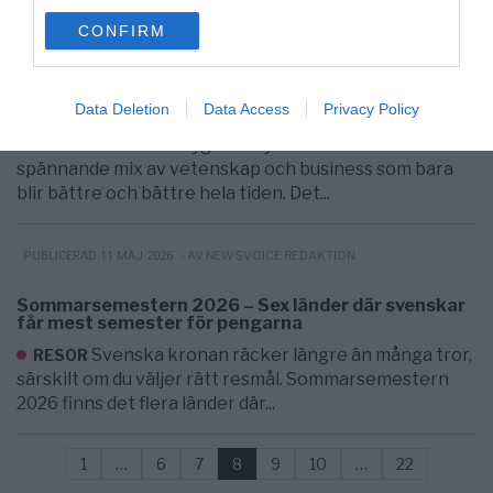
use your data for below specified purposes in below Google
CONFIRM
consent section.
- AV UNDERHÅLLNING @NEWSVOICE
PUBLICERAD 26 MARS 2024
Nya spännande innovationer inom flyg- och
Data Deletion
Data Access
Privacy Policy
rymdbranschen
Flyg- och rymdindustrin är en
UNDERHÅLLNING
spännande mix av vetenskap och business som bara
blir bättre och bättre hela tiden. Det...
- AV NEWSVOICE REDAKTION
PUBLICERAD 11 MAJ 2026
Sommarsemestern 2026 – Sex länder där svenskar
får mest semester för pengarna
Svenska kronan räcker längre än många tror,
RESOR
särskilt om du väljer rätt resmål. Sommarsemestern
2026 finns det flera länder där...
1
…
6
7
8
9
10
…
22