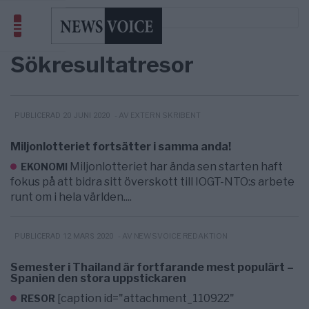
Sökresultat
resor
- AV EXTERN SKRIBENT
PUBLICERAD 20 JUNI 2020
Miljonlotteriet fortsätter i samma anda!
Miljonlotteriet har ända sen starten haft
EKONOMI
fokus på att bidra sitt överskott till IOGT-NTO:s arbete
runt om i hela världen....
- AV NEWSVOICE REDAKTION
PUBLICERAD 12 MARS 2020
Semester i Thailand är fortfarande mest populärt –
Spanien den stora uppstickaren
[caption id="attachment_110922"
RESOR