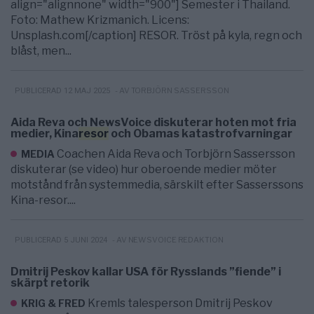
align="alignnone" width="900"] Semester i Thailand.
Foto: Mathew Krizmanich. Licens:
Unsplash.com[/caption] RESOR. Tröst på kyla, regn och
blåst, men...
- AV TORBJÖRN SASSERSSON
PUBLICERAD 12 MAJ 2025
Aida Reva och NewsVoice diskuterar hoten mot fria
medier, Kina
resor
och Obamas katastrofvarningar
Coachen Aida Reva och Torbjörn Sassersson
MEDIA
diskuterar (se video) hur oberoende medier möter
motstånd från systemmedia, särskilt efter Sasserssons
Kina-resor....
- AV NEWSVOICE REDAKTION
PUBLICERAD 5 JUNI 2024
Dmitrij Peskov kallar USA för Rysslands ”fiende” i
skärpt retorik
Kremls talesperson Dmitrij Peskov
KRIG & FRED