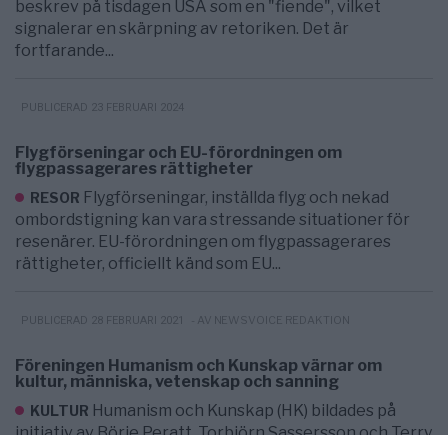
beskrev på tisdagen USA som en "fiende", vilket
signalerar en skärpning av retoriken. Det är
fortfarande...
PUBLICERAD 23 FEBRUARI 2024
Flygförseningar och EU-förordningen om
flygpassagerares rättigheter
Flygförseningar, inställda flyg och nekad
RESOR
ombordstigning kan vara stressande situationer för
resenärer. EU-förordningen om flygpassagerares
rättigheter, officiellt känd som EU...
- AV NEWSVOICE REDAKTION
PUBLICERAD 28 FEBRUARI 2021
Föreningen Humanism och Kunskap värnar om
kultur, människa, vetenskap och sanning
Humanism och Kunskap (HK) bildades på
KULTUR
initiativ av Börje Peratt, Torbjörn Sassersson och Terry