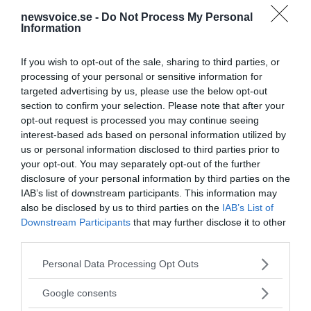
Evans som i slutet av 2011...
newsvoice.se -
Do Not Process My Personal
Information
PUBLICERAD 31 OKTOBER 2024
If you wish to opt-out of the sale, sharing to third parties, or
Askersunds kommun utnyttjar funktionshindrade
processing of your personal or sensitive information for
medborgare som slavar
targeted advertising by us, please use the below opt-out
section to confirm your selection. Please note that after your
Askersunds kommun driver en secondhand-
SVERIGE
opt-out request is processed you may continue seeing
affär som kallas Återbruket Bumerangen och som
interest-based ads based on personal information utilized by
drivs av funktionshindrade i kommunen. Kommunen
us or personal information disclosed to third parties prior to
använder funktionshindrade som...
your opt-out. You may separately opt-out of the further
disclosure of your personal information by third parties on the
- AV CHRISTER NILSSON
IAB’s list of downstream participants. This information may
PUBLICERAD 18 MARS 2024
also be disclosed by us to third parties on the
IAB’s List of
Downstream Participants
that may further disclose it to other
Vi tänker inte acceptera WHO:s planerade
världsordning
third parties.
Med förskräckelse minns vi
OPINION
Please note that this website/app uses one or more Google
Personal Data Processing Opt Outs
coronapandemins vedervärdigheter 2020-2022 på
services and may gather and store information including but
både nationell och global nivå. Restriktioner och
not limited to your visit or usage behaviour. You may click to
Google consents
inskränkningar. Många totalt omotiverade. Protester...
grant or deny consent to Google and its third-party tags to