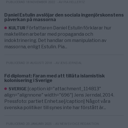
- AV PIA HELLERTZ
PUBLICERAD 18 NOVEMBER 2022
Daniel Estulin avslöjar den sociala ingenjörskonstens
påverkan på massorna
Författaren Daniel Estulin förklarar hur
KULTUR
makteliten arbetar med propaganda och
indoktrinering. Det handlar om manipulation av
massorna, enligt Estulin. Pia...
- AV JENS JERNDAL
PUBLICERAD 31 AUGUSTI 2018
Fd diplomat: Faran med att tillåta islamistisk
kolonisering i Sverige
[caption id="attachment_114813"
SVERIGE
align="alignnone" width="696"] Jens Jerndal, 2014.
Pressfoto: partiet Enhet.se[/caption] Något våra
svenska politiker till synes inte har förstått är...
- AV NEWSVOICE REDAKTION
PUBLICERAD 20 JANUARI 2025