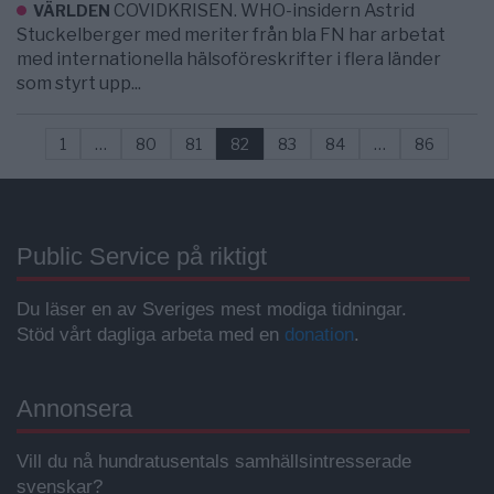
COVIDKRISEN. WHO-insidern Astrid
VÄRLDEN
Stuckelberger med meriter från bla FN har arbetat
med internationella hälsoföreskrifter i flera länder
som styrt upp...
1
…
80
81
82
83
84
…
86
Public Service på riktigt
Du läser en av Sveriges mest modiga tidningar.
Stöd vårt dagliga arbeta med en
donation
.
Annonsera
Vill du nå hundratusentals samhällsintresserade
svenskar?