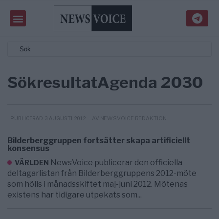
Sökresultat
Agenda 2030
- AV NEWSVOICE REDAKTION
PUBLICERAD 3 AUGUSTI 2012
Bilderberggruppen fortsätter skapa artificiellt
konsensus
NewsVoice publicerar den officiella
VÄRLDEN
deltagarlistan från Bilderberggruppens 2012-möte
som hölls i månadsskiftet maj-juni 2012. Mötenas
existens har tidigare utpekats som...