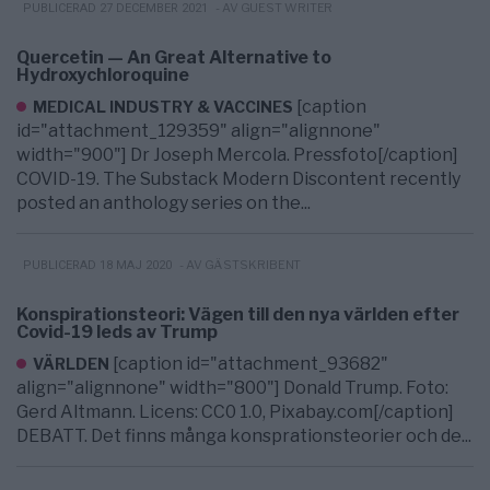
- AV GUEST WRITER
PUBLICERAD 27 DECEMBER 2021
Quercetin — An Great Alternative to
Hydroxychloroquine
[caption
MEDICAL INDUSTRY & VACCINES
id="attachment_129359" align="alignnone"
width="900"] Dr Joseph Mercola. Pressfoto[/caption]
COVID-19. The Substack Modern Discontent recently
posted an anthology series on the...
- AV GÄSTSKRIBENT
PUBLICERAD 18 MAJ 2020
Konspirationsteori: Vägen till den nya världen efter
Covid-19 leds av Trump
[caption id="attachment_93682"
VÄRLDEN
align="alignnone" width="800"] Donald Trump. Foto:
Gerd Altmann. Licens: CC0 1.0, Pixabay.com[/caption]
DEBATT. Det finns många konsprationsteorier och de...