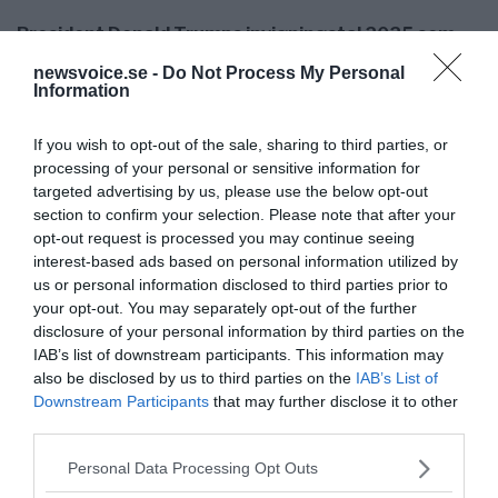
President Donald Trumps invigningstal 2025 som
text
newsvoice.se -
Do Not Process My Personal
Under sitt andra installationstal förklarade
USA
Information
president Trump att ”Amerikas guldålder börjar just
nu”, när han talade till nationen efter att...
If you wish to opt-out of the sale, sharing to third parties, or
processing of your personal or sensitive information for
targeted advertising by us, please use the below opt-out
- AV NEWSVOICE REDAKTION
PUBLICERAD 8 MARS 2017
section to confirm your selection. Please note that after your
opt-out request is processed you may continue seeing
Naturvårdsverket har blivit Sveriges nya
interest-based ads based on personal information utilized by
Jaktmyndighet
us or personal information disclosed to third parties prior to
[caption
KLIMAT MILJÖ NATUR
your opt-out. You may separately opt-out of the further
id="attachment_53606" align="alignleft" width="150"]
disclosure of your personal information by third parties on the
Kristina Hallin - Foto: SVT Debatt från 6 nov
IAB’s list of downstream participants. This information may
2014[/caption] DEBATT. Det är inte många som...
also be disclosed by us to third parties on the
IAB’s List of
Downstream Participants
that may further disclose it to other
third parties.
- AV JAN NORBERG
PUBLICERAD 1 JUNI 2017
Please note that this website/app uses one or more Google
Personal Data Processing Opt Outs
Estoril-konferensen: Ingen vill prata om den
services and may gather and store information including but