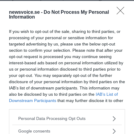
början av denna var...
newsvoice.se -
Do Not Process My Personal
Information
- AV NEWSVOICE REDAKTION
PUBLICERAD 8 OKTOBER 2018
If you wish to opt-out of the sale, sharing to third parties, or
Johan Thyberg: Värvningen av Macchiarini till KI och
processing of your personal or sensitive information for
Karolinska Universitetssjukhuset – en skandal som
targeted advertising by us, please use the below opt-out
orsakade en ännu större skandal
section to confirm your selection. Please note that after your
"Skandalen runt Paolo Macchiarini
VÅRDINDUSTRIN
opt-out request is processed you may continue seeing
och hans verksamhet med transplantation av
interest-based ads based on personal information utilized by
konstgjorda luftstrupar på Karolinska
us or personal information disclosed to third parties prior to
Universitetssjukhuset i Stockholm och på sjukhus i...
your opt-out. You may separately opt-out of the further
disclosure of your personal information by third parties on the
IAB’s list of downstream participants. This information may
- AV BÖRJE PERATT
PUBLICERAD 5 JUNI 2015
also be disclosed by us to third parties on the
IAB’s List of
Downstream Participants
that may further disclose it to other
Ställ korrumperade och ansvarslösa tjänstemän
third parties.
inför folktribunaler – ”Haveristerna” – Kapitel 23
NewsVoice publicerade nyligen artikeln
Please note that this website/app uses one or more Google
KRÖNIKA
Personal Data Processing Opt Outs
services and may gather and store information including but
"Livsmedelsverkets utöver maktmissbruk mot
not limited to your visit or usage behaviour. You may click to
vitaminer – Myndigheten kan ej stifta förbudslagar"
Google consents