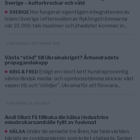
Sverige – kulturkrockar och våld
Hur fungerar egentligen integrationen av
SVERIGE
Islam i Sverige i eftersvallen av flyktingströmmarna
när 10, 000-tals muslimer och jihadister kommer in...
PUBLICERAD 6 SEPTEMBER 2023
Västs “stöd” till Ukrainakriget? Århundradets
propagandakupp
Enligt en i stort sett hundraprocentig
KRIG & FRED
västerländsk media- och opinionsstämma skickar väst
vapen till, och “stödjer”, Ukraina för att försvara...
PUBLICERAD 26 JULI 2023
Andi Olluri: Få tillbaka din hälsa i industrins
missbrukarsamhälle fyllt av fuskmat
Under de senaste tre åren, har hela världen
HÄLSA
härjats av covidpandemin, som krävt otaliga liv. Sedan