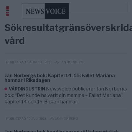
Sökresultat
gränsöverskrid
vård
- AV JAN NORBERG
PUBLICERAD 1 AUGUSTI 2021
Jan Norbergs bok: Kapitel 14-15: Fallet Mariana
hamnar i Riksdagen
Newsvoice publicerar Jan Norbergs
VÅRDINDUSTRIN
bok: “Det kunde ha varit din mamma – Fallet Mariana”
kapitel 14 och 15. Boken handlar...
- AV JAN NORBERG
PUBLICERAD 10 JULI 2021
Jan Norbergs bok handlar om en rättshaveristisk