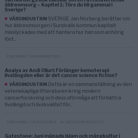
äldreomsorg – Kapitel 1: Törs du bli gammal i
Sverige?
SVERIGE. Jan Norberg berättar om
VÅRDINDUSTRIN
hur äldreomsorgen i Sundvalls kommun kapitalt
misslyckades med att hantera hur han som anhörig
löst...
PUBLICERAD 15 NOVEMBER 2023
Analys av Andi Olluri: Förlänger kemoterapi
livslängden eller är det cancer science fiction?
Detta är en sammanställning av den
VÅRDINDUSTRIN
vetenskapliga litteraturen kring modern
cancerforskning och dess oförmåga att förbättra
livslängd och livskvalitet för...
- AV GATESTONE INSTITUTE
PUBLICERAD 11 AUGUSTI 2016
Gatestone: Juni månads islam och mångkultur i