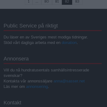
1
…
80
81
82
83
Public Service på riktigt
Du läser en av Sveriges mest modiga tidningar.
Stöd vårt dagliga arbeta med en
donation
.
Annonsera
Vill du nå hundratusentals samhällsintresserade
svenskar?
Kontakta vår annonssäljare
anna@sasser.net
Läs mer om
annonsering
.
Kontakt