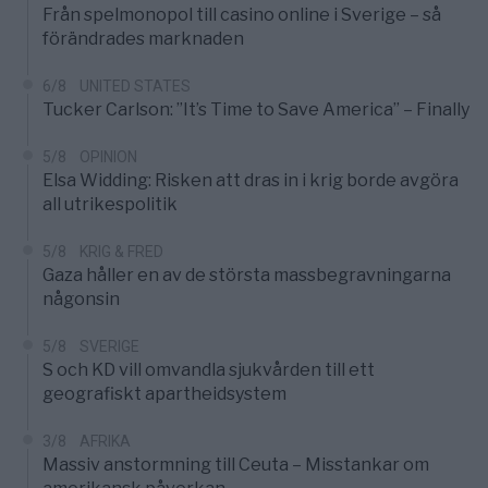
Från spelmonopol till casino online i Sverige – så
förändrades marknaden
6/8
UNITED STATES
Tucker Carlson: ”It’s Time to Save America” – Finally
5/8
OPINION
Elsa Widding: Risken att dras in i krig borde avgöra
all utrikespolitik
5/8
KRIG & FRED
Gaza håller en av de största massbegravningarna
någonsin
5/8
SVERIGE
S och KD vill omvandla sjukvården till ett
geografiskt apartheidsystem
3/8
AFRIKA
Massiv anstormning till Ceuta – Misstankar om