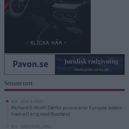
Senaste nytt
8/8
KRIG & FRED
Richard D. Wolff: Därför provocerar Europas ledare
fram ett krig med Ryssland
8/8
UNDERHÅLLNING