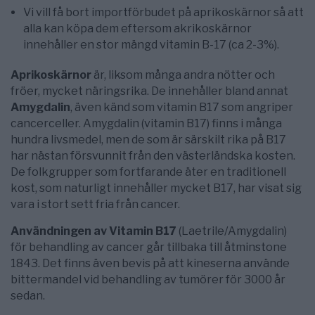
Vi vill få bort importförbudet på aprikoskärnor så att
alla kan köpa dem eftersom akrikoskärnor
innehåller en stor mängd vitamin B-17 (ca 2-3%).
Aprikoskärnor
är, liksom många andra nötter och
fröer, mycket näringsrika. De innehåller bland annat
Amygdalin
, även känd som vitamin B17 som angriper
cancerceller. Amygdalin (vitamin B17) finns i många
hundra livsmedel, men de som är särskilt rika på B17
har nästan försvunnit från den västerländska kosten.
De folkgrupper som fortfarande äter en traditionell
kost, som naturligt innehåller mycket B17, har visat sig
vara i stort sett fria från cancer.
Användningen av Vitamin B17
(Laetrile/Amygdalin)
för behandling av cancer går tillbaka till åtminstone
1843. Det finns även bevis på att kineserna använde
bittermandel vid behandling av tumörer för 3000 år
sedan.