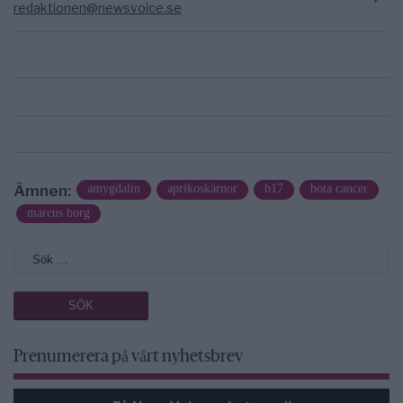
redaktionen@newsvoice.se
Ämnen:
amygdalin
aprikoskärnor
b17
bota cancer
marcus borg
Prenumerera på vårt nyhetsbrev