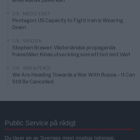
amerikansk påverkan
2/8
MIDDLE EAST
Pentagon: US Capacity to Fight Iran is Wearing
Down
1/8
VÄRLDEN
Stephen Brawer: Västerländsk propaganda
framställer Kinas utveckling som ett hot mot Väst
1/8
WAR & PEACE
We Are Heading Towards a War With Russia – It Can
Still Be Cancelled
Public Service på riktigt
Du läser en av Sveriges mest modiga tidningar.