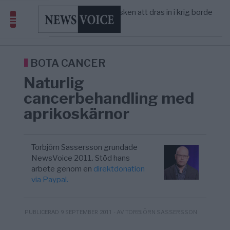
America” – Finally
Elsa Widding: Risken att dras in i krig borde
5/8
OPINION
—
avgöra all utrikespolitik
Gaza håller en av de största
5/8
KRIG & FRED
—
massbegravningarna någonsin
Richard D. Wolff: Därför provocerar
8/8
KRIG & FRED
—
Europas ledare fram ett krig med Rys ...
BOTA CANCER
Naturlig
cancerbehandling med
aprikoskärnor
Torbjörn Sassersson grundade
NewsVoice 2011. Stöd hans
arbete genom en
direktdonation
via Paypal.
- AV TORBJÖRN SASSERSSON
PUBLICERAD 9 SEPTEMBER 2011