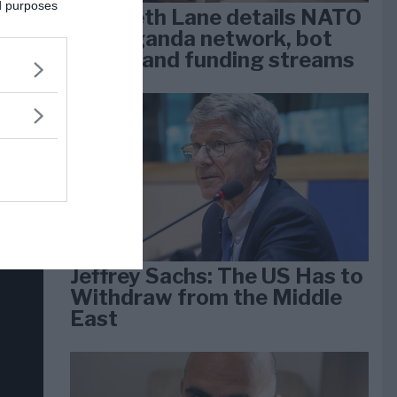
ed purposes
Elizabeth Lane details NATO
lan
propaganda network, bot
dan
farms, and funding streams
arti
Jeffrey Sachs: The US Has to
Withdraw from the Middle
East