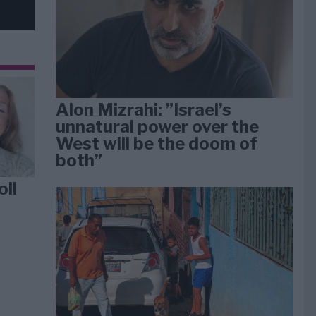
Alon Mizrahi: ”Israel’s
unnatural power over the
West will be the doom of
both”
oll