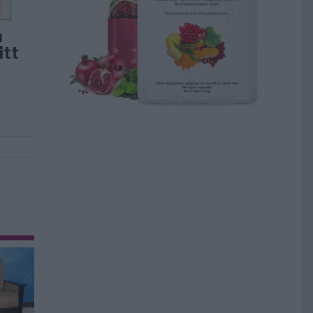
å
itt