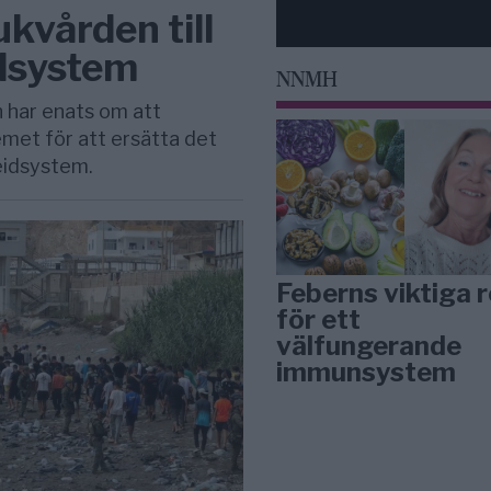
ukvården till
idsystem
NNMH
har enats om att
met för att ersätta det
eidsystem.
Feberns viktiga r
för ett
välfungerande
immunsystem