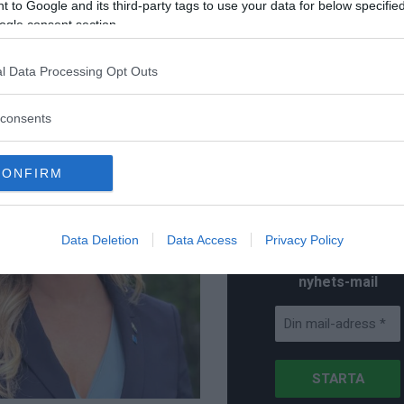
 to Google and its third-party tags to use your data for below specifi
Kreaprenör: En p
ogle consent section.
för Sverige är re
lanserad av ett p
l Data Processing Opt Outs
consents
Stöd NewsVoice
CONFIRM
Prenumerera
Data Deletion
Data Access
Privacy Policy
Få NewsVoice
nyhets-mail