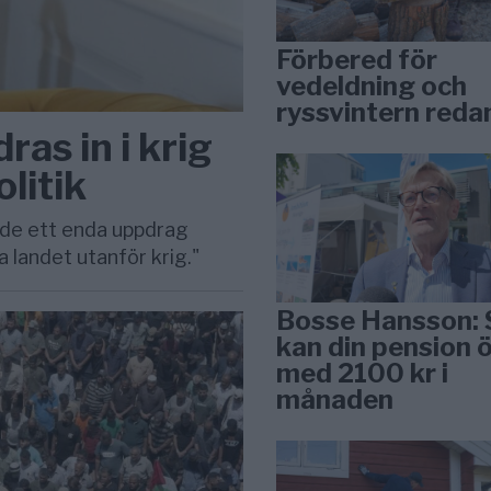
Förbered för
vedeldning och
ryssvintern reda
ras in i krig
litik
ade ett enda uppdrag
a landet utanför krig."
Bosse Hansson: 
kan din pension 
med 2100 kr i
månaden