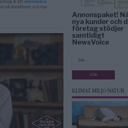
öretag är att
annonsera
.
ger på donationer och nya
Annonspaket! N
nya kunder och d
företag stödjer
samtidigt
NewsVoice
KLIMAT MILJÖ NATUR