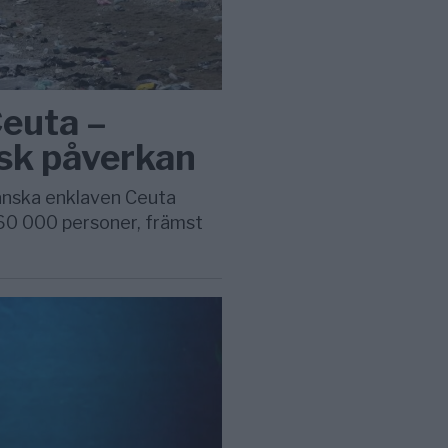
Ceuta –
sk påverkan
panska enklaven Ceuta
l 60 000 personer, främst