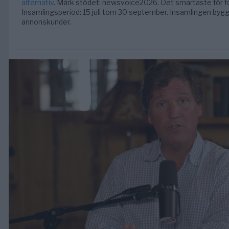
alternativ
. Märk stödet: newsvoice2026. Det smartaste för f
Insamlingsperiod: 15 juli tom 30 september. Insamlingen byg
annonskunder.