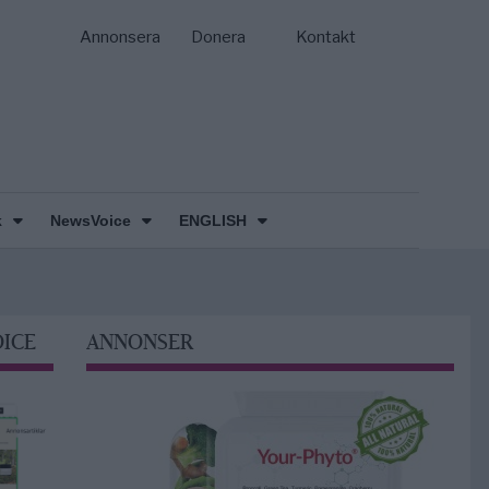
Annonsera
Donera
Kontakt
k
NewsVoice
ENGLISH
OICE
ANNONSER