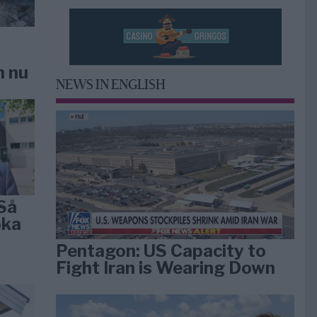
n nu
NEWS IN ENGLISH
Så
öka
Pentagon: US Capacity to
Fight Iran is Wearing Down