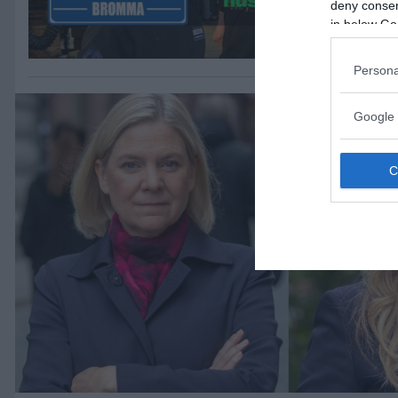
deny consent
in below Go
Persona
Google 