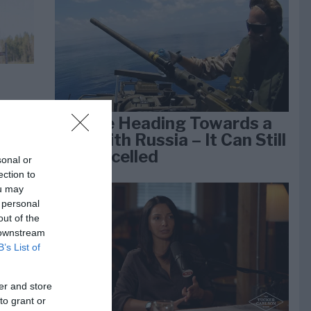
e
We Are Heading Towards a
k 1
War With Russia – It Can Still
Be Cancelled
sonal or
ection to
ou may
 personal
out of the
 downstream
B’s List of
er and store
to grant or