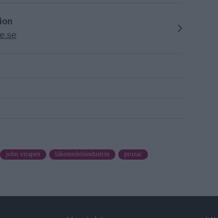
ion
e.se
john virapen
läkemedelsindustrin
prozac