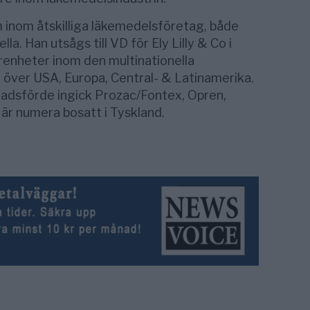
m inom åtskilliga läkemedelsföretag, både
la. Han utsågs till VD för Ely Lilly & Co i
renheter inom den multinationella
över USA, Europa, Central- & Latinamerika.
adsförde ingick Prozac/Fontex, Opren,
n är numera bosatt i Tyskland.