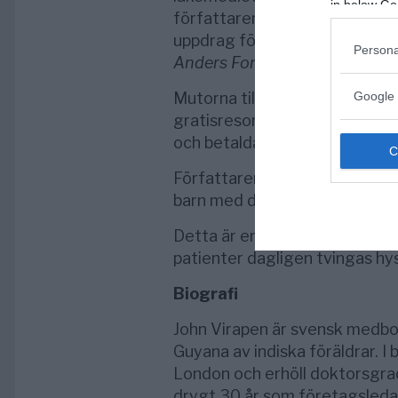
in below Go
författaren John Virapen mut
uppdrag för Socialstyrelsen. 
Persona
Anders Forsman
en av Sverige
Google 
Mutorna till läkarkåren tog sig
gratisresor till semesterparadi
och betalda bordellbesök.
Författaren beskriver också h
barn med diagnosen ADHD att
Detta är en bok som avslöjar
patienter dagligen tvingas hy
Biografi
John Virapen är svensk medbo
Guyana av indiska föräldrar. I
London och erhöll doktorsgrad
drygt 30 år som företagsleda