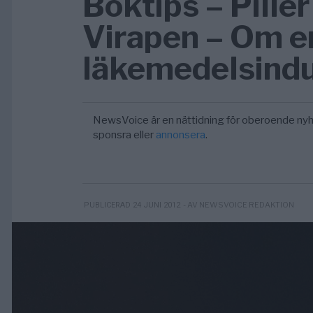
Boktips – Piller
Virapen – Om e
läkemedelsindu
NewsVoice är en nättidning för oberoende nyh
sponsra eller
annonsera
.
- AV NEWSVOICE REDAKTION
PUBLICERAD 24 JUNI 2012