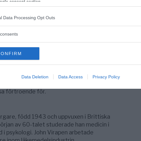
ogle consent section.
a
Anders Forsman
en svensk psykiater med
Det kostade 100 000 kr. Idag är
l Data Processing Opt Outs
s mest kända professorer i rättspsykiatri.
consents
 också andra uttryck. Till exempel i form av
s, presenter, årgångsviner, festivaler, sprit
CONFIRM
ur läkemedelsbolagen påverkar föräldrar till
 äta psykofarmaka.
Data Deletion
Data Access
Privacy Policy
 spelet bakom den verklighet som godtrogna
sa förtroende för.
rgare, född 1943 och uppvuxen i Brittiska
 början av 60-talet studerade han medicin i
 i psykologi. John Virapen arbetade
re inom läkemedelsindustrin.