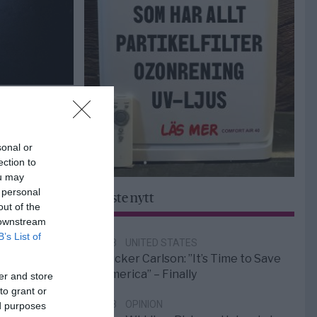
sonal or
ection to
ou may
 personal
Senaste nytt
out of the
 downstream
B’s List of
6/8
UNITED STATES
Tucker Carlson: ”It’s Time to Save
America” – Finally
er and store
to grant or
5/8
OPINION
ed purposes