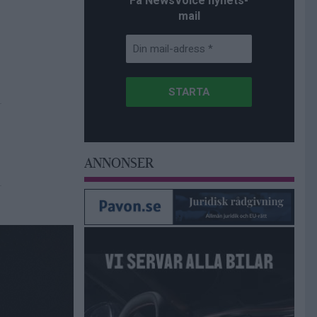
Få NewsVoice nyhets-
mail
ANNONSER