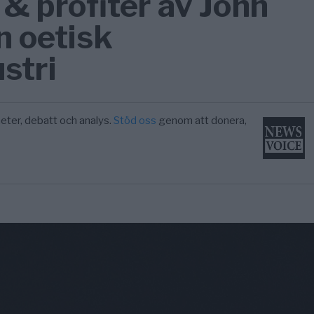
 & profiter av John
n oetisk
stri
eter, debatt och analys.
Stöd oss
genom att donera,