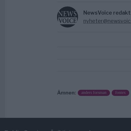
NewsVoice redakt
nyheter@newsvoic
Ämnen:
anders forsman
fontex