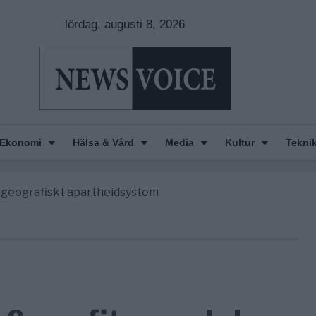
lördag, augusti 8, 2026
nkar om amerikansk påverkan
America” – Finally
Ekonomi
Hälsa & Vård
Media
Kultur
Tekni
de avgöra all utrikespolitik
gravningarna någonsin
tt geografiskt apartheidsystem
nkar om amerikansk påverkan
America” – Finally