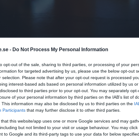
.se -
Do Not Process My Personal Information
to opt-out of the sale, sharing to third parties, or processing of your per
ande berättelse om hur miljarder kronor
formation for targeted advertising by us, please use the below opt-out s
gen av våra dagliga läkemedel och hur
r selection. Please note that after your opt-out request is processed y
 att påverka såväl läkare, myndigheter
eing interest-based ads based on personal information utilized by us or
disclosed to third parties prior to your opt-out. You may separately opt-
losure of your personal information by third parties on the IAB’s list of
ur läkemedelsindustrin manipulerar
. This information may also be disclosed by us to third parties on the
IA
t mörklägga till exempel förekomsten av
Participants
that may further disclose it to other third parties.
ka studier av nya obeprövade läkemedel.
 that this website/app uses one or more Google services and may gath
including but not limited to your visit or usage behaviour. You may click 
 godkännandet av det ”antidepressiva”
 to Google and its third-party tags to use your data for below specifi
Sverige)
lät läkemedelsdirektören och