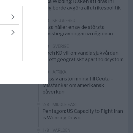
Elsa Widding: Risken att dras in i
krig borde avgöra all utrikespolitik
5/8
KRIG & FRED
Gaza håller en av de största
massbegravningarna någonsin
5/8
SVERIGE
S och KD vill omvandla sjukvården
till ett geografiskt apartheidsystem
3/8
AFRIKA
Massiv anstormning till Ceuta –
Misstankar om amerikansk
påverkan
2/8
MIDDLE EAST
Pentagon: US Capacity to Fight Iran
is Wearing Down
1/8
VÄRLDEN