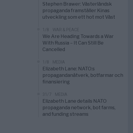
Stephen Brawer: Västerländsk
propaganda framställer Kinas
utveckling som ett hot mot Väst
1/8
WAR & PEACE
We Are Heading Towards a War
With Russia – It Can Still Be
Cancelled
1/8
MEDIA
Elizabeth Lane: NATO:s
propagandanätverk, botfarmar och
finansiering
31/7
MEDIA
Elizabeth Lane details NATO
propaganda network, bot farms,
and funding streams