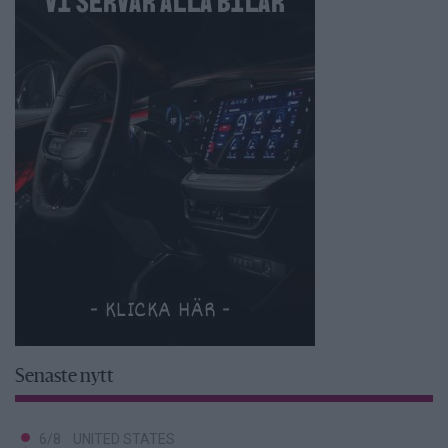
Senaste nytt
6/8
UNITED STATES