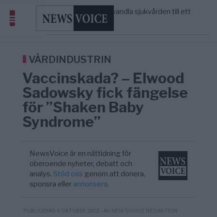
massbegravningarna någonsin
S och KD vill omvandla sjukvården till ett
5/8
SVERIGE
—
geografiskt apartheidsystem
Massiv anstormning till Ceuta – Misstankar
3/8
AFRIKA
—
om amerikansk påverkan
Tucker Carlson: ”It’s Time to Save
6/8
UNITED STATES
—
America” – Finally
VÅRDINDUSTRIN
Vaccinskada? – Elwood
Sadowsky fick fängelse
för ”Shaken Baby
Syndrome”
NewsVoice är en nättidning för
oberoende nyheter, debatt och
analys.
Stöd oss
genom att donera,
sponsra eller
annonsera
.
- AV NEWSVOICE REDAKTION
PUBLICERAD 6 OKTOBER 2012