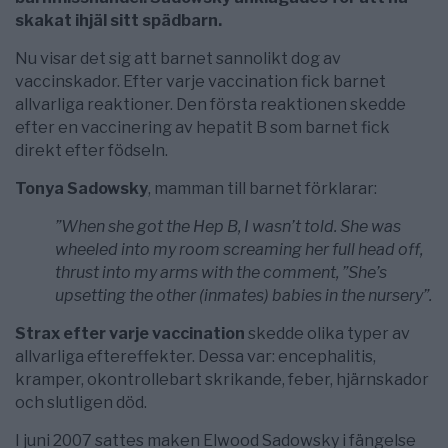
skakat ihjäl sitt spädbarn.
Nu visar det sig att barnet sannolikt dog av
vaccinskador. Efter varje vaccination fick barnet
allvarliga reaktioner. Den första reaktionen skedde
efter en vaccinering av hepatit B som barnet fick
direkt efter födseln.
Tonya Sadowsky
, mamman till barnet förklarar:
”When she got the Hep B, I wasn’t told. She was
wheeled into my room screaming her full head off,
thrust into my arms with the comment, ”She’s
upsetting the other (inmates) babies in the nursery”.
Strax efter varje vaccination
skedde olika typer av
allvarliga eftereffekter. Dessa var: encephalitis,
kramper, okontrollebart skrikande, feber, hjärnskador
och slutligen död.
I juni 2007 sattes maken Elwood Sadowsky i fängelse