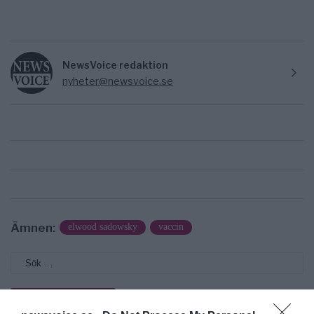
NewsVoice redaktion
nyheter@newsvoice.se
Ämnen:
elwood sadowsky
vaccin