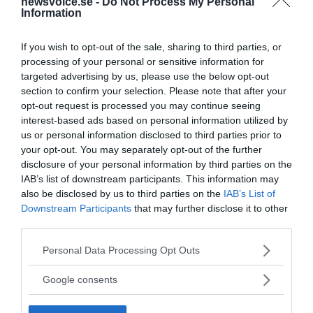
newsvoice.se -
Do Not Process My Personal
Information
Prenumerera på vårt nyhetsbrev
If you wish to opt-out of the sale, sharing to third parties, or
processing of your personal or sensitive information for
Få NewsVoice nyhets-mail
targeted advertising by us, please use the below opt-out
section to confirm your selection. Please note that after your
opt-out request is processed you may continue seeing
interest-based ads based on personal information utilized by
us or personal information disclosed to third parties prior to
your opt-out. You may separately opt-out of the further
disclosure of your personal information by third parties on the
IAB’s list of downstream participants. This information may
also be disclosed by us to third parties on the
IAB’s List of
Downstream Participants
that may further disclose it to other
ANNONSER
third parties.
Please note that this website/app uses one or more Google
Personal Data Processing Opt Outs
services and may gather and store information including but
not limited to your visit or usage behaviour. You may click to
Google consents
grant or deny consent to Google and its third-party tags to
use your data for below specified purposes in below Google