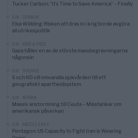
Tucker Carlson: ”It’s Time to Save America” – Finally
5/8
OPINION
Elsa Widding: Risken att dras in i krig borde avgöra
all utrikespolitik
5/8
KRIG & FRED
Gaza håller en av de största massbegravningarna
någonsin
5/8
SVERIGE
S och KD vill omvandla sjukvården till ett
geografiskt apartheidsystem
3/8
AFRIKA
Massiv anstormning till Ceuta – Misstankar om
amerikansk påverkan
2/8
MIDDLE EAST
Pentagon: US Capacity to Fight Iran is Wearing
Down