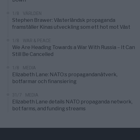
1/8
VÄRLDEN
Stephen Brawer: Västerländsk propaganda
framställer Kinas utveckling som ett hot mot Väst
1/8
WAR & PEACE
We Are Heading Towards a War With Russia – It Can
Still Be Cancelled
1/8
MEDIA
Elizabeth Lane: NATO:s propagandanätverk,
botfarmar och finansiering
31/7
MEDIA
Elizabeth Lane details NATO propaganda network,
bot farms, and funding streams