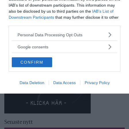
IAB’s list of downstream participants. This information may
also be disclosed by us to third parties on the
IAB’s List of
Downstream Participants
that may further disclose it to other
third parties.
Please note that this website/app uses one or more Google
Personal Data Processing Opt Outs
services and may gather and store information including but
not limited to your visit or usage behaviour. You may click to
Google consents
grant or deny consent to Google and its third-party tags to
use your data for below specified purposes in below Google
CONFIRM
consent section.
Data Deletion
Data Access
Privacy Policy
Senaste nytt