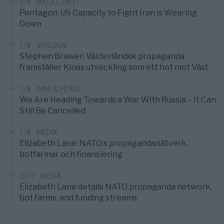
2/8
MIDDLE EAST
Pentagon: US Capacity to Fight Iran is Wearing
Down
1/8
VÄRLDEN
Stephen Brawer: Västerländsk propaganda
framställer Kinas utveckling som ett hot mot Väst
1/8
WAR & PEACE
We Are Heading Towards a War With Russia – It Can
Still Be Cancelled
1/8
MEDIA
Elizabeth Lane: NATO:s propagandanätverk,
botfarmar och finansiering
31/7
MEDIA
Elizabeth Lane details NATO propaganda network,
bot farms, and funding streams