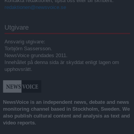
Kontakta redaktionen, tipsa oss eller bli skribent.
redaktionen@newsvoice.se
Utgivare
Ansvarig utgivare:
Torbjörn Sassersson.
NewsVoice grundades 2011.
Innehållet på denna sida är skyddat enligt lagen om
upphovsrätt.
NewsVoice is an independent news, debate and news
monitoring channel based in Stockholm, Sweden. We
also publish cultural content and analysis as text and
video reports.