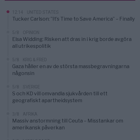
12:14
UNITED STATES
Tucker Carlson: ”It’s Time to Save America” – Finally
5/8
OPINION
Elsa Widding: Risken att dras in i krig borde avgöra
all utrikespolitik
5/8
KRIG & FRED
Gaza håller en av de största massbegravningarna
någonsin
5/8
SVERIGE
S och KD vill omvandla sjukvården till ett
geografiskt apartheidsystem
3/8
AFRIKA
Massiv anstormning till Ceuta – Misstankar om
amerikansk påverkan