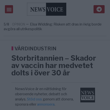
Massiv anstormning till Ceuta – Misstankar
3/8
AFRIKA
—
om amerikansk påverkan
Tucker Carlson: ”It’s Time to Save
12:14
UNITED STATES
—
America” – Finally
Elsa Widding: Risken att dras in i krig borde
5/8
OPINION
—
avgöra all utrikespolitik
Gaza håller en av de största
5/8
KRIG & FRED
—
massbegravningarna någonsin
S och KD vill omvandla sjukvården till ett
5/8
SVERIGE
—
geografiskt apartheidsystem
VÅRDINDUSTRIN
Massiv anstormning till Ceuta – Misstankar
3/8
AFRIKA
—
Storbritannien – Skador
om amerikansk påverkan
Tucker Carlson: ”It’s Time to Save
12:14
UNITED STATES
—
av vaccin har medvetet
America” – Finally
dolts i över 30 år
NewsVoice är en nättidning för
oberoende nyheter, debatt och
analys.
Stöd oss
genom att donera,
sponsra eller
annonsera
.