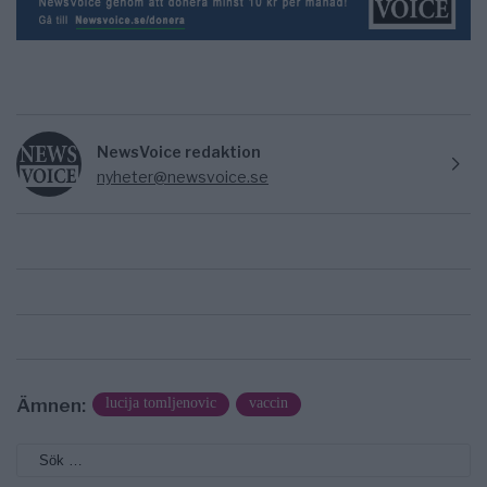
NewsVoice redaktion
nyheter@newsvoice.se
Ämnen:
lucija tomljenovic
vaccin