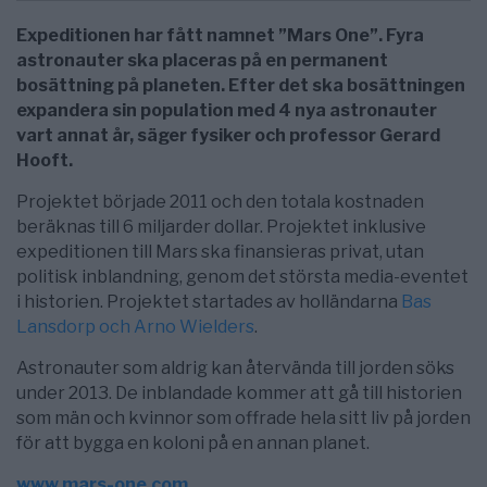
Expeditionen har fått namnet ”Mars One”. Fyra
astronauter ska placeras på en permanent
bosättning på planeten. Efter det ska bosättningen
expandera sin population med 4 nya astronauter
vart annat år, säger fysiker och professor Gerard
Hooft.
Projektet började 2011 och den totala kostnaden
beräknas till 6 miljarder dollar. Projektet inklusive
expeditionen till Mars ska finansieras privat, utan
politisk inblandning, genom det största media-eventet
i historien. Projektet startades av holländarna
Bas
Lansdorp och Arno Wielders
.
Astronauter som aldrig kan återvända till jorden söks
under 2013. De inblandade kommer att gå till historien
som män och kvinnor som offrade hela sitt liv på jorden
för att bygga en koloni på en annan planet.
www.mars-one.com