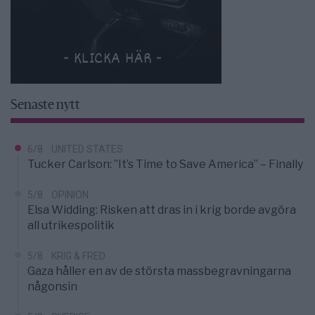
Senaste nytt
6/8
UNITED STATES
Tucker Carlson: ”It’s Time to Save America” – Finally
5/8
OPINION
Elsa Widding: Risken att dras in i krig borde avgöra
all utrikespolitik
5/8
KRIG & FRED
Gaza håller en av de största massbegravningarna
någonsin