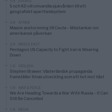
5/8
SVERIGE
S och KD vill omvandla sjukvården till ett
geografiskt apartheidsystem
3/8
AFRIKA
Massiv anstormning till Ceuta – Misstankar om
amerikansk påverkan
2/8
MIDDLE EAST
Pentagon: US Capacity to Fight Iran is Wearing
Down
1/8
VÄRLDEN
Stephen Brawer: Västerländsk propaganda
framställer Kinas utveckling som ett hot mot Väst
1/8
WAR & PEACE
We Are Heading Towards a War With Russia – It Can
Still Be Cancelled
1/8
MEDIA