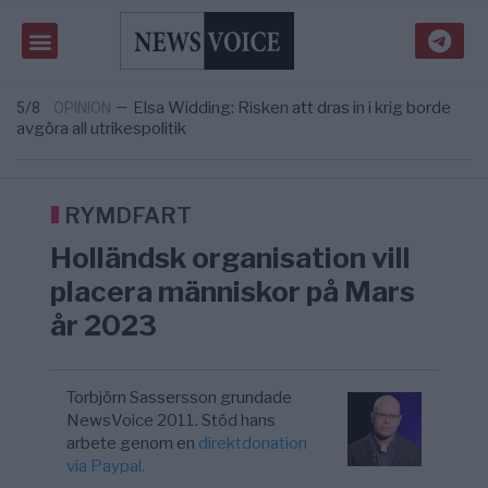
Massiv anstormning till Ceuta – Misstankar
3/8
AFRIKA
—
om amerikansk påverkan
Tucker Carlson: ”It’s Time to Save
6/8
UNITED STATES
—
America” – Finally
Elsa Widding: Risken att dras in i krig borde
5/8
OPINION
—
avgöra all utrikespolitik
Gaza håller en av de största
5/8
KRIG & FRED
—
massbegravningarna någonsin
S och KD vill omvandla sjukvården till ett
5/8
SVERIGE
—
geografiskt apartheidsystem
RYMDFART
Massiv anstormning till Ceuta – Misstankar
3/8
AFRIKA
—
Holländsk organisation vill
om amerikansk påverkan
Tucker Carlson: ”It’s Time to Save
6/8
UNITED STATES
—
placera människor på Mars
America” – Finally
år 2023
Torbjörn Sassersson grundade
NewsVoice 2011. Stöd hans
arbete genom en
direktdonation
via Paypal.