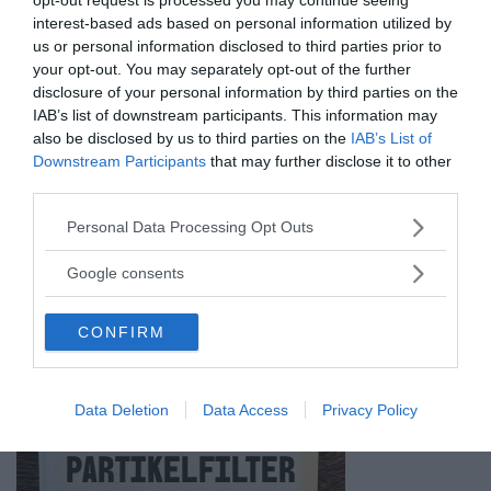
interest-based ads based on personal information utilized by
us or personal information disclosed to third parties prior to
your opt-out. You may separately opt-out of the further
ANNONSER
disclosure of your personal information by third parties on the
IAB’s list of downstream participants. This information may
also be disclosed by us to third parties on the
IAB’s List of
Downstream Participants
that may further disclose it to other
third parties.
Please note that this website/app uses one or more Google
Personal Data Processing Opt Outs
services and may gather and store information including but
not limited to your visit or usage behaviour. You may click to
Google consents
grant or deny consent to Google and its third-party tags to
use your data for below specified purposes in below Google
CONFIRM
consent section.
Data Deletion
Data Access
Privacy Policy