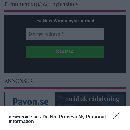
Prenumerera på vårt nyhetsbrev
Få NewsVoice nyhets-mail
ANNONSER
newsvoice.se -
Do Not Process My Personal
Information