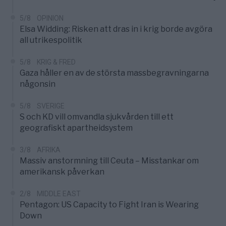
5/8
OPINION
Elsa Widding: Risken att dras in i krig borde avgöra
all utrikespolitik
5/8
KRIG & FRED
Gaza håller en av de största massbegravningarna
någonsin
5/8
SVERIGE
S och KD vill omvandla sjukvården till ett
geografiskt apartheidsystem
3/8
AFRIKA
Massiv anstormning till Ceuta – Misstankar om
amerikansk påverkan
2/8
MIDDLE EAST
Pentagon: US Capacity to Fight Iran is Wearing
Down