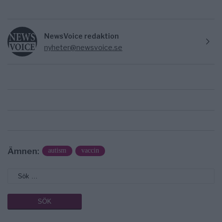
NewsVoice redaktion
nyheter@newsvoice.se
Ämnen:
autism
vaccin