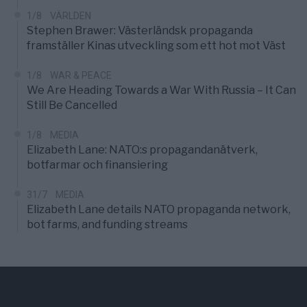
1/8
VÄRLDEN
Stephen Brawer: Västerländsk propaganda
framställer Kinas utveckling som ett hot mot Väst
1/8
WAR & PEACE
We Are Heading Towards a War With Russia – It Can
Still Be Cancelled
1/8
MEDIA
Elizabeth Lane: NATO:s propagandanätverk,
botfarmar och finansiering
31/7
MEDIA
Elizabeth Lane details NATO propaganda network,
bot farms, and funding streams