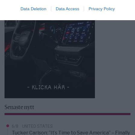
Data Deletion
Data Access
Privacy Policy
Senaste nytt
6/8
UNITED STATES
Tucker Carlson: ”It’s Time to Save America” – Finally