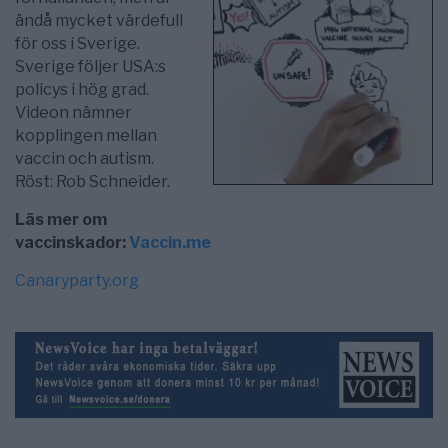
ändå mycket värdefull
för oss i Sverige.
Sverige följer USA:s
policys i hög grad.
Videon nämner
kopplingen mellan
vaccin och autism.
Röst: Rob Schneider.
Läs mer om
vaccinskador:
Vaccin.me
Canaryparty.org