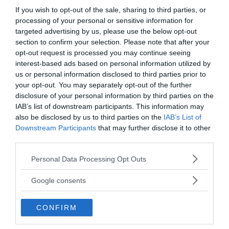
If you wish to opt-out of the sale, sharing to third parties, or
processing of your personal or sensitive information for
targeted advertising by us, please use the below opt-out
section to confirm your selection. Please note that after your
opt-out request is processed you may continue seeing
interest-based ads based on personal information utilized by
us or personal information disclosed to third parties prior to
your opt-out. You may separately opt-out of the further
disclosure of your personal information by third parties on the
IAB’s list of downstream participants. This information may
also be disclosed by us to third parties on the
IAB’s List of
Downstream Participants
that may further disclose it to other
third parties.
Please note that this website/app uses one or more Google
Personal Data Processing Opt Outs
services and may gather and store information including but
not limited to your visit or usage behaviour. You may click to
Google consents
grant or deny consent to Google and its third-party tags to
use your data for below specified purposes in below Google
CONFIRM
consent section.