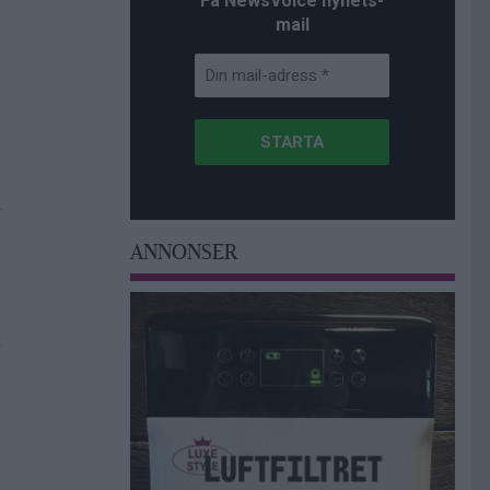
Få NewsVoice nyhets-
mail
ANNONSER