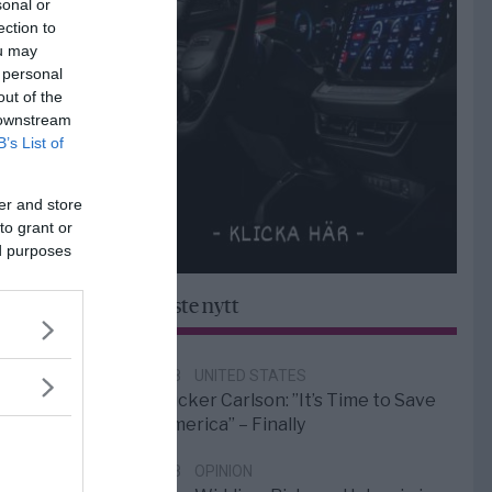
sonal or
ection to
ou may
 personal
out of the
 downstream
B’s List of
er and store
to grant or
ed purposes
Senaste nytt
6/8
UNITED STATES
Tucker Carlson: ”It’s Time to Save
America” – Finally
5/8
OPINION