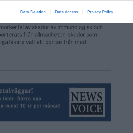
tt verket ansåg att massvaccinationen av
t i hand. Svininfluensan var inte mer skadlig
Data Deletion
Data Access
Privacy Policy
 och minst 200 personer fick av vaccinet
t mörkertal av skador av immunologisk och
porterats från allmänheten, skador som
ga läkare valt att bortse från med