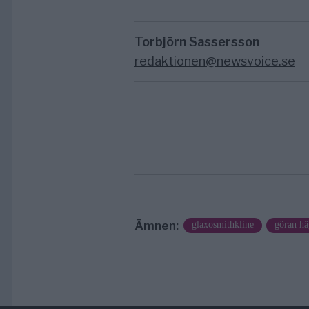
Torbjörn Sassersson
redaktionen@newsvoice.se
Ämnen:
glaxosmithkline
göran hä