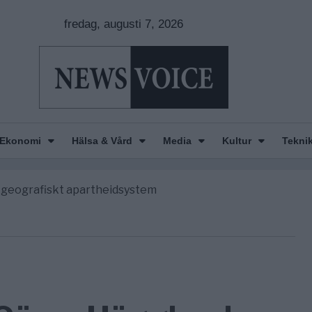
fredag, augusti 7, 2026
nkar om amerikansk påverkan
America” – Finally
Ekonomi
Hälsa & Vård
Media
Kultur
Tekni
de avgöra all utrikespolitik
gravningarna någonsin
tt geografiskt apartheidsystem
nkar om amerikansk påverkan
America” – Finally