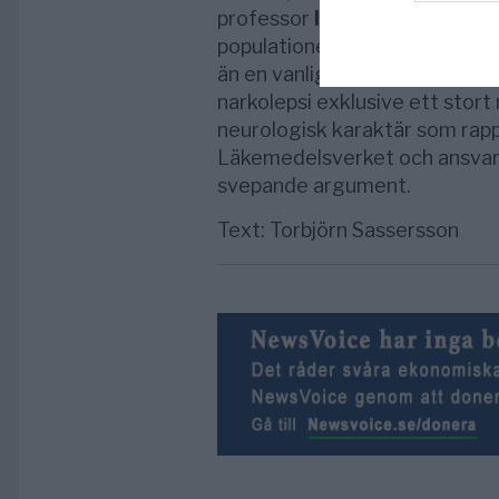
professor
Ingemar Persson
a
populationen var bra trots faci
än en vanlig säsongsinfluensa
narkolepsi exklusive ett stor
neurologisk karaktär som rap
Läkemedelsverket och ansvari
svepande argument.
Text: Torbjörn Sassersson