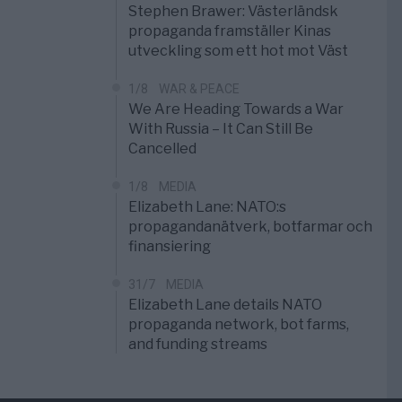
Stephen Brawer: Västerländsk
propaganda framställer Kinas
utveckling som ett hot mot Väst
1/8
WAR & PEACE
We Are Heading Towards a War
With Russia – It Can Still Be
Cancelled
1/8
MEDIA
Elizabeth Lane: NATO:s
propagandanätverk, botfarmar och
finansiering
31/7
MEDIA
Elizabeth Lane details NATO
propaganda network, bot farms,
and funding streams