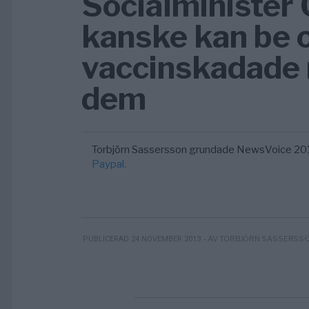
Socialminister
kanske kan be o
vaccinskadade m
dem
Torbjörn Sassersson grundade NewsVoice 20
Paypal.
- AV TORBJÖRN SASSERSS
PUBLICERAD 24 NOVEMBER 2013