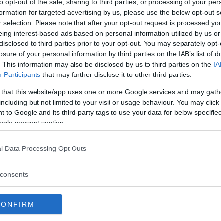
to opt-out of the sale, sharing to third parties, or processing of your per
formation for targeted advertising by us, please use the below opt-out s
r selection. Please note that after your opt-out request is processed y
”, säger han.
eing interest-based ads based on personal information utilized by us or
disclosed to third parties prior to your opt-out. You may separately opt-
losure of your personal information by third parties on the IAB’s list of
. This information may also be disclosed by us to third parties on the
IA
Participants
that may further disclose it to other third parties.
 vaccinskadad i England
 that this website/app uses one or more Google services and may gath
okater med att varje narkolepsiskadad ska
including but not limited to your visit or usage behaviour. You may click 
 to Google and its third-party tags to use your data for below specifi
inst 10 miljoner kronor per person
i en
ogle consent section.
ne
. Hela 55 000 personer fick narkolepsi i
l Data Processing Opt Outs
änniskoliv värt 50 000 kr eller kanske
 Socialminister som inte har någon lust
consents
isstänkta vaccinationsskador för sent.
n presskonferens om Pandemrix och
CONFIRM
a myndighetens talesman