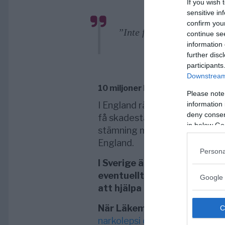
If you wish 
sensitive in
confirm you
”Inte för närvarande, nej
continue se
information 
further disc
participants
Downstream 
10 miljoner kr i skadestånd per
Please note
I England räknar en grupp adv
information 
deny consent
få skadestånd motsvarande
m
in below Go
stämning mot
GlaxoSmithKli
England.
Persona
I Sverige är ett saboterat m
eventuellt en ursäkt från en
Google 
att hjälpa de som anmälde m
När Läkemedelsverket
höll
e
narkolepsi den 26 mars 2013
s