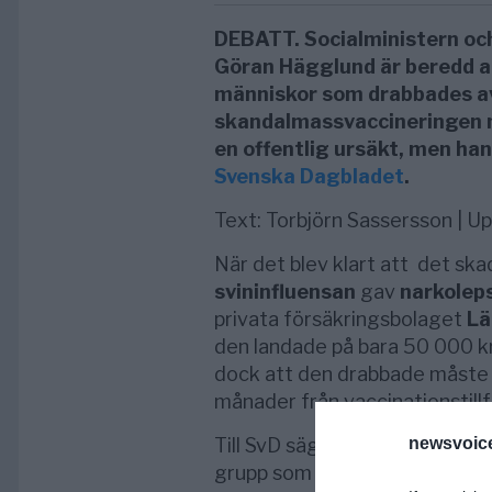
DEBATT. Socialministern oc
Göran Hägglund är beredd a
människor som drabbades av
skandalmassvaccineringen m
en offentlig ursäkt, men han
Svenska Dagbladet
.
Text: Torbjörn Sassersson | U
När det blev klart att det ska
svininfluensan
gav
narkoleps
privata försäkringsbolaget
Lä
den landade på bara 50 000 kr
dock att den drabbade måste
månader från vaccinationstillfä
Till SvD säger
Göran Hägglu
newsvoice
grupp som inte får någon ersä