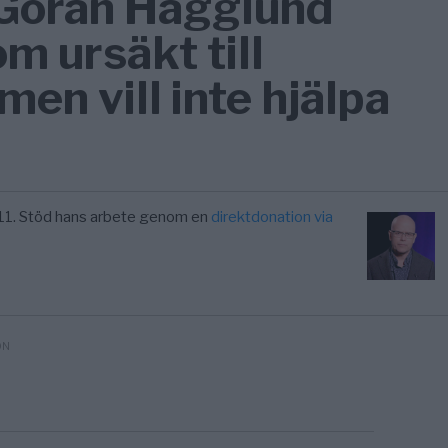
 Göran Hägglund
m ursäkt till
en vill inte hjälpa
11. Stöd hans arbete genom en
direktdonation via
ON