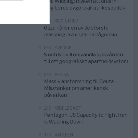
Elsa Widding: Risken att dras in i
krig borde avgöra all utrikespolitik
5/8
KRIG & FRED
Gaza håller en av de största
massbegravningarna någonsin
5/8
SVERIGE
S och KD vill omvandla sjukvården
till ett geografiskt apartheidsystem
3/8
AFRIKA
Massiv anstormning till Ceuta –
Misstankar om amerikansk
påverkan
2/8
MIDDLE EAST
Pentagon: US Capacity to Fight Iran
is Wearing Down
1/8
VÄRLDEN