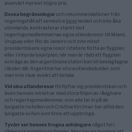
avsevärt mycket högre pris.
Dessa begränsningar
och rekommendationer från
regeringshåll att semestra
inom
landet och inte åka
utomlands, kontrasterar starkt mot
regeringsmedlemmarnas egna utlandsresor till Miami,
Uruguay eller Rio de Janeiro och inte minst
presidentskans egna resor i statens flotta av flygplan
eller i inhyrda lyxjetplan, när man är rädd att flygplan
som ägs av den argentinska staten kan bli beslagtagna
i länder där Argentina har stora utlandsskulder, som
man inte visar avsikt att betala.
Vid sina utlandsresor
förflyttar sig presidentskan och
även hennes ministrar med stora följen av rådgivare
och regeringsmedlemmar, som alla tar in på de
lyxigaste hotellen och Cristina Kirchner har alltid den
lyxigaste sviten som finns att uppbringa.
Tyvärr ser hennes trogna anhängare
något fel i
sådana skandalösa skillnader. Man har en tendens att