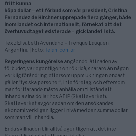
fritt kunna
köpa dollar – ett förbud som vår president, Cristina
Fernandez de Kirchner upprepade flera gånger, både
inom landet och internationellt, förnekat att det
överhuvudtaget existerade – gick landet i stå.
Text: Elisabeth Avendaño – Trenque Lauquen,
Argentina | Foto:
Telam.com.ar
Regeringens kungörelse
angående lättnaden av
förbudet, var egentligen en rökridå, snarare än någon
verklig förändring, eftersom uppmjukningen endast
gäller “fysiska personer”, inte företag, och eftersom
man fortfarande måste anhålla om tillstånd att
inhandla sina dollar hos AFIP (Skatteverket).
Skatteverket avgör sedan om den ansökandes
ekonomi verkligen ligger i nivå med den summa dollar
som man vill inhandla.
Enda skillnaden blir alltså egentligen att det inte
längre blir olagligt att spara i dollar.