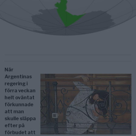
När
Argentinas
regering i
förra veckan
helt oväntat
förkunnade
att man
skulle släppa
efter på
förbudet att