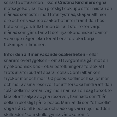
senaste uttalanden, liksom
Cristina Kirchners
egna
motsägelser, när hon plötsligt dök upp efter nästan en
månads semester med total tystnad, skapar allt mer
oro och en växande osäkerhet inför framtiden hos
befolkningen. Inflationen blir allt större för varje
månad som går, utan att det nya ekonomiska teamet
visar upp någon plan för att ens försöka börja
bekämpa inflationen.
Inför den alltmer växande osäkerheten
– eller
snarare övertygelsen – om att Argentina går mot en
ny ekonomisk kris – ökar befolkningens försök att
trots alla förbud att spara i dollar. Centralbanken
trycker mer och mer 100 pesos-sedlar och säljer mer
och mer av sina reserver för att försöka hindra att den
“blå” dollarn skenar iväg, men när man en dag försökte
låta bli att sälja av egna reserver, hamnade den “blå”
dollarn plötsligt på 13 pesos. Man lät då den “officiella”
stiga från 6 till 8 pesos och sade sig vara nöjd med den
skillnaden “som skulle gynna vår ekonomi”.