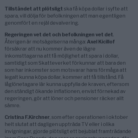
Tillståndet att plötsligt
ska få köpa dollar i syfte att
spara, vill dölja för befolkningen att man egentligen
genomfört en rejäl devalvering.
Regeringen vet det och befolkningen vet det
.
Återigen är motsägelserna många:
Axel Kicillof
försäkrar att nu kommer även de lägre
inkomsttagarna att få möjlighet att spara i dollar,
samtidigt som Skatteverket förkunnar att bara den
som har inkomster som motsvarar hans förmåga att
legalt kunna köpa dollar, kommer att få tillstånd. Få
låglönetagare lär kunna uppfylla de kraven, eftersom
den ständigt ökande inflationen, envist förnekad av
regeringen, gör att löner och pensioner räcker allt
sämre.
Cristina F.Kirchner
, som efter operationen i oktober
helt slutat att dagligen uppträda TV eller i olika
invigningar, gjorde plötsligt ett bejublat framträdande