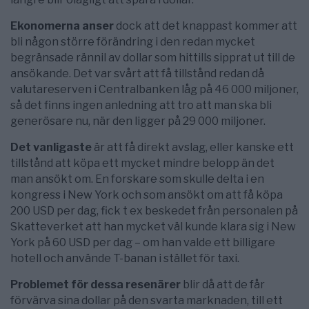
Ekonomerna anser
dock att det knappast kommer att
bli någon större förändring i den redan mycket
begränsade rännil av dollar som hittills sipprat ut till de
ansökande. Det var svårt att få tillstånd redan då
valutareserven i Centralbanken låg på 46 000 miljoner,
så det finns ingen anledning att tro att man ska bli
generösare nu, när den ligger på 29 000 miljoner.
Det vanligaste
är att få direkt avslag, eller kanske ett
tillstånd att köpa ett mycket mindre belopp än det
man ansökt om. En forskare som skulle delta i en
kongress i New York och som ansökt om att få köpa
200 USD per dag, fick t ex beskedet från personalen på
Skatteverket att han mycket väl kunde klara sig i New
York på 60 USD per dag – om han valde ett billigare
hotell och använde T-banan i stället för taxi.
Problemet för dessa resenärer
blir då att de får
förvärva sina dollar på den svarta marknaden, till ett