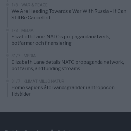
1/8
WAR & PEACE
We Are Heading Towards a War With Russia – It Can
Still Be Cancelled
1/8
MEDIA
Elizabeth Lane: NATO:s propagandanätverk,
botfarmar och finansiering
31/7
MEDIA
Elizabeth Lane details NATO propaganda network,
bot farms, and funding streams
31/7
KLIMAT MILJÖ NATUR
Homo sapiens återvändsgränder i antropocen
tidsålder