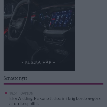
Senaste nytt
18:51
OPINION
Elsa Widding: Risken att dras in i krig borde avgöra
all utrikespolitik