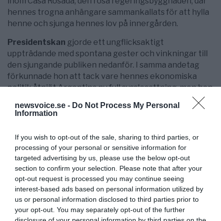
inom Casa Rosada, den rosa regeringsbyggnaden, där
hennes trogna anhängare sammankallats för att hylla
henne och sjunga hennes lov på innergården.
Presidentskan
gjorde ett ungflicksaktigt
uppträdande med spontana gester och vinkningar till
den sjungande publiken nedanför. I samma andetag
förkunnade hon att tack vare hennes ekonomiska
politik åtnjöt Argentina nu full sysslesattning, men hon
passade samtidigt på att kungöra att den miljon unga
newsvoice.se -
Do Not Process My Personal
som varken arbetar eller studerar, nu skulle få ett
Information
månatligt stöd på 600 pesos ( igår ungefär 600 SKR) for
att kunna börja studera. (“Inget tal om att arbeta, bara
If you wish to opt-out of the sale, sharing to third parties, or
fler anhängare….”, kommenterade en
processing of your personal or sensitive information for
oppositionsledare, som föredrar att vara anonym)
targeted advertising by us, please use the below opt-out
section to confirm your selection. Please note that after your
Regeringen samlade
omedelbart 40 företagare och
opt-out request is processed you may continue seeing
ägare till köpcentra och stormarknader och förbjöd
interest-based ads based on personal information utilized by
dem strängeligen att höja några priser, trots att några
us or personal information disclosed to third parties prior to
av dem vågade påpeka att prislistorna från deras
your opt-out. You may separately opt-out of the further
leverantörer redan kommit in med ökningar på 15-17
disclosure of your personal information by third parties on the