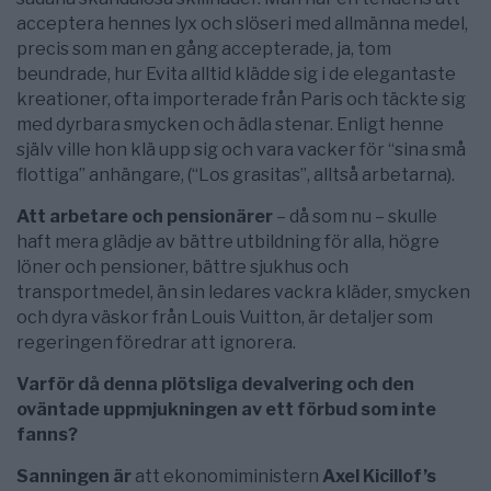
acceptera hennes lyx och slöseri med allmänna medel,
precis som man en gång accepterade, ja, tom
beundrade, hur Evita alltid klädde sig i de elegantaste
kreationer, ofta importerade från Paris och täckte sig
med dyrbara smycken och ädla stenar. Enligt henne
själv ville hon klä upp sig och vara vacker för “sina små
flottiga” anhängare, (“Los grasitas”, alltså arbetarna).
Att arbetare och pensionärer
– då som nu – skulle
haft mera glädje av bättre utbildning för alla, högre
löner och pensioner, bättre sjukhus och
transportmedel, än sin ledares vackra kläder, smycken
och dyra väskor från Louis Vuitton, är detaljer som
regeringen föredrar att ignorera.
Varför då denna plötsliga devalvering och den
oväntade uppmjukningen av ett förbud som inte
fanns?
Sanningen är
att ekonomiministern
Axel Kicillof’s