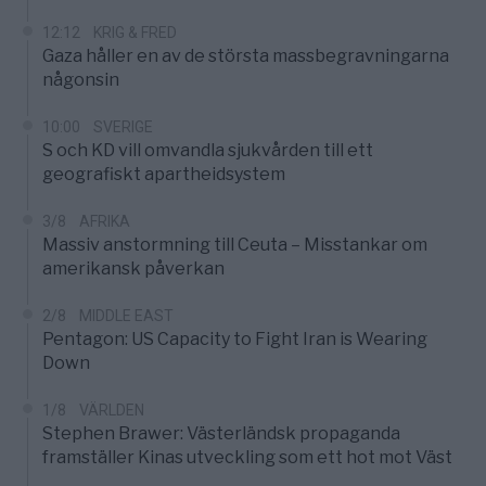
12:12
KRIG & FRED
Gaza håller en av de största massbegravningarna
någonsin
10:00
SVERIGE
S och KD vill omvandla sjukvården till ett
geografiskt apartheidsystem
3/8
AFRIKA
Massiv anstormning till Ceuta – Misstankar om
amerikansk påverkan
2/8
MIDDLE EAST
Pentagon: US Capacity to Fight Iran is Wearing
Down
1/8
VÄRLDEN
Stephen Brawer: Västerländsk propaganda
framställer Kinas utveckling som ett hot mot Väst