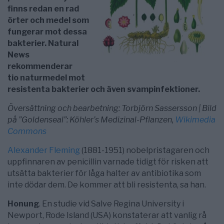
finns redan en rad
örter och medel som
fungerar mot dessa
bakterier. Natural
News
rekommenderar
tio naturmedel mot
resistenta bakterier och även svampinfektioner.
Översättning och bearbetning: Torbjörn Sassersson | Bild
på ”Goldenseal”: Köhler’s Medizinal-Pflanzen,
Wikimedia
Commons
Alexander Fleming
(1881-1951) nobelpristagaren och
uppfinnaren av penicillin varnade tidigt för risken att
utsätta bakterier för låga halter av antibiotika som
inte dödar dem. De kommer att bli resistenta, sa han.
Honung
. En studie vid Salve Regina University i
Newport, Rode Island (USA) konstaterar att vanlig rå