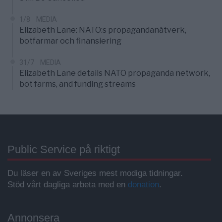
1/8
MEDIA
Elizabeth Lane: NATO:s propagandanätverk,
botfarmar och finansiering
31/7
MEDIA
Elizabeth Lane details NATO propaganda network,
bot farms, and funding streams
Public Service på riktigt
Du läser en av Sveriges mest modiga tidningar.
Stöd vårt dagliga arbeta med en
donation
.
Annonsera