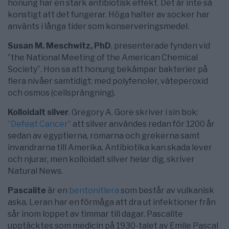
honung har en stark antibiotisk effekt. Det är inte så
konstigt att det fungerar. Höga halter av socker har
använts i långa tider som konserveringsmedel.
Susan M. Meschwitz, PhD
, presenterade fynden vid
”the National Meeting of the American Chemical
Society”. Hon sa att honung bekämpar bakterier på
flera nivåer samtidigt: med polyfenoler, väteperoxid
och osmos (cellsprängning).
Kolloidalt silver
. Gregory A. Gore skriver i sin bok:
”Defeat Cancer”
att silver användes redan för 1200 år
sedan av egyptierna, romarna och grekerna samt
invandrarna till Amerika. Antibiotika kan skada lever
och njurar, men kolloidalt silver helar dig, skriver
Natural News.
Pascalite
är en
bentonitlera
som består av vulkanisk
aska. Leran har en förmåga att dra ut infektioner från
sår inom loppet av timmar till dagar. Pascalite
upptäcktes som medicin på 1930-talet av Emile Pascal