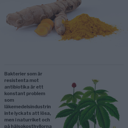
Bakterier som är
resistenta mot
antibiotika är ett
konstant problem
som
läkemedelsindustrin
inte lyckats att lösa,
men i naturriket och
på hälsokosthyllorna