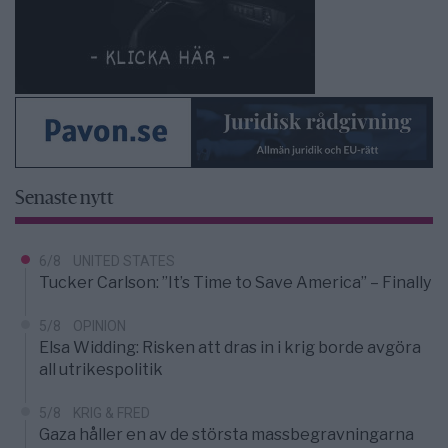
Senaste nytt
6/8
UNITED STATES
Tucker Carlson: ”It’s Time to Save America” – Finally
5/8
OPINION
Elsa Widding: Risken att dras in i krig borde avgöra
all utrikespolitik
5/8
KRIG & FRED
Gaza håller en av de största massbegravningarna