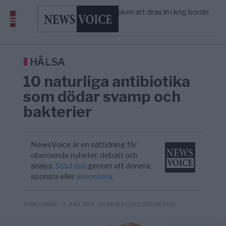
America” – Finally
Elsa Widding: Risken att dras in i krig borde
5/8
OPINION
—
avgöra all utrikespolitik
Gaza håller en av de största
5/8
KRIG & FRED
—
massbegravningarna någonsin
S och KD vill omvandla sjukvården till ett
5/8
SVERIGE
—
geografiskt apartheidsystem
HÄLSA
Massiv anstormning till Ceuta – Misstankar
3/8
AFRIKA
—
10 naturliga antibiotika
om amerikansk påverkan
Tucker Carlson: ”It’s Time to Save
6/8
UNITED STATES
—
som dödar svamp och
America” – Finally
bakterier
NewsVoice är en nättidning för
oberoende nyheter, debatt och
analys.
Stöd oss
genom att donera,
sponsra eller
annonsera
.
- AV NEWSVOICE REDAKTION
PUBLICERAD 17 JUNI 2014