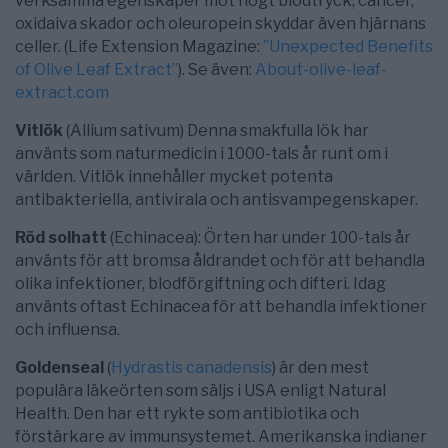
verksamma egenskaper mot högt blodtryck, cancer,
oxidaiva skador och oleuropein skyddar även hjärnans
celler. (Life Extension Magazine:
”Unexpected Benefits
of Olive Leaf Extract”
). Se även:
About-olive-leaf-
extract.com
Vitlök
(Allium sativum) Denna smakfulla lök har
använts som naturmedicin i 1000-tals år runt om i
världen. Vitlök innehåller mycket potenta
antibakteriella, antivirala och antisvampegenskaper.
Röd solhatt
(Echinacea): Örten har under 100-tals år
använts för att bromsa åldrandet och för att behandla
olika infektioner, blodförgiftning och difteri. Idag
använts oftast Echinacea för att behandla infektioner
och influensa.
Goldenseal
(
Hydrastis canadensis
) är den mest
populära läkeörten som säljs i USA enligt Natural
Health. Den har ett rykte som antibiotika och
förstärkare av immunsystemet. Amerikanska indianer