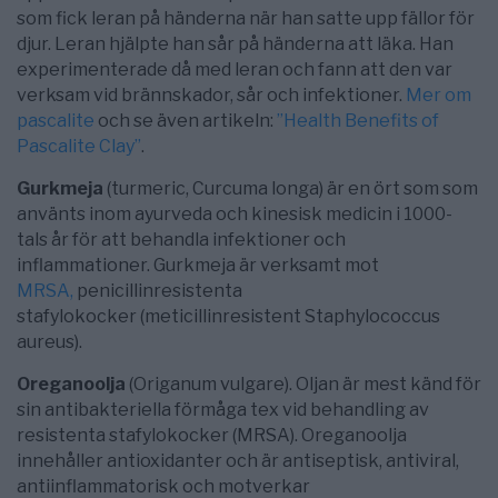
som fick leran på händerna när han satte upp fällor för
djur. Leran hjälpte han sår på händerna att läka. Han
experimenterade då med leran och fann att den var
verksam vid brännskador, sår och infektioner.
Mer om
pascalite
och se även artikeln:
”Health Benefits of
Pascalite Clay”
.
Gurkmeja
(turmeric, Curcuma longa) är en ört som som
använts inom ayurveda och kinesisk medicin i 1000-
tals år för att behandla infektioner och
inflammationer. Gurkmeja är verksamt mot
MRSA,
penicillinresistenta
stafylokocker (meticillinresistent Staphylococcus
aureus).
Oreganoolja
(Origanum vulgare). Oljan är mest känd för
sin antibakteriella förmåga tex vid behandling av
resistenta stafylokocker (MRSA). Oreganoolja
innehåller antioxidanter och är antiseptisk, antiviral,
antiinflammatorisk och motverkar