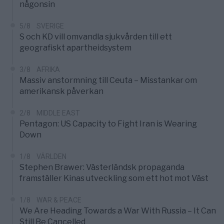
någonsin
5/8
SVERIGE
S och KD vill omvandla sjukvården till ett
geografiskt apartheidsystem
3/8
AFRIKA
Massiv anstormning till Ceuta – Misstankar om
amerikansk påverkan
2/8
MIDDLE EAST
Pentagon: US Capacity to Fight Iran is Wearing
Down
1/8
VÄRLDEN
Stephen Brawer: Västerländsk propaganda
framställer Kinas utveckling som ett hot mot Väst
1/8
WAR & PEACE
We Are Heading Towards a War With Russia – It Can
Still Be Cancelled