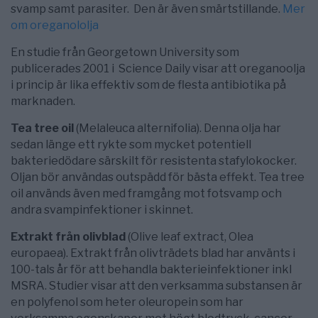
svamp samt parasiter. Den är även smärtstillande.
Mer
om oreganololja
En studie från Georgetown University som
publicerades 2001 i Science Daily visar att oreganoolja
i princip är lika effektiv som de flesta antibiotika på
marknaden.
Tea tree oil
(Melaleuca alternifolia). Denna olja har
sedan länge ett rykte som mycket potentiell
bakteriedödare särskilt för resistenta stafylokocker.
Oljan bör användas outspädd för bästa effekt. Tea tree
oil används även med framgång mot fotsvamp och
andra svampinfektioner i skinnet.
Extrakt från olivblad
(Olive leaf extract, Olea
europaea). Extrakt från olivträdets blad har använts i
100-tals år för att behandla bakterieinfektioner inkl
MSRA. Studier visar att den verksamma substansen är
en polyfenol som heter oleuropein som har