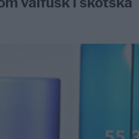
om valfusk i skotska