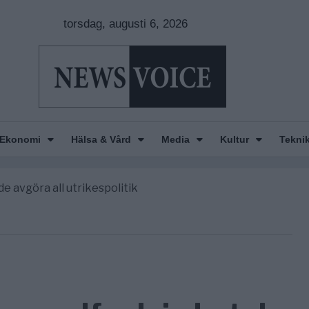
torsdag, augusti 6, 2026
Ekonomi
Hälsa & Vård
Media
Kultur
Tekni
nkar om amerikansk påverkan
e America” – Finally
de avgöra all utrikespolitik
gravningarna någonsin
tt geografiskt apartheidsystem
nkar om amerikansk påverkan
e America” – Finally