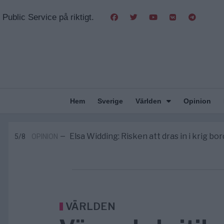
Public Service på riktigt.
Hem
Sverige
Världen
Opinion
Massiv anstormning till Ceuta – Missta
3/8
AFRIKA
—
Tucker Carlson: ”It’s Time to Sav
12:14
UNITED STATES
—
Elsa Widding: Risken att dras in i krig bor
5/8
OPINION
—
Gaza håller en av de största massbe
5/8
KRIG & FRED
—
S och KD vill omvandla sjukvården till e
5/8
SVERIGE
—
Massiv anstormning till Ceuta – Missta
3/8
AFRIKA
—
Tucker Carlson: ”It’s Time to Sav
12:14
UNITED STATES
—
VÄRLDEN