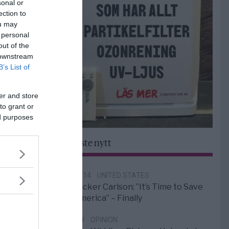
sonal or
ection to
ou may
 personal
out of the
 downstream
B’s List of
er and store
to grant or
ed purposes
Senaste nytt
12:14
UNITED STATES
Tucker Carlson: ”It’s Time to Save
America” – Finally
5/8
OPINION