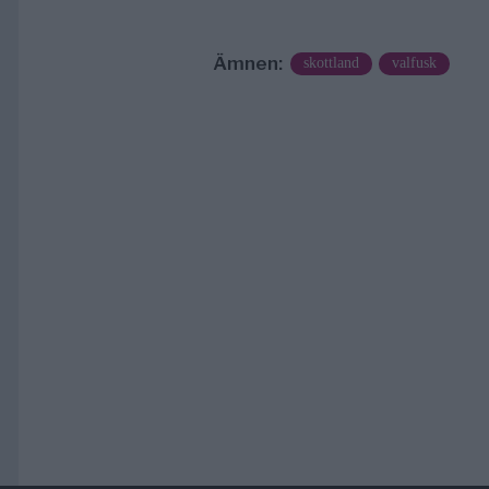
Ämnen:
skottland
valfusk