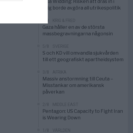
Elsa Widding: Risken att dras in i
krig borde avgöra all utrikespolitik
5/8
KRIG & FRED
Gaza håller en av de största
massbegravningarna någonsin
5/8
SVERIGE
S och KD vill omvandla sjukvården
till ett geografiskt apartheidsystem
3/8
AFRIKA
Massiv anstormning till Ceuta –
Misstankar om amerikansk
påverkan
2/8
MIDDLE EAST
Pentagon: US Capacity to Fight Iran
is Wearing Down
1/8
VÄRLDEN