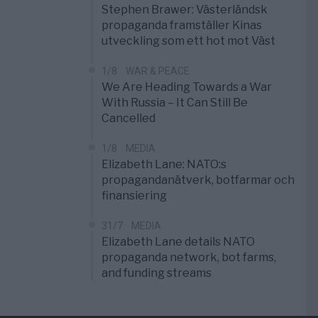
Stephen Brawer: Västerländsk
propaganda framställer Kinas
utveckling som ett hot mot Väst
1/8
WAR & PEACE
We Are Heading Towards a War
With Russia – It Can Still Be
Cancelled
1/8
MEDIA
Elizabeth Lane: NATO:s
propagandanätverk, botfarmar och
finansiering
31/7
MEDIA
Elizabeth Lane details NATO
propaganda network, bot farms,
and funding streams