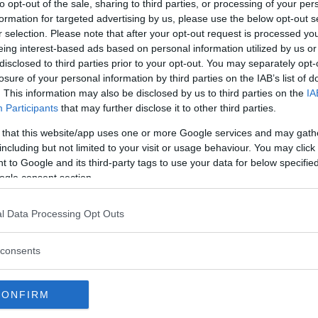
to opt-out of the sale, sharing to third parties, or processing of your per
formation for targeted advertising by us, please use the below opt-out s
land kritiserar nu valmyndigheten för
r selection. Please note that after your opt-out request is processed y
mröstningen om Skottlands
eing interest-based ads based on personal information utilized by us or
an.
disclosed to third parties prior to your opt-out. You may separately opt-
losure of your personal information by third parties on the IAB’s list of
ga som 150 000 människor begärt en
. This information may also be disclosed by us to third parties on the
IA
t måste granskas, skriver The Guardian.
Participants
that may further disclose it to other third parties.
rån vallokaler utgör grund för misstankar om
 that this website/app uses one or more Google services and may gath
including but not limited to your visit or usage behaviour. You may click 
handhavanden med röster, bland annat att ja-
 to Google and its third-party tags to use your data for below specifi
ogle consent section.
l Data Processing Opt Outs
consents
 officer in the Scottish referendum, said she
were conducted properly. Photo: Jeff J
ixelated to protect copyright]
CONFIRM