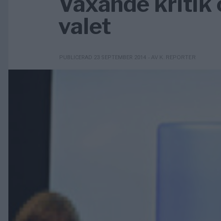
Växande kritik 
valet
- AV K. REPORTER
PUBLICERAD 23 SEPTEMBER 2014