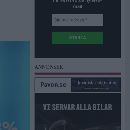
Få NewsVoice nyhets-
mail
ANNONSER