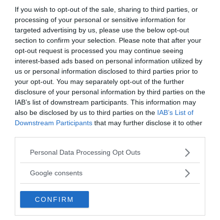
If you wish to opt-out of the sale, sharing to third parties, or
processing of your personal or sensitive information for
targeted advertising by us, please use the below opt-out
section to confirm your selection. Please note that after your
opt-out request is processed you may continue seeing
interest-based ads based on personal information utilized by
us or personal information disclosed to third parties prior to
your opt-out. You may separately opt-out of the further
disclosure of your personal information by third parties on the
IAB’s list of downstream participants. This information may
also be disclosed by us to third parties on the
IAB’s List of
Downstream Participants
that may further disclose it to other
third parties.
Please note that this website/app uses one or more Google
Personal Data Processing Opt Outs
services and may gather and store information including but
not limited to your visit or usage behaviour. You may click to
Google consents
grant or deny consent to Google and its third-party tags to
use your data for below specified purposes in below Google
CONFIRM
consent section.