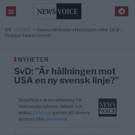
What is P2B lending — and how does it
9/8
ECONOMY
—
differ from P2P?
Daniel Permingers klockrena medicin för
23:16
OPINION
—
Sverige
Sanna Hill lämnar ytterhögern efter 18 år –
9/8
SVERIGE
—
Överger tanken om ett ...
Belarusian scientists identify
9/8
TECHNOLOGY
—
microorganism that could help break down pla ...
Tucker Carlson: ”Det är dags att rädda Amerika”
9/8
USA
—
What is P2B lending — and how does it
9/8
ECONOMY
NYHETER
—
differ from P2P?
SvD: ”Är hållningen mot
Daniel Permingers klockrena medicin för
23:16
OPINION
—
Sverige
USA en ny svensk linje?”
NewsVoice är en nättidning för
oberoende nyheter, debatt och
analys.
Stöd oss
genom att donera,
sponsra eller
annonsera
.