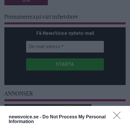
Prenumerera på vårt nyhetsbrev
Få NewsVoice nyhets-mail
ANNONSER
newsvoice.se -
Do Not Process My Personal
Information