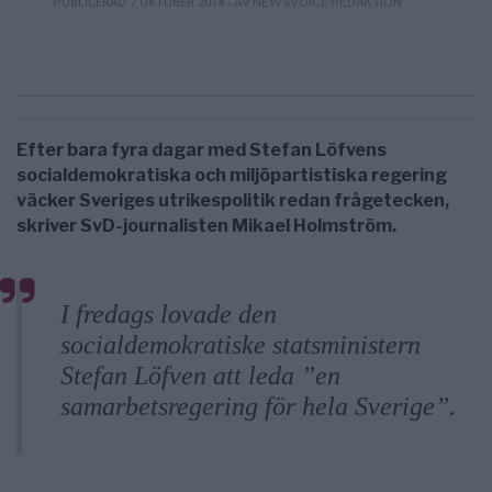
- AV NEWSVOICE REDAKTION
PUBLICERAD 7 OKTOBER 2014
Efter bara fyra dagar med Stefan Löfvens
socialdemokratiska och miljöpartistiska regering
väcker Sveriges utrikespolitik redan frågetecken,
skriver SvD-journalisten Mikael Holmström.
I fredags lovade den
socialdemokratiske statsministern
Stefan Löfven att leda ”en
samarbetsregering för hela Sverige”.