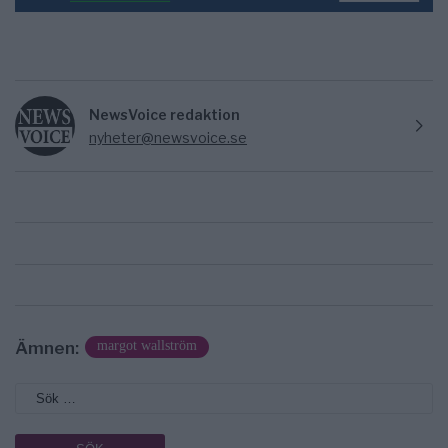
NewsVoice redaktion
nyheter@newsvoice.se
Ämnen:
margot wallström