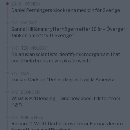
23:16
OPINION
Daniel Permingers klockrena medicin för Sverige
9/8
SVERIGE
Sanna Hill lämnar ytterhögern efter 18 år – Överger
tanken om ett ”vitt Sverige”
9/8
TECHNOLOGY
Belarusian scientists identify microorganism that
could help break down plastic waste
9/8
USA
Tucker Carlson: ”Det är dags att rädda Amerika”
9/8
ECONOMY
What is P2B lending — and how does it differ from
P2P?
8/8
KRIG & FRED
Richard D. Wolff: Därför provocerar Europas ledare