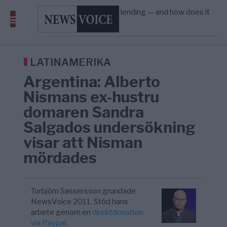
Amerika”
What is P2B lending — and how does it
09:12
ECONOMY
—
differ from P2P?
Richard D. Wolff: Därför provocerar
8/8
KRIG & FRED
—
Europas ledare fram ett krig med Rys ...
Sanna Hill lämnar ytterhögern efter 18 år –
10:51
SVERIGE
—
Överger tanken om ett ...
LATINAMERIKA
Argentina: Alberto
Nismans ex-hustru
domaren Sandra
Salgados undersökning
visar att Nisman
mördades
Torbjörn Sassersson grundade
NewsVoice 2011. Stöd hans
arbete genom en
direktdonation
via Paypal.