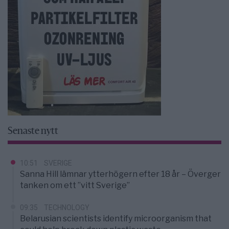
Senaste nytt
10:51
SVERIGE
Sanna Hill lämnar ytterhögern efter 18 år – Överger
tanken om ett ”vitt Sverige”
09:35
TECHNOLOGY
Belarusian scientists identify microorganism that