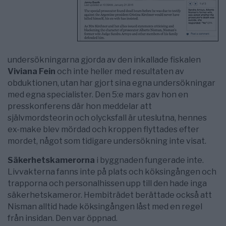
undersökningarna gjorda av den inkallade fiskalen
Viviana Fein
och inte heller med resultaten av
obduktionen, utan har gjort sina egna undersökningar
med egna specialister. Den 5:e mars gav hon en
presskonferens där hon meddelar att
självmordsteorin och olycksfall är uteslutna, hennes
ex-make blev mördad och kroppen flyttades efter
mordet, något som tidigare undersökning inte visat.
Säkerhetskamerorna
i byggnaden fungerade inte.
Livvakterna fanns inte på plats och köksingången och
trapporna och personalhissen upp till den hade inga
säkerhetskameror. Hembiträdet berättade också att
Nisman alltid hade köksingången låst med en regel
från insidan. Den var öppnad.