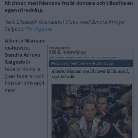
Kirchner, men Nismans fru är domare och tillsatte en
egen utredning.
Text: Elisabeth Avendaño | Video med Sandra Arroyo
Salgado:
TN Urgente
Alberto Nismans
ex-hustru,
Sandra Arroyo
Salgado
är
federal domare
(juez federal) och
hon var inte nöjd
med