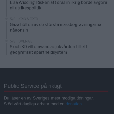
Elsa Widding: Risken att dras in i krig borde avgöra
all utrikespolitik
5/8
KRIG & FRED
Gaza höll en av de största massbegravningarna
någonsin
5/8
SVERIGE
S och KD vill omvandla sjukvården till ett
geografiskt apartheidsystem
Public Service på riktigt
Du läser en av Sveriges mest modiga tidningar.
Stöd vårt dagliga arbeta med en
donation
.