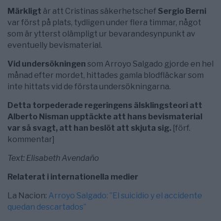
Märkligt
är att Cristinas säkerhetschef
Sergio Berni
var först på plats, tydligen under flera timmar, något
som är ytterst olämpligt ur bevarandesynpunkt av
eventuelly bevismaterial.
Vid undersökningen
som Arroyo Salgado gjorde en hel
månad efter mordet, hittades gamla blodfläckar som
inte hittats vid de första undersökningarna.
Detta torpederade regeringens älsklingsteori att
Alberto Nisman upptäckte att hans bevismaterial
var så svagt, att han beslöt att skjuta sig.
[förf.
kommentar]
Text: Elisabeth Avendaño
Relaterat i internationella medier
La Nacion:
Arroyo Salgado: ”El suicidio y el accidente
quedan descartados”