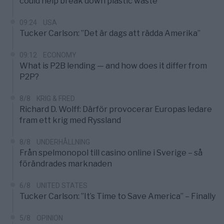
could help break down plastic waste
09:24
USA
Tucker Carlson: ”Det är dags att rädda Amerika”
09:12
ECONOMY
What is P2B lending — and how does it differ from
P2P?
8/8
KRIG & FRED
Richard D. Wolff: Därför provocerar Europas ledare
fram ett krig med Ryssland
8/8
UNDERHÅLLNING
Från spelmonopol till casino online i Sverige – så
förändrades marknaden
6/8
UNITED STATES
Tucker Carlson: ”It’s Time to Save America” – Finally
5/8
OPINION