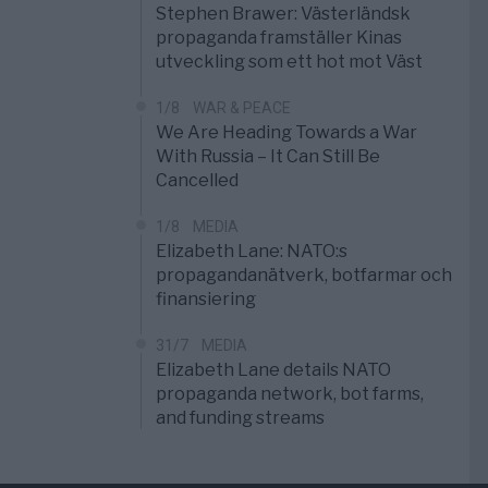
Stephen Brawer: Västerländsk
propaganda framställer Kinas
utveckling som ett hot mot Väst
1/8
WAR & PEACE
We Are Heading Towards a War
With Russia – It Can Still Be
Cancelled
1/8
MEDIA
Elizabeth Lane: NATO:s
propagandanätverk, botfarmar och
finansiering
31/7
MEDIA
Elizabeth Lane details NATO
propaganda network, bot farms,
and funding streams