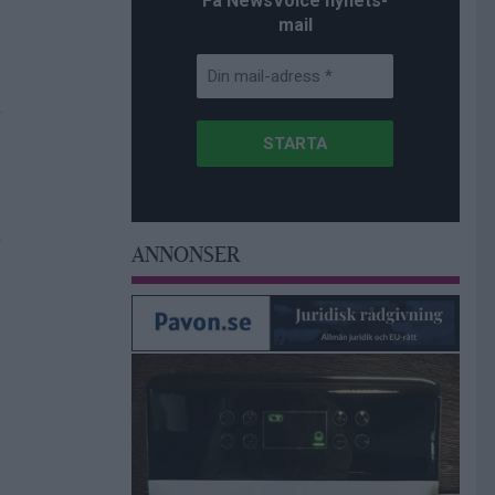
Få NewsVoice nyhets-
mail
ANNONSER