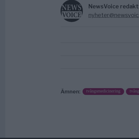
NewsVoice redakt
nyheter@newsvoic
Ämnen:
tvångsmedicinering
tvång