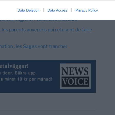
 kommer att besluta den 20 mars 2015 om
kt
Data Deletion
Data Access
Privacy Policy
 för att vägra att vaccinera sina barn
les parents auxerrois qui refusent de faire
nation : les Sages vont trancher