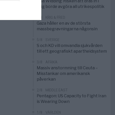
Elsa Widding: Risken att dras in i
krig borde avgöra all utrikespolitik
5/8
KRIG & FRED
Gaza håller en av de största
massbegravningarna någonsin
5/8
SVERIGE
S och KD vill omvandla sjukvården
till ett geografiskt apartheidsystem
3/8
AFRIKA
Massiv anstormning till Ceuta –
Misstankar om amerikansk
påverkan
2/8
MIDDLE EAST
Pentagon: US Capacity to Fight Iran
is Wearing Down
1/8
VÄRLDEN