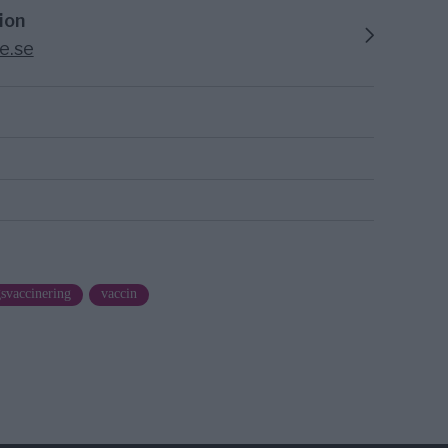
ion
e.se
svaccinering
vaccin