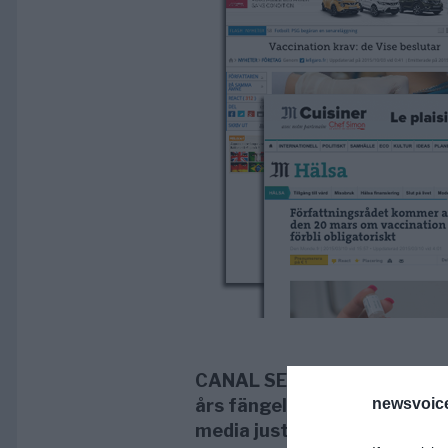
CANAL SECOND OPINION. Vacc
års fängelse och 30 000 euro
newsvoice
media just nu där ett aktuel