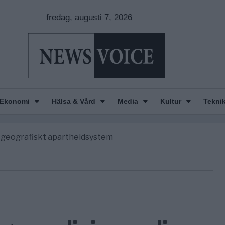
fredag, augusti 7, 2026
nkar om amerikansk påverkan
America” – Finally
Ekonomi
Hälsa & Vård
Media
Kultur
Tekni
de avgöra all utrikespolitik
gravningarna någonsin
tt geografiskt apartheidsystem
nkar om amerikansk påverkan
America” – Finally