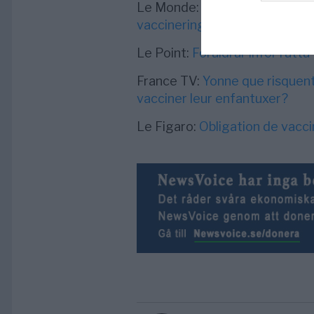
Le Monde:
Författningsrådet
vaccinering bör bli obligatoris
Le Point:
Föräldrar inför rätta
France TV:
Yonne que risquent 
vacciner leur enfantuxer?
Le Figaro:
Obligation de vacci