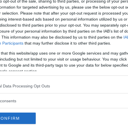
to opt-out of the sale, sharing to third parties, or processing of your per
attningsrådet har ärendet på sitt bord i
formation for targeted advertising by us, please use the below opt-out s
r selection. Please note that after your opt-out request is processed y
eing interest-based ads based on personal information utilized by us or
disclosed to third parties prior to your opt-out. You may separately opt-
losure of your personal information by third parties on the IAB’s list of
mia Larère som skapar rubrikerna i den
. This information may also be disclosed by us to third parties on the
IA
aret säger sig vara anhängare av alternativ
Participants
that may further disclose it to other third parties.
r vaccinera sina två barn på 15 månader och
 that this website/app uses one or more Google services and may gath
att vacciner gör mer skada än nytta då
including but not limited to your visit or usage behaviour. You may click 
ga ämnen som kvicksilver och aluminium.
 to Google and its third-party tags to use your data for below specifi
ogle consent section.
man har rätt till sin egen hälsa och det inte
för att vacciner fungerar.
l Data Processing Opt Outs
consents
on
CONFIRM