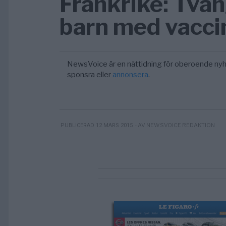
Frankrike: Två
barn med vaccin
NewsVoice är en nättidning för oberoende nyh
sponsra eller
annonsera
.
- AV NEWSVOICE REDAKTION
PUBLICERAD 12 MARS 2015