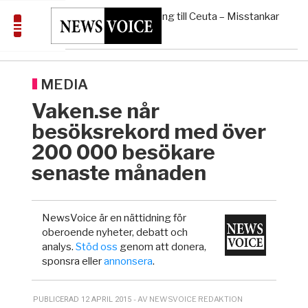
geografiskt apartheidsystem
Massiv anstormning till Ceuta – Misstankar
3/8
AFRIKA
—
om amerikansk påverkan
Pentagon: US Capacity to Fight Iran is
2/8
MIDDLE EAST
—
Wearing Down
Elsa Widding: Risken att dras in i krig
18:51
OPINION
—
borde avgöra all utrikespolitik
MEDIA
Vaken.se når
besöksrekord med över
200 000 besökare
senaste månaden
NewsVoice är en nättidning för
oberoende nyheter, debatt och
analys.
Stöd oss
genom att donera,
sponsra eller
annonsera
.
- AV NEWSVOICE REDAKTION
PUBLICERAD 12 APRIL 2015