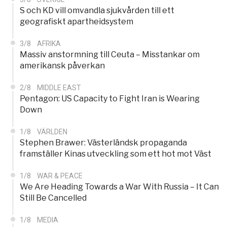
S och KD vill omvandla sjukvården till ett
geografiskt apartheidsystem
3/8
AFRIKA
Massiv anstormning till Ceuta – Misstankar om
amerikansk påverkan
2/8
MIDDLE EAST
Pentagon: US Capacity to Fight Iran is Wearing
Down
1/8
VÄRLDEN
Stephen Brawer: Västerländsk propaganda
framställer Kinas utveckling som ett hot mot Väst
1/8
WAR & PEACE
We Are Heading Towards a War With Russia – It Can
Still Be Cancelled
1/8
MEDIA