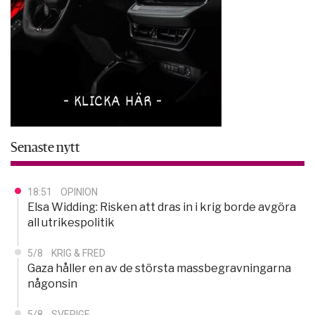
Senaste nytt
18:51
OPINION
Elsa Widding: Risken att dras in i krig borde avgöra
all utrikespolitik
5/8
KRIG & FRED
Gaza håller en av de största massbegravningarna
någonsin
5/8
SVERIGE