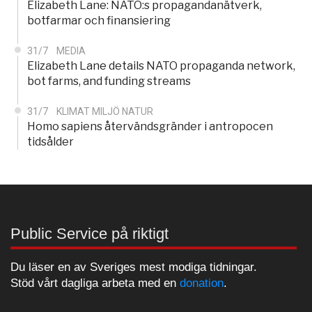
Elizabeth Lane: NATO:s propagandanätverk,
botfarmar och finansiering
31/7
MEDIA
Elizabeth Lane details NATO propaganda network,
bot farms, and funding streams
31/7
KLIMAT MILJÖ NATUR
Homo sapiens återvändsgränder i antropocen
tidsålder
Public Service på riktigt
Du läser en av Sveriges mest modiga tidningar.
Stöd vårt dagliga arbeta med en
donation
.