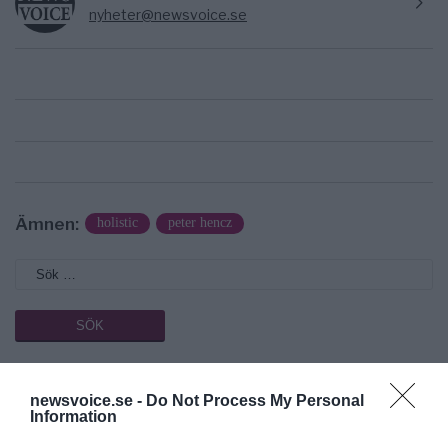
nyheter@newsvoice.se
Ämnen:
holistic
peter hencz
Prenumerera på vårt nyhetsbrev
newsvoice.se -
Do Not Process My Personal
Information
Få NewsVoice nyhets-mail