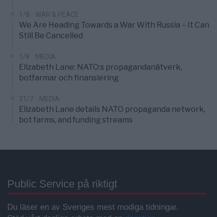
1/8
WAR & PEACE
We Are Heading Towards a War With Russia – It Can
Still Be Cancelled
1/8
MEDIA
Elizabeth Lane: NATO:s propagandanätverk,
botfarmar och finansiering
31/7
MEDIA
Elizabeth Lane details NATO propaganda network,
bot farms, and funding streams
Public Service på riktigt
Du läser en av Sveriges mest modiga tidningar.