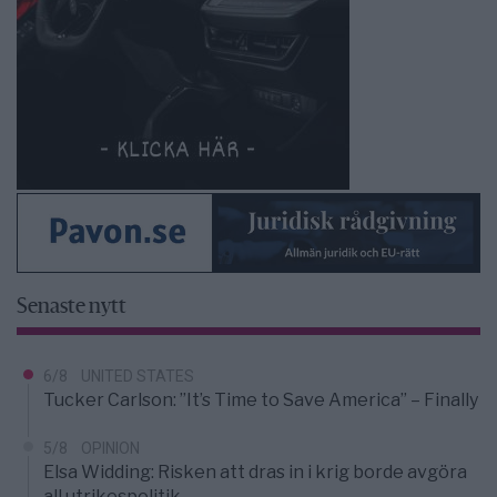
Senaste nytt
6/8
UNITED STATES
Tucker Carlson: ”It’s Time to Save America” – Finally
5/8
OPINION
Elsa Widding: Risken att dras in i krig borde avgöra
all utrikespolitik