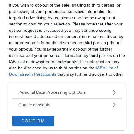
If you wish to opt-out of the sale, sharing to third parties, or
processing of your personal or sensitive information for
targeted advertising by us, please use the below opt-out
section to confirm your selection. Please note that after your
opt-out request is processed you may continue seeing
interest-based ads based on personal information utilized by
us or personal information disclosed to third parties prior to
your opt-out. You may separately opt-out of the further
disclosure of your personal information by third parties on the
ANNONSER
IAB’s list of downstream participants. This information may
also be disclosed by us to third parties on the
IAB’s List of
Downstream Participants
that may further disclose it to other
third parties.
Please note that this website/app uses one or more Google
Personal Data Processing Opt Outs
services and may gather and store information including but
not limited to your visit or usage behaviour. You may click to
Google consents
grant or deny consent to Google and its third-party tags to
use your data for below specified purposes in below Google
CONFIRM
consent section.