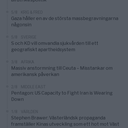
5/8
KRIG & FRED
Gaza håller en av de största massbegravningarna
någonsin
5/8
SVERIGE
S och KD vill omvandla sjukvården till ett
geografiskt apartheidsystem
3/8
AFRIKA
Massiv anstormning till Ceuta – Misstankar om
amerikansk påverkan
2/8
MIDDLE EAST
Pentagon: US Capacity to Fight Iran is Wearing
Down
1/8
VÄRLDEN
Stephen Brawer: Västerländsk propaganda
framställer Kinas utveckling som ett hot mot Väst