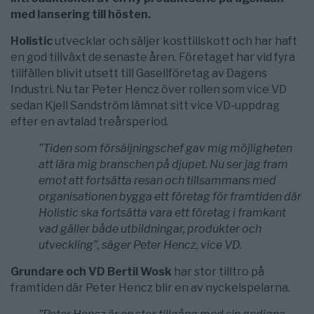
med lansering till hösten.
Holistic
utvecklar och säljer kosttillskott och har haft
en god tillväxt de senaste åren. Företaget har vid fyra
tillfällen blivit utsett till Gasellföretag av Dagens
Industri. Nu tar Peter Hencz över rollen som vice VD
sedan Kjell Sandström lämnat sitt vice VD-uppdrag
efter en avtalad treårsperiod.
”Tiden som försäljningschef gav mig möjligheten
att lära mig branschen på djupet. Nu ser jag fram
emot att fortsätta resan och tillsammans med
organisationen bygga ett företag för framtiden där
Holistic ska fortsätta vara ett företag i framkant
vad gäller både utbildningar, produkter och
utveckling”, säger Peter Hencz, vice VD.
Grundare och VD Bertil Wosk
har stor tilltro på
framtiden där Peter Hencz blir en av nyckelspelarna.