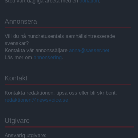
Stöd vårt dagliga arbeta med en
donation
.
Annonsera
Vill du nå hundratusentals samhällsintresserade
svenskar?
Kontakta vår annonssäljare
anna@sasser.net
Läs mer om
annonsering
.
Kontakt
Kontakta redaktionen, tipsa oss eller bli skribent.
redaktionen@newsvoice.se
Utgivare
Ansvarig utgivare: