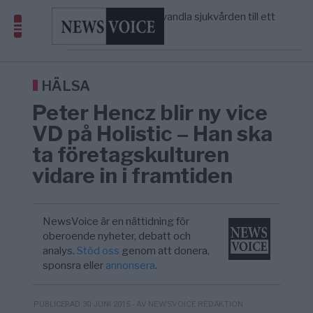
massbegravningarna någonsin
S och KD vill omvandla sjukvården till ett
5/8
SVERIGE
—
geografiskt apartheidsystem
Massiv anstormning till Ceuta – Misstankar
3/8
AFRIKA
—
om amerikansk påverkan
Tucker Carlson: ”It’s Time to Save
6/8
UNITED STATES
—
America” – Finally
HÄLSA
Peter Hencz blir ny vice
VD på Holistic – Han ska
ta företagskulturen
vidare in i framtiden
NewsVoice är en nättidning för
oberoende nyheter, debatt och
analys.
Stöd oss
genom att donera,
sponsra eller
annonsera
.
- AV NEWSVOICE REDAKTION
PUBLICERAD 30 JUNI 2015