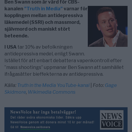
Ben Swann som är värd för CBS-
kanalen
”Truth in Media”
varnar för
kopplingen mellan antidepressiva
läkemedel (SSRI) och massmord,
självmord och maniskt stört
beteende.
I USA
tar 10% av befolkningen
antidepressiva medel, enligt Swann.
Istället för att enbart debattera vapenkontroll efter
”mass shootings” uppmanar Ben Swann att samhället
ifrågasätter bieffekterna av antidepressiva.
Källa:
Truth in the Media YouTube-kanal
|
Foto:
Gage
Skidmore
,
Wikimedia Commons