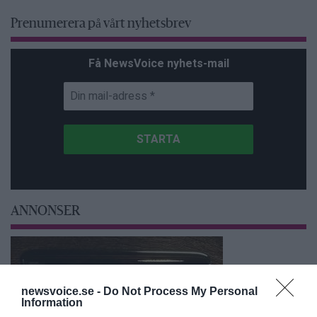
Prenumerera på vårt nyhetsbrev
Få NewsVoice nyhets-mail
ANNONSER
newsvoice.se -
Do Not Process My Personal
Information