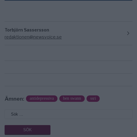
Torbjörn Sassersson
redaktionen@newsvoice.se
Ämnen:
antidepressiva
ben swann
ssri