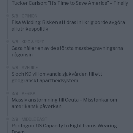
Tucker Carlson: ”It’s Time to Save America” – Finally
5/8
OPINION
Elsa Widding: Risken att dras in i krig borde avgöra
all utrikespolitik
5/8
KRIG & FRED
Gaza håller en av de största massbegravningarna
någonsin
5/8
SVERIGE
S och KD vill omvandla sjukvården till ett
geografiskt apartheidsystem
3/8
AFRIKA
Massiv anstormning till Ceuta – Misstankar om
amerikansk påverkan
2/8
MIDDLE EAST
Pentagon: US Capacity to Fight Iran is Wearing
Down