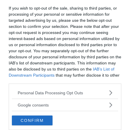
If you wish to opt-out of the sale, sharing to third parties, or
processing of your personal or sensitive information for
targeted advertising by us, please use the below opt-out
section to confirm your selection. Please note that after your
opt-out request is processed you may continue seeing
interest-based ads based on personal information utilized by
us or personal information disclosed to third parties prior to
your opt-out. You may separately opt-out of the further
disclosure of your personal information by third parties on the
IAB’s list of downstream participants. This information may
also be disclosed by us to third parties on the
IAB’s List of
Downstream Participants
that may further disclose it to other
third parties.
Please note that this website/app uses one or more Google
Personal Data Processing Opt Outs
services and may gather and store information including but
not limited to your visit or usage behaviour. You may click to
Google consents
grant or deny consent to Google and its third-party tags to
use your data for below specified purposes in below Google
CONFIRM
consent section.