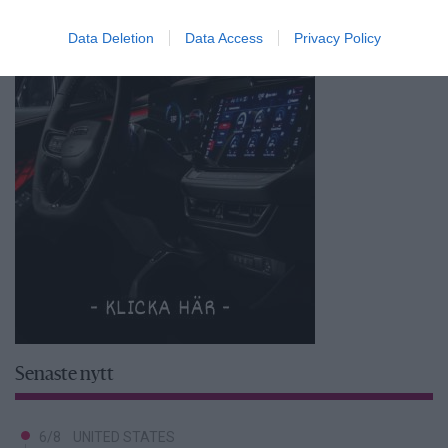
Data Deletion
Data Access
Privacy Policy
Senaste nytt
6/8
UNITED STATES