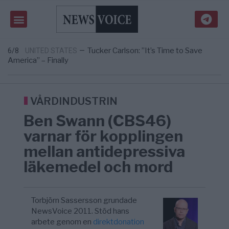
Massiv anstormning till Ceuta – Misstankar
3/8
AFRIKA
—
om amerikansk påverkan
Tucker Carlson: ”It’s Time to Save
6/8
UNITED STATES
—
America” – Finally
Elsa Widding: Risken att dras in i krig borde
5/8
OPINION
—
avgöra all utrikespolitik
Gaza håller en av de största
5/8
KRIG & FRED
—
massbegravningarna någonsin
VÅRDINDUSTRIN
S och KD vill omvandla sjukvården till ett
5/8
SVERIGE
—
Ben Swann (CBS46)
geografiskt apartheidsystem
Massiv anstormning till Ceuta – Misstankar
3/8
AFRIKA
—
varnar för kopplingen
om amerikansk påverkan
mellan antidepressiva
Tucker Carlson: ”It’s Time to Save
6/8
UNITED STATES
—
America” – Finally
läkemedel och mord
Torbjörn Sassersson grundade
NewsVoice 2011. Stöd hans
arbete genom en
direktdonation