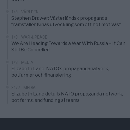
1/8
VÄRLDEN
Stephen Brawer: Västerländsk propaganda
framställer Kinas utveckling som ett hot mot Väst
1/8
WAR & PEACE
We Are Heading Towards a War With Russia – It Can
Still Be Cancelled
1/8
MEDIA
Elizabeth Lane: NATO:s propagandanätverk,
botfarmar och finansiering
31/7
MEDIA
Elizabeth Lane details NATO propaganda network,
bot farms, and funding streams