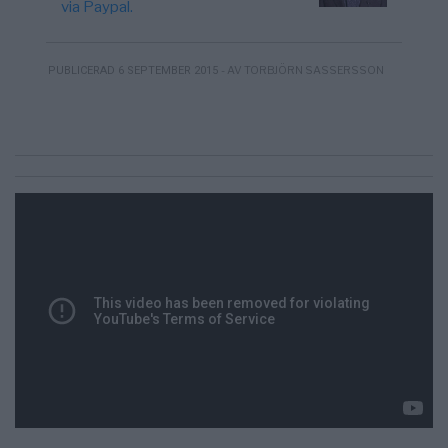
via Paypal.
- AV TORBJÖRN SASSERSSON
PUBLICERAD 6 SEPTEMBER 2015