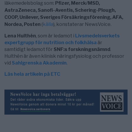
läkemedelsbolag som:
Pfizer, Merck/
MSD,
AstraZeneca, Sanofi-Aventis, Schering-Plough,
COOP, Unilever,
Sveriges Försäkringsförening, AFA,
Nordea, Posten
(
källa
), konstaterar NewsVoice
.
Lena Hulthén
, som är ledamot i
Livsmedelsverkets
expertgrupp för nutrition och folkhälsa
är
samtidigt ledamot för
SNF:s forskningsnämnd
.
Hulthén är även klinisk näringsfysiolog och professor
vid
Sahlgrenska Akademin
.
Läs hela artikeln på ETC