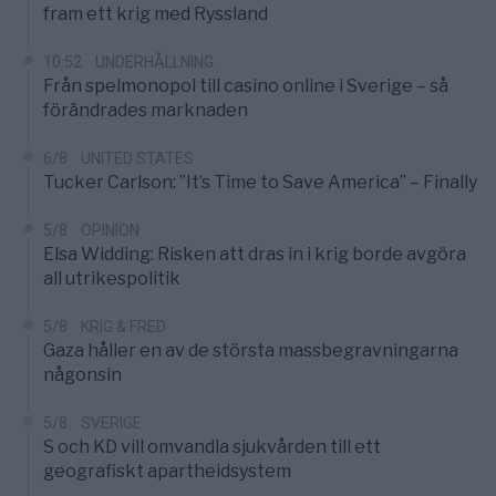
fram ett krig med Ryssland
10:52
UNDERHÅLLNING
Från spelmonopol till casino online i Sverige – så
förändrades marknaden
6/8
UNITED STATES
Tucker Carlson: ”It’s Time to Save America” – Finally
5/8
OPINION
Elsa Widding: Risken att dras in i krig borde avgöra
all utrikespolitik
5/8
KRIG & FRED
Gaza håller en av de största massbegravningarna
någonsin
5/8
SVERIGE
S och KD vill omvandla sjukvården till ett
geografiskt apartheidsystem