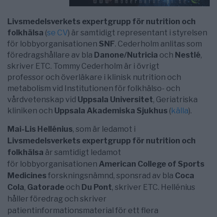
Livsmedelsverkets expertgrupp för nutrition och
folkhälsa
(
se CV
) är samtidigt representant i styrelsen
för lobbyorganisationen
SNF
. Cederholm anlitas som
föredragshållare av bla
Danone/Nutricia
och
Nestlé
,
skriver ETC. Tommy Cederholm är i övrigt
professor och överläkare i klinisk nutrition och
metabolism vid Institutionen för folkhälso- och
vårdvetenskap vid
Uppsala Universitet
, Geriatriska
kliniken och
Uppsala Akademiska Sjukhus
(
källa
).
Mai-Lis Hellénius
, som är ledamot i
Livsmedelsverkets expertgrupp för nutrition och
folkhälsa
är samtidigt ledamot
för lobbyorganisationen
American College of Sports
Medicines
forskningsnämnd, sponsrad av bla
Coca
Cola
,
Gatorade
och
Du Pont
, skriver ETC. Hellénius
håller föredrag och skriver
patientinformationsmaterial för ett flera