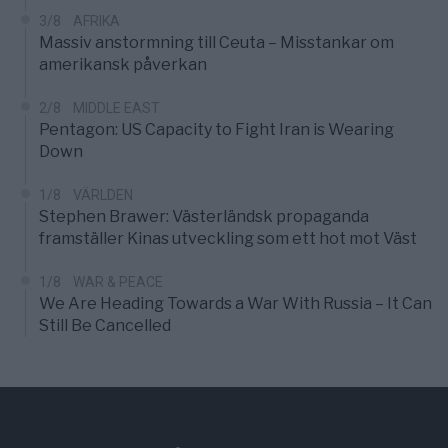
3/8
AFRIKA
Massiv anstormning till Ceuta – Misstankar om
amerikansk påverkan
2/8
MIDDLE EAST
Pentagon: US Capacity to Fight Iran is Wearing
Down
1/8
VÄRLDEN
Stephen Brawer: Västerländsk propaganda
framställer Kinas utveckling som ett hot mot Väst
1/8
WAR & PEACE
We Are Heading Towards a War With Russia – It Can
Still Be Cancelled