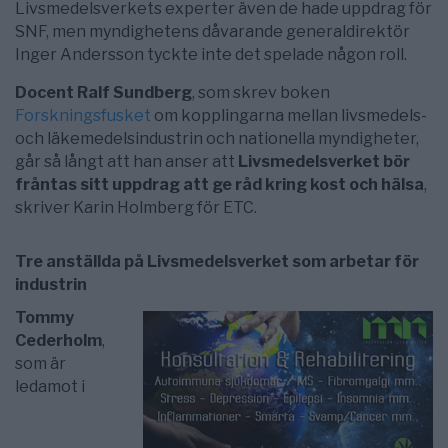
Livsmedelsverkets experter även de hade uppdrag för
SNF, men myndighetens dåvarande generaldirektör
Inger Andersson tyckte inte det spelade någon roll.
Docent Ralf Sundberg
, som skrev boken
Forskningsfusket
om kopplingarna mellan livsmedels-
och läkemedelsindustrin och nationella myndigheter,
går så långt att han anser att
Livsmedelsverket bör
fråntas sitt uppdrag att ge råd kring kost och hälsa
,
skriver Karin Holmberg för ETC.
Tre anställda på Livsmedelsverket som arbetar för
industrin
Tommy
Cederholm
,
som är
ledamot i