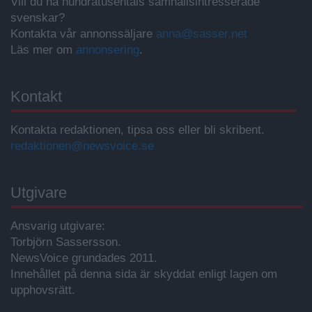
Vill du nå hundratusentals samhällsintresserade
svenskar?
Kontakta vår annonssäljare
anna@sasser.net
Läs mer om
annonsering
.
Kontakt
Kontakta redaktionen, tipsa oss eller bli skribent.
redaktionen@newsvoice.se
Utgivare
Ansvarig utgivare:
Torbjörn Sassersson.
NewsVoice grundades 2011.
Innehållet på denna sida är skyddat enligt lagen om
upphovsrätt.