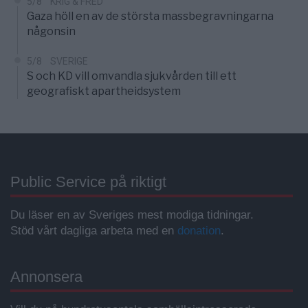
5/8
KRIG & FRED
Gaza höll en av de största massbegravningarna
någonsin
5/8
SVERIGE
S och KD vill omvandla sjukvården till ett
geografiskt apartheidsystem
Public Service på riktigt
Du läser en av Sveriges mest modiga tidningar.
Stöd vårt dagliga arbeta med en
donation
.
Annonsera