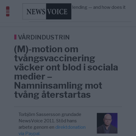
Amerika”
What is P2B lending — and how does it
09:12
ECONOMY
—
differ from P2P?
Richard D. Wolff: Därför provocerar
8/8
KRIG & FRED
—
Europas ledare fram ett krig med Rys ...
Sanna Hill lämnar ytterhögern efter 18 år –
10:51
SVERIGE
—
Överger tanken om ett ...
VÅRDINDUSTRIN
(M)-motion om
tvångsvaccinering
väcker ont blod i sociala
medier –
Namninsamling mot
tvång återstartas
Torbjörn Sassersson grundade
NewsVoice 2011. Stöd hans
arbete genom en
direktdonation
via Paypal.