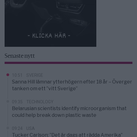
Senaste nytt
10:51
SVERIGE
Sanna Hill lämnar ytterhögern efter 18 år – Överger
tanken om ett ”vitt Sverige”
09:35
TECHNOLOGY
Belarusian scientists identify microorganism that
could help break down plastic waste
09:24
USA
Tucker Carlson: ”Det är dags att rädda Amerika”