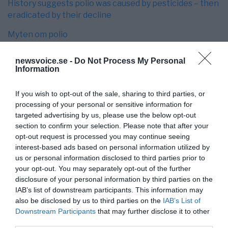
History suggests polio was caused by pesticides – then
eradicated by their decline
Myten om polio
Polio ökade efter massvaccinering – förändrade
newsvoice.se -
Do Not Process My Personal
diagnoskriterier lurade en hel världspopulation
Information
Polio vaccines now the n:o 1 cause of polio paralysis
If you wish to opt-out of the sale, sharing to third parties, or
Kvinna i USA som dog av mässling var redan vaccinerad
processing of your personal or sensitive information for
targeted advertising by us, please use the below opt-out
mot mässling – Vaccinlobbyn vände på ”storyn”
section to confirm your selection. Please note that after your
Bebis med mässling dog i Tyskland – Men barnet led av
opt-out request is processed you may continue seeing
allvarlig hjärtsjukdom
interest-based ads based on personal information utilized by
us or personal information disclosed to third parties prior to
Hur vi alla blev förvillade under Storbritanniens ”stora”
your opt-out. You may separately opt-out of the further
mässlingsutbrott – BBC retuscherar falska nyheter
disclosure of your personal information by third parties on the
IAB’s list of downstream participants. This information may
Walesisk mässlingsepidemi var en bluff
also be disclosed by us to third parties on the
IAB’s List of
Downstream Participants
that may further disclose it to other
Mässlingsvaccinets oavsiktliga konsekvenser –
third parties.