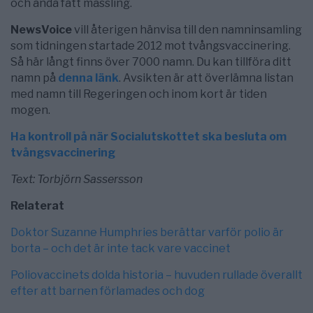
och ändå fått mässling.
NewsVoice
vill återigen hänvisa till den namninsamling
som tidningen startade 2012 mot tvångsvaccinering.
Så här långt finns över 7000 namn. Du kan tillföra ditt
namn på
denna länk
. Avsikten är att överlämna listan
med namn till Regeringen och inom kort är tiden
mogen.
Ha kontroll på när Socialutskottet ska besluta om
tvångsvaccinering
Text: Torbjörn Sassersson
Relaterat
Doktor Suzanne Humphries berättar varför polio är
borta – och det är inte tack vare vaccinet
Poliovaccinets dolda historia – huvuden rullade överallt
efter att barnen förlamades och dog