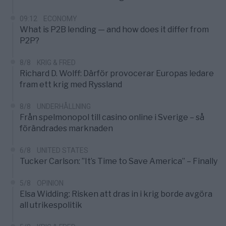
09:12
ECONOMY
What is P2B lending — and how does it differ from
P2P?
8/8
KRIG & FRED
Richard D. Wolff: Därför provocerar Europas ledare
fram ett krig med Ryssland
8/8
UNDERHÅLLNING
Från spelmonopol till casino online i Sverige – så
förändrades marknaden
6/8
UNITED STATES
Tucker Carlson: ”It’s Time to Save America” – Finally
5/8
OPINION
Elsa Widding: Risken att dras in i krig borde avgöra
all utrikespolitik