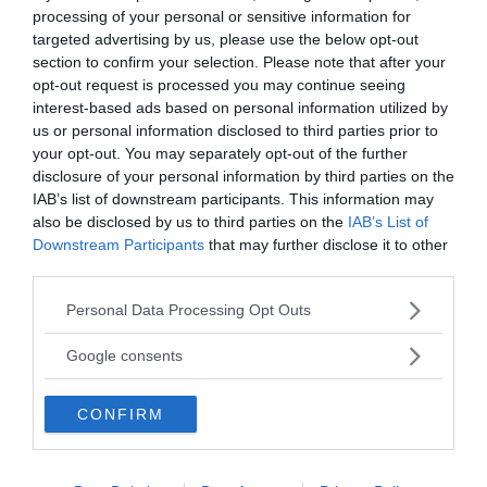
processing of your personal or sensitive information for
Få NewsVoice nyhets-mail
targeted advertising by us, please use the below opt-out
section to confirm your selection. Please note that after your
opt-out request is processed you may continue seeing
interest-based ads based on personal information utilized by
us or personal information disclosed to third parties prior to
your opt-out. You may separately opt-out of the further
disclosure of your personal information by third parties on the
IAB’s list of downstream participants. This information may
also be disclosed by us to third parties on the
IAB’s List of
Downstream Participants
that may further disclose it to other
ANNONSER
third parties.
Please note that this website/app uses one or more Google
Personal Data Processing Opt Outs
services and may gather and store information including but
not limited to your visit or usage behaviour. You may click to
Google consents
grant or deny consent to Google and its third-party tags to
use your data for below specified purposes in below Google
CONFIRM
consent section.