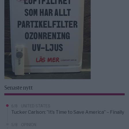
Senaste nytt
6/8
UNITED STATES
Tucker Carlson: ”It’s Time to Save America” – Finally
5/8
OPINION