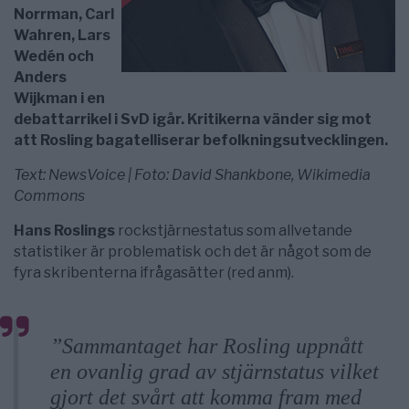
Norrman, Carl
Wahren, Lars
Wedén och
Anders
Wijkman i en
debattarrikel i SvD igår. Kritikerna vänder sig mot
att Rosling bagatelliserar befolkningsutvecklingen.
Text: NewsVoice | Foto: David Shankbone, Wikimedia
Commons
Hans Roslings
rockstjärnestatus som allvetande
statistiker är problematisk och det är något som de
fyra skribenterna ifrågasätter (red anm).
”Sammantaget har Rosling uppnått
en ovanlig grad av stjärnstatus vilket
gjort det svårt att komma fram med