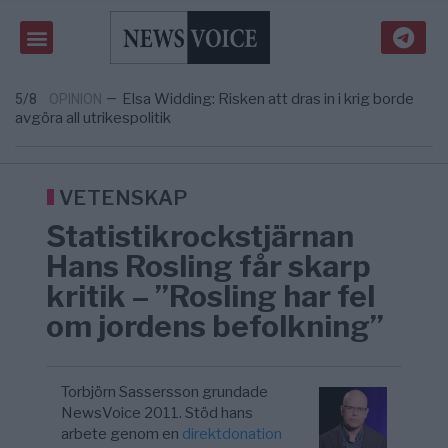
Massiv anstormning till Ceuta – Misstankar
3/8
AFRIKA
—
om amerikansk påverkan
Tucker Carlson: ”It’s Time to Save
6/8
UNITED STATES
—
America” – Finally
Elsa Widding: Risken att dras in i krig borde
5/8
OPINION
—
avgöra all utrikespolitik
Gaza håller en av de största
5/8
KRIG & FRED
—
massbegravningarna någonsin
S och KD vill omvandla sjukvården till ett
5/8
SVERIGE
—
geografiskt apartheidsystem
VETENSKAP
Massiv anstormning till Ceuta – Misstankar
3/8
AFRIKA
—
Statistikrockstjärnan
om amerikansk påverkan
Tucker Carlson: ”It’s Time to Save
6/8
UNITED STATES
—
Hans Rosling får skarp
America” – Finally
kritik – ”Rosling har fel
om jordens befolkning”
Torbjörn Sassersson grundade
NewsVoice 2011. Stöd hans
arbete genom en
direktdonation