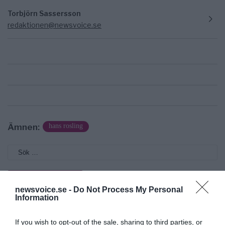
Torbjörn Sassersson
redaktionen@newsvoice.se
Ämnen:
hans rosling
newsvoice.se -
Do Not Process My Personal
Information
Prenumerera på vårt nyhetsbrev
If you wish to opt-out of the sale, sharing to third parties, or