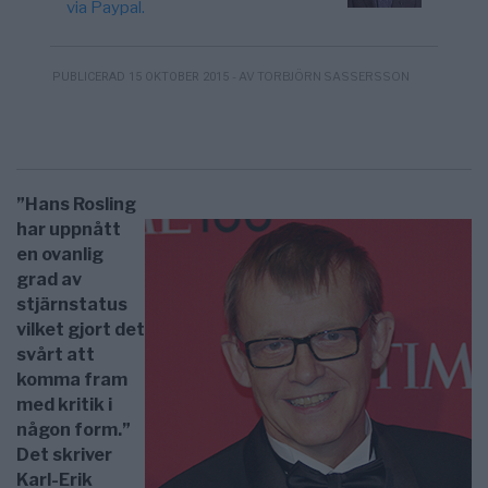
via Paypal.
- AV TORBJÖRN SASSERSSON
PUBLICERAD 15 OKTOBER 2015
”Hans Rosling
har uppnått
en ovanlig
grad av
stjärnstatus
vilket gjort det
svårt att
komma fram
med kritik i
någon form.”
Det skriver
Karl-Erik