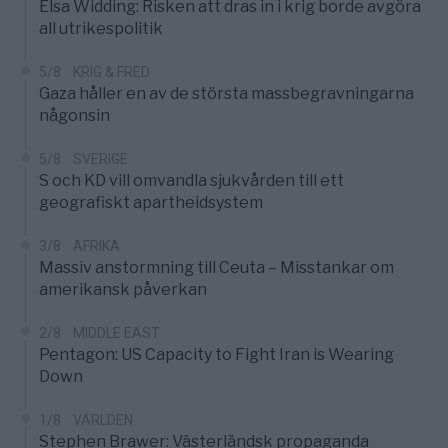
Elsa Widding: Risken att dras in i krig borde avgöra
all utrikespolitik
5/8
KRIG & FRED
Gaza håller en av de största massbegravningarna
någonsin
5/8
SVERIGE
S och KD vill omvandla sjukvården till ett
geografiskt apartheidsystem
3/8
AFRIKA
Massiv anstormning till Ceuta – Misstankar om
amerikansk påverkan
2/8
MIDDLE EAST
Pentagon: US Capacity to Fight Iran is Wearing
Down
1/8
VÄRLDEN
Stephen Brawer: Västerländsk propaganda