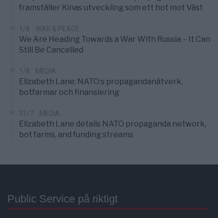
framställer Kinas utveckling som ett hot mot Väst
1/8
WAR & PEACE
We Are Heading Towards a War With Russia – It Can
Still Be Cancelled
1/8
MEDIA
Elizabeth Lane: NATO:s propagandanätverk,
botfarmar och finansiering
31/7
MEDIA
Elizabeth Lane details NATO propaganda network,
bot farms, and funding streams
Public Service på riktigt