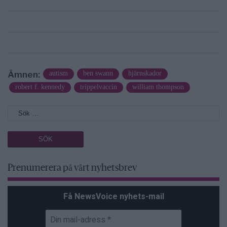
Ämnen:
autism
ben swann
hjärnskador
robert f. kennedy
trippelvaccin
william thompson
Prenumerera på vårt nyhetsbrev
Få NewsVoice nyhets-mail