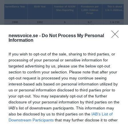
newsvoice.se -
Do Not Process My Personal
Information
If you wish to opt-out of the sale, sharing to third parties, or
processing of your personal or sensitive information for
targeted advertising by us, please use the below opt-out
section to confirm your selection. Please note that after your
opt-out request is processed you may continue seeing
Mörkning pågår även i Sverige
interest-based ads based on personal information utilized by
us or personal information disclosed to third parties prior to
I Sverige råder en kontrollerad tystnad
. Det visar
your opt-out. You may separately opt-out of the further
åtskilliga påstötningar som gjorts av NewsVoice och
disclosure of your personal information by third parties on the
hälsoaktivister som vill att bla Folkhälsomyndigheten
IAB’s list of downstream participants. This information may
ska ta ansvar för läkemedelssäkerheten för vacciner.
also be disclosed by us to third parties on the
IAB’s List of
Folkhälsomyndigheten presenterade i juni 2015
sina
Downstream Participants
that may further disclose it to other
bevis
för att vacciner fungerar, men myndigheten
third parties.