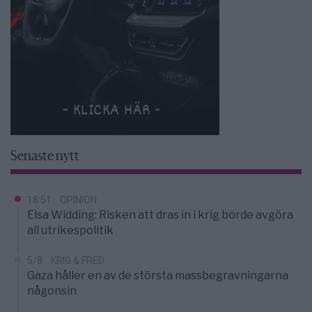
Senaste nytt
18:51
OPINION
Elsa Widding: Risken att dras in i krig borde avgöra
all utrikespolitik
5/8
KRIG & FRED
Gaza håller en av de största massbegravningarna
någonsin