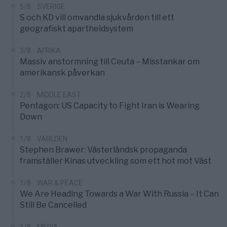
5/8
SVERIGE
S och KD vill omvandla sjukvården till ett
geografiskt apartheidsystem
3/8
AFRIKA
Massiv anstormning till Ceuta – Misstankar om
amerikansk påverkan
2/8
MIDDLE EAST
Pentagon: US Capacity to Fight Iran is Wearing
Down
1/8
VÄRLDEN
Stephen Brawer: Västerländsk propaganda
framställer Kinas utveckling som ett hot mot Väst
1/8
WAR & PEACE
We Are Heading Towards a War With Russia – It Can
Still Be Cancelled