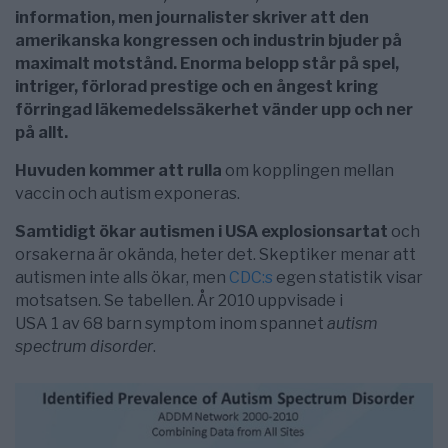
information, men journalister skriver att den
amerikanska kongressen och industrin bjuder på
maximalt motstånd. Enorma belopp står på spel,
intriger, förlorad prestige och en ångest kring
förringad läkemedelssäkerhet vänder upp och ner
på allt.
Huvuden kommer att rulla
om kopplingen mellan
vaccin och autism exponeras.
Samtidigt ökar autismen i USA explosionsartat
och
orsakerna är okända, heter det. Skeptiker menar att
autismen inte alls ökar, men
CDC:s
egen statistik visar
motsatsen. Se tabellen. År 2010 uppvisade i
USA 1 av 68 barn symptom inom spannet
autism
spectrum disorder
.