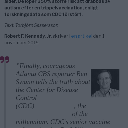
ålder. De löper 250% större risk att drabbas av
autism efter en trippelvaccination, enligt
forskningsdata som CDC förstört.
Text: Torbjörn Sassersson
Robert F. Kennedy, Jr.
skriver i
en artikel
den 1
november 2015:
”Finally, courageous
Atlanta CBS reporter Ben
Swann tells the truth about
the Center for Disease
Control
(CDC)
whistleblower
, the
most censored story
of the
millennium. CDC’s senior vaccine