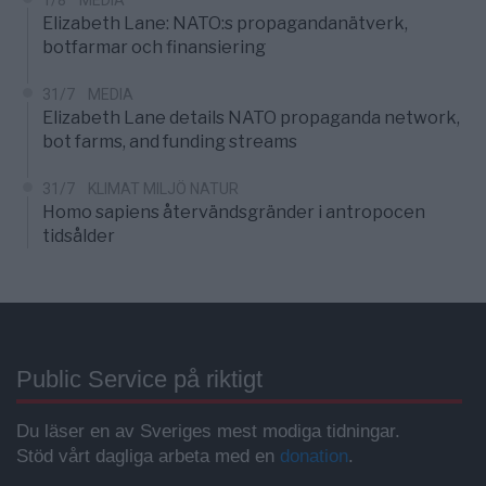
1/8
MEDIA
Elizabeth Lane: NATO:s propagandanätverk,
botfarmar och finansiering
31/7
MEDIA
Elizabeth Lane details NATO propaganda network,
bot farms, and funding streams
31/7
KLIMAT MILJÖ NATUR
Homo sapiens återvändsgränder i antropocen
tidsålder
Public Service på riktigt
Du läser en av Sveriges mest modiga tidningar.
Stöd vårt dagliga arbeta med en
donation
.