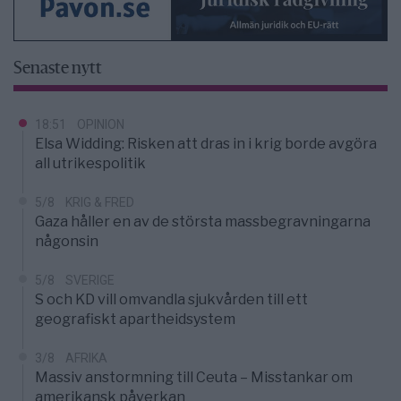
Senaste nytt
18:51
OPINION
Elsa Widding: Risken att dras in i krig borde avgöra
all utrikespolitik
5/8
KRIG & FRED
Gaza håller en av de största massbegravningarna
någonsin
5/8
SVERIGE
S och KD vill omvandla sjukvården till ett
geografiskt apartheidsystem
3/8
AFRIKA
Massiv anstormning till Ceuta – Misstankar om
amerikansk påverkan