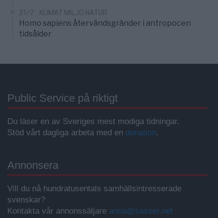
31/7
KLIMAT MILJÖ NATUR
Homo sapiens återvändsgränder i antropocen
tidsålder
Public Service på riktigt
Du läser en av Sveriges mest modiga tidningar.
Stöd vårt dagliga arbeta med en
donation
.
Annonsera
Vill du nå hundratusentals samhällsintresserade
svenskar?
Kontakta vår annonssäljare
anna@sasser.net