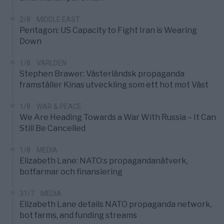
2/8
MIDDLE EAST
Pentagon: US Capacity to Fight Iran is Wearing
Down
1/8
VÄRLDEN
Stephen Brawer: Västerländsk propaganda
framställer Kinas utveckling som ett hot mot Väst
1/8
WAR & PEACE
We Are Heading Towards a War With Russia – It Can
Still Be Cancelled
1/8
MEDIA
Elizabeth Lane: NATO:s propagandanätverk,
botfarmar och finansiering
31/7
MEDIA
Elizabeth Lane details NATO propaganda network,
bot farms, and funding streams