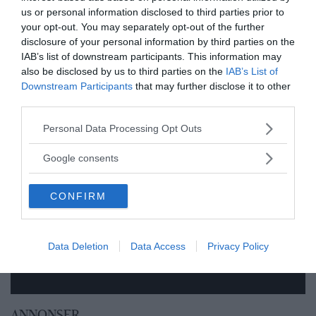
us or personal information disclosed to third parties prior to
mats sederholm
your opt-out. You may separately opt-out of the further
disclosure of your personal information by third parties on the
IAB’s list of downstream participants. This information may
also be disclosed by us to third parties on the
IAB’s List of
Downstream Participants
that may further disclose it to other
third parties.
Please note that this website/app uses one or more Google
Personal Data Processing Opt Outs
Prenumerera på vårt nyhetsbrev
services and may gather and store information including but
not limited to your visit or usage behaviour. You may click to
Google consents
Få NewsVoice nyhets-mail
grant or deny consent to Google and its third-party tags to
use your data for below specified purposes in below Google
CONFIRM
consent section.
Data Deletion
Data Access
Privacy Policy