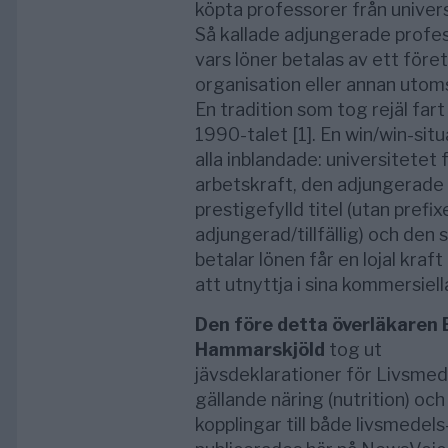
köpta professorer från univer
Så kallade adjungerade profes
vars löner betalas av ett före
organisation eller annan uto
En tradition som tog rejäl far
1990-talet [1]. En win/win-situ
alla inblandade: universitetet 
arbetskraft, den adjungerade 
prestigefylld titel (utan prefix
adjungerad/tillfällig) och den
betalar lönen får en lojal kraft
att utnyttja i sina kommersiell
Den före detta överläkaren 
Hammarskjöld
tog ut
jävsdeklarationer för Livsmed
gällande näring (nutrition) och
kopplingar till både livsmedels