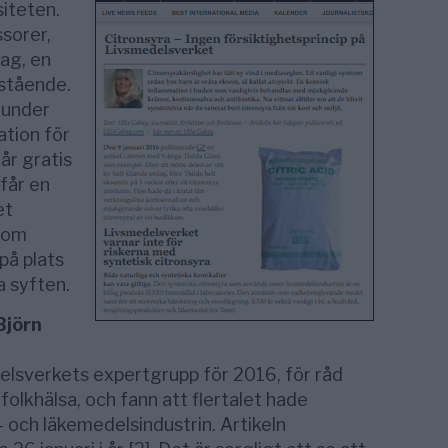
siteten.
sorer,
tag, en
mstående.
t under
ation för
får gratis
får en
et
 som
 på plats
a syften.
Björn
elsverkets expertgrupp för 2016, för råd
 folkhälsa, och fann att flertalet hade
- och läkemedelsindustrin. Artikeln