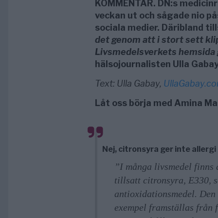
KOMMENTAR. DN:s medicinre
veckan ut och sågade nio på
sociala medier. Däribland til
det genom att i stort sett kl
Livsmedelsverkets hemsida g
hälsojournalisten Ulla Gaba
Text: Ulla Gabay,
UllaGabay.c
Låt oss börja med Amina Man
Nej, citronsyra ger inte allergi
”I många livsmedel finns 
tillsatt citronsyra, E330, 
antioxidationsmedel. Den 
exempel framställas från 