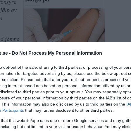
ronsyra
jälp av
n
ed jämna
 kemiskt
.se -
Do Not Process My Personal Information
ligga
knas
to opt-out of the sale, sharing to third parties, or processing of your per
et.
formation for targeted advertising by us, please use the below opt-out s
er och
r selection. Please note that after your opt-out request is processed y
eing interest-based ads based on personal information utilized by us or
nnehåller
disclosed to third parties prior to your opt-out. You may separately opt-
losure of your personal information by third parties on the IAB’s list of
r själv
. This information may also be disclosed by us to third parties on the
IA
Participants
that may further disclose it to other third parties.
etta är det också förbjudet att använda
om producerar gifter, det innebär att
 that this website/app uses one or more Google services and may gath
including but not limited to your visit or usage behaviour. You may click 
s inte är farlig.