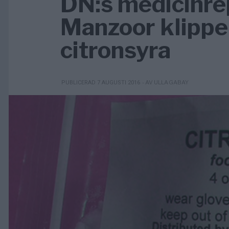
DN:s medicinre
Manzoor klipper
citronsyra
- AV ULLA GABAY
PUBLICERAD 7 AUGUSTI 2016