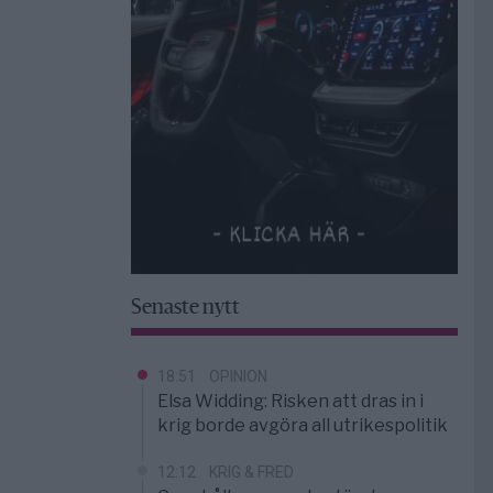
Senaste nytt
18:51
OPINION
Elsa Widding: Risken att dras in i
krig borde avgöra all utrikespolitik
12:12
KRIG & FRED