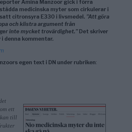
porter Amina Manzoor gick i förra
stådda medicinska myter som cirkulerar i
lsatt citronsyra E330 i livsmedel.
”Att göra
ippa och klistra argument från
er inte mycket trovärdighet.”
Det skriver
y i denna kommentar.
om
zoors egen text i DN under rubriken
:
det
som ett
kan till
frukter