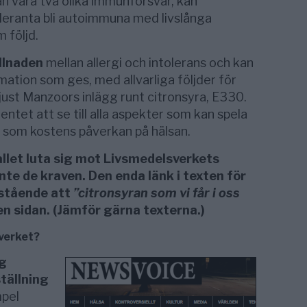
 våra två olika immunförsvar, kan
oleranta bli autoimmuna med livslånga
 följd.
llnaden
mellan allergi och intolerans och kan
mation som ges, med allvarliga följder för
just Manzoors inlägg runt citronsyra, E330.
tet att se till alla aspekter som kan spela
g som kostens påverkan på hälsan.
allet luta sig mot Livsmedelsverkets
inte de kraven. Den enda länk i texten för
åstående att
”citronsyran som vi får i oss
den sidan. (Jämför gärna texterna.)
sverket?
ng
ställning
mpel