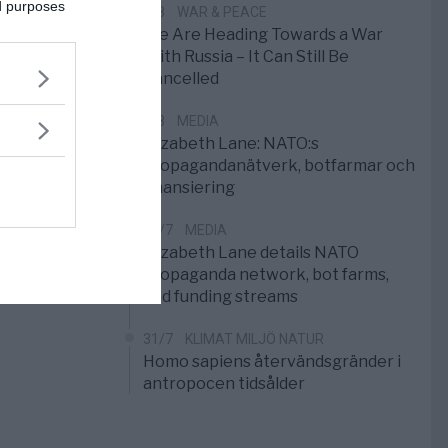
ed purposes
1/8
WAR & PEACE
We Are Heading Towards a War
With Russia – It Can Still Be
Cancelled
1/8
MEDIA
Elizabeth Lane: NATO:s
propagandanätverk, botfarmar och
finansiering
31/7
MEDIA
Elizabeth Lane details NATO
propaganda network, bot farms,
and funding streams
31/7
KLIMAT MILJÖ NATUR
Homo sapiens återvändsgränder i
antropocen tidsålder