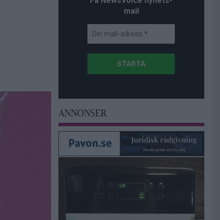
Få NewsVoice nyhets-
mail
ANNONSER