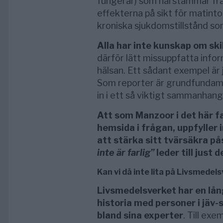
fungerar) som härstammar från
effekterna på sikt för matint
kroniska sjukdomstillstånd som
Alla har inte kunskap om ski
därför lätt missuppfatta infor
hälsan. Ett sådant exempel är 
Som reporter är grundfundamen
in i ett så viktigt sammanhan
Att som Manzoor i det här f
hemsida i frågan, uppfyller 
att stärka sitt tvärsäkra p
inte är farlig”
leder till just 
Kan vi då inte lita på Livsmedel
Livsmedelsverket har en lå
historia med personer i jäv-
bland sina experter
. Till exe