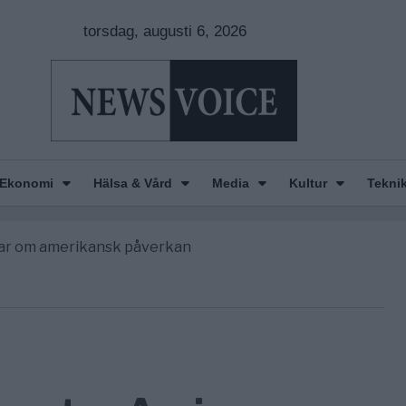
torsdag, augusti 6, 2026
n is Wearing Down
orde avgöra all utrikespolitik
Ekonomi
Hälsa & Vård
Media
Kultur
Tekni
begravningarna någonsin
 ett geografiskt apartheidsystem
nkar om amerikansk påverkan
n is Wearing Down
orde avgöra all utrikespolitik