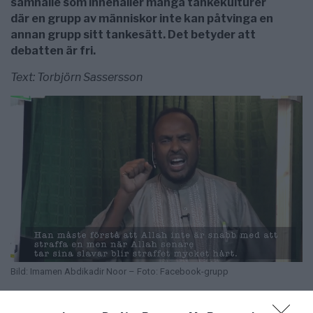
samhälle som innehåller många tankekulturer
där en grupp av människor inte kan påtvinga en
annan grupp sitt tankesätt. Det betyder att
debatten är fri.
Text: Torbjörn Sassersson
Bild: Imamen Abdikadir Noor – Foto: Facebook-grupp