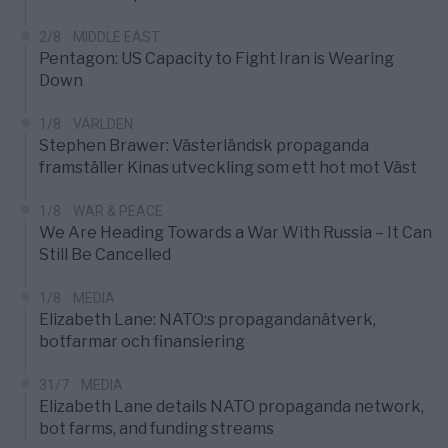
2/8
MIDDLE EAST
Pentagon: US Capacity to Fight Iran is Wearing
Down
1/8
VÄRLDEN
Stephen Brawer: Västerländsk propaganda
framställer Kinas utveckling som ett hot mot Väst
1/8
WAR & PEACE
We Are Heading Towards a War With Russia – It Can
Still Be Cancelled
1/8
MEDIA
Elizabeth Lane: NATO:s propagandanätverk,
botfarmar och finansiering
31/7
MEDIA
Elizabeth Lane details NATO propaganda network,
bot farms, and funding streams