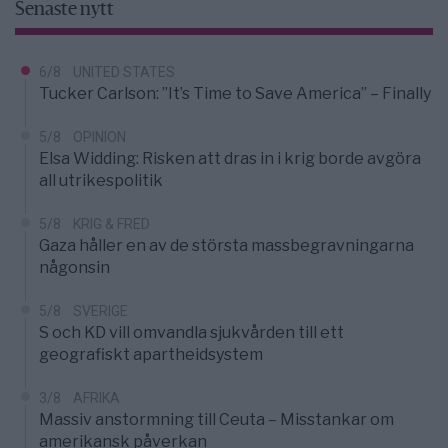
Senaste nytt
6/8
UNITED STATES
Tucker Carlson: ”It’s Time to Save America” – Finally
5/8
OPINION
Elsa Widding: Risken att dras in i krig borde avgöra
all utrikespolitik
5/8
KRIG & FRED
Gaza håller en av de största massbegravningarna
någonsin
5/8
SVERIGE
S och KD vill omvandla sjukvården till ett
geografiskt apartheidsystem
3/8
AFRIKA
Massiv anstormning till Ceuta – Misstankar om
amerikansk påverkan