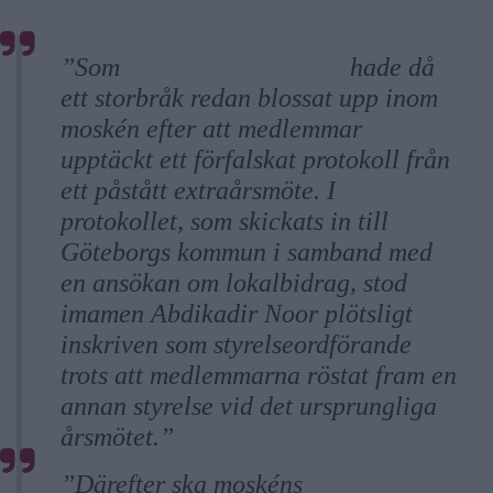
”Som
GP tidigare avslöjat
hade då
ett storbråk redan blossat upp inom
moskén efter att medlemmar
upptäckt ett förfalskat protokoll från
ett påstått extraårsmöte. I
protokollet, som skickats in till
Göteborgs kommun i samband med
en ansökan om lokalbidrag, stod
imamen Abdikadir Noor plötsligt
inskriven som styrelseordförande
trots att medlemmarna röstat fram en
annan styrelse vid det ursprungliga
årsmötet.”
”Därefter ska moskéns