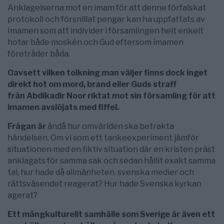
Anklagelserna mot en imam för att denne förfalskat
protokoll och försnillat pengar kan ha uppfattats av
Imamen som att individer i församlingen helt enkelt
hotar både moskén och Gud eftersom imamen
företräder båda.
Oavsett vilken tolkning man väljer finns dock inget
direkt hot om mord, brand eller Guds straff
från Abdikadir Noor riktat mot sin församling för att
imamen avslöjats med fiffel.
Frågan är
ändå hur omvärlden ska betrakta
händelsen. Om vi som ett tankeexperiment jämför
situationen med en fiktiv situation där en kristen präst
anklagats för samma sak och sedan hållit exakt samma
tal, hur hade då allmänheten, svenska medier och
rättsväsendet reagerat? Hur hade Svenska kyrkan
agerat?
Ett mångkulturellt samhälle som Sverige är även ett