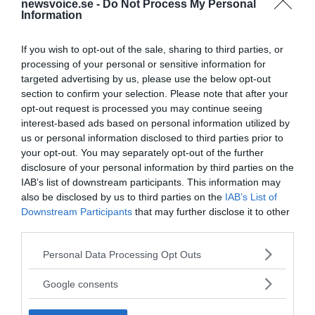
newsvoice.se -
Do Not Process My Personal
Information
If you wish to opt-out of the sale, sharing to third parties, or
processing of your personal or sensitive information for
targeted advertising by us, please use the below opt-out
section to confirm your selection. Please note that after your
opt-out request is processed you may continue seeing
interest-based ads based on personal information utilized by
Torbjörn Sassersson
us or personal information disclosed to third parties prior to
redaktionen@newsvoice.se
your opt-out. You may separately opt-out of the further
disclosure of your personal information by third parties on the
IAB’s list of downstream participants. This information may
also be disclosed by us to third parties on the
IAB’s List of
Downstream Participants
that may further disclose it to other
third parties.
Please note that this website/app uses one or more Google
Personal Data Processing Opt Outs
services and may gather and store information including but
not limited to your visit or usage behaviour. You may click to
Google consents
Ämnen:
abdikadir noor
guds straff
imam
grant or deny consent to Google and its third-party tags to
use your data for below specified purposes in below Google