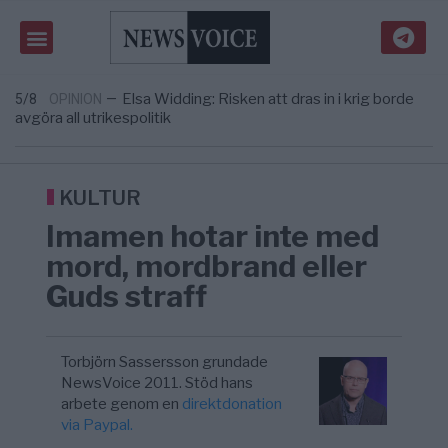
Massiv anstormning till Ceuta – Misstankar
3/8
AFRIKA
—
om amerikansk påverkan
Tucker Carlson: ”It’s Time to Save
6/8
UNITED STATES
—
America” – Finally
Elsa Widding: Risken att dras in i krig borde
5/8
OPINION
—
avgöra all utrikespolitik
Gaza håller en av de största
5/8
KRIG & FRED
—
massbegravningarna någonsin
S och KD vill omvandla sjukvården till ett
5/8
SVERIGE
—
geografiskt apartheidsystem
KULTUR
Massiv anstormning till Ceuta – Misstankar
3/8
AFRIKA
—
Imamen hotar inte med
om amerikansk påverkan
Tucker Carlson: ”It’s Time to Save
6/8
UNITED STATES
—
mord, mordbrand eller
America” – Finally
Guds straff
Torbjörn Sassersson grundade
NewsVoice 2011. Stöd hans
arbete genom en
direktdonation
via Paypal.