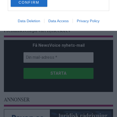
CONFIRM
consent section.
Data Deletion
Data Access
Privacy Policy
Prenumerera på vårt nyhetsbrev
Få NewsVoice nyhets-mail
ANNONSER