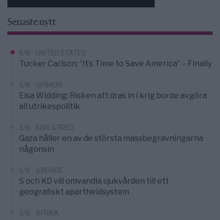
Senaste nytt
6/8
UNITED STATES
Tucker Carlson: ”It’s Time to Save America” – Finally
5/8
OPINION
Elsa Widding: Risken att dras in i krig borde avgöra
all utrikespolitik
5/8
KRIG & FRED
Gaza håller en av de största massbegravningarna
någonsin
5/8
SVERIGE
S och KD vill omvandla sjukvården till ett
geografiskt apartheidsystem
3/8
AFRIKA