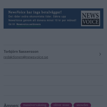
Torbjörn Sassersson
redaktionen@newsvoice.se
Ämnen:
massövervakning
oliver stone
snowden