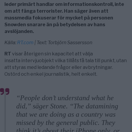
leder primärt handlar om informationskontroll, inte
om att fånga terrorister. Han säger även att
massmedia fokuserar för mycket på personen
Snowden snarare än på betydelsen av hans
avslöjanden.
Källa:
RT.com
| Text: Torbjörn Sassersson
RT
visar återigen sin kapacitet att välja
insatta intervjuobjekt vilka tillåts få tala till punkt, utan
att styras med ledande frågor eller avbrytningar.
Ostörd och enkel journalistik, helt enkelt.
“People don’t understand what he
did,” säger Stone. “The datamining
that we are doing as a country was
missed by the general public. They
think it’s about their iPhone only, or