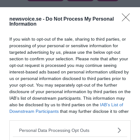
newsvoice.se -
Do Not Process My Personal
Information
If you wish to opt-out of the sale, sharing to third parties, or
processing of your personal or sensitive information for
Prenumerera på vårt nyhetsbrev
targeted advertising by us, please use the below opt-out
section to confirm your selection. Please note that after your
Få NewsVoice nyhets-mail
opt-out request is processed you may continue seeing
interest-based ads based on personal information utilized by
us or personal information disclosed to third parties prior to
your opt-out. You may separately opt-out of the further
disclosure of your personal information by third parties on the
IAB’s list of downstream participants. This information may
also be disclosed by us to third parties on the
IAB’s List of
Downstream Participants
that may further disclose it to other
third parties.
Please note that this website/app uses one or more Google
Personal Data Processing Opt Outs
ANNONSER
services and may gather and store information including but