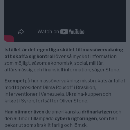
Istället är det egentliga skälet till massövervakning
att skaffa sig kontroll
över så mycket information
som möjligt, såsom: ekonomisk, social, militär,
affärsmässig och finansiell information, säger Stone.
Exempel
på hur massövervakning missbrukats är fallet
med fd president Dilma Rouseff i Brasilien,
interventioner i Venezuela, Ukraina-kuppen och
kriget i Syren, fortsätter Oliver Stone.
Han nämner även
de amerikanska
drönarkrigen
och
den alltmer tillämpade
cyberkrigföringen
, som han
pekar ut som särskilt farlig och lömsk.