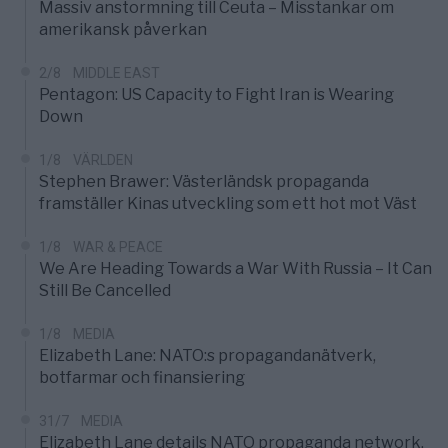
Massiv anstormning till Ceuta – Misstankar om
amerikansk påverkan
2/8
MIDDLE EAST
Pentagon: US Capacity to Fight Iran is Wearing
Down
1/8
VÄRLDEN
Stephen Brawer: Västerländsk propaganda
framställer Kinas utveckling som ett hot mot Väst
1/8
WAR & PEACE
We Are Heading Towards a War With Russia – It Can
Still Be Cancelled
1/8
MEDIA
Elizabeth Lane: NATO:s propagandanätverk,
botfarmar och finansiering
31/7
MEDIA
Elizabeth Lane details NATO propaganda network,