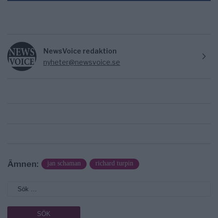
NewsVoice redaktion
nyheter@newsvoice.se
Ämnen:
jan schaman
richard turpin