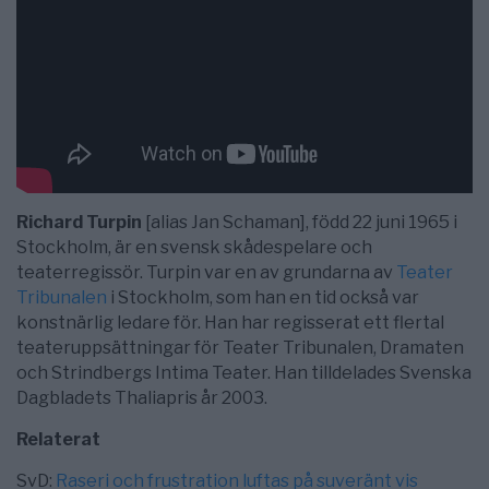
Richard Turpin
[alias Jan Schaman], född 22 juni 1965 i
Stockholm, är en svensk skådespelare och
teaterregissör. Turpin var en av grundarna av
Teater
Tribunalen
i Stockholm, som han en tid också var
konstnärlig ledare för. Han har regisserat ett flertal
teateruppsättningar för Teater Tribunalen, Dramaten
och Strindbergs Intima Teater. Han tilldelades Svenska
Dagbladets Thaliapris år 2003.
Relaterat
SvD:
Raseri och frustration luftas på suveränt vis