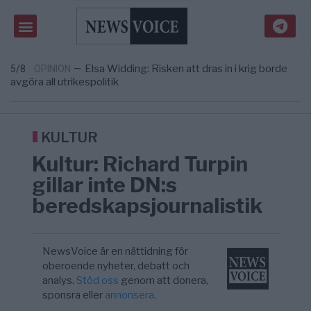
i Sverige – så förändrades markna ...
Tucker Carlson: ”It’s Time to Save
6/8
UNITED STATES
—
America” – Finally
Elsa Widding: Risken att dras in i krig borde
5/8
OPINION
—
avgöra all utrikespolitik
Gaza håller en av de största
5/8
KRIG & FRED
—
massbegravningarna någonsin
Richard D. Wolff: Därför provocerar
11:43
KRIG & FRED
—
Europas ledare fram ett krig med Rys ...
KULTUR
Kultur: Richard Turpin
gillar inte DN:s
beredskapsjournalistik
NewsVoice är en nättidning för
oberoende nyheter, debatt och
analys.
Stöd oss
genom att donera,
sponsra eller
annonsera
.