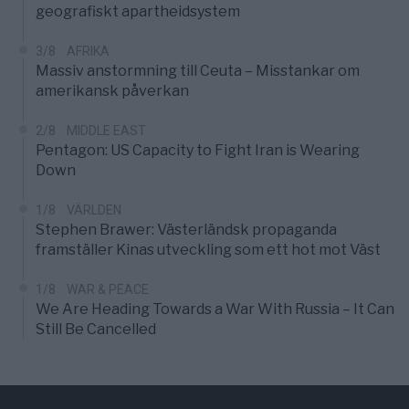
geografiskt apartheidsystem
3/8
AFRIKA
Massiv anstormning till Ceuta – Misstankar om
amerikansk påverkan
2/8
MIDDLE EAST
Pentagon: US Capacity to Fight Iran is Wearing
Down
1/8
VÄRLDEN
Stephen Brawer: Västerländsk propaganda
framställer Kinas utveckling som ett hot mot Väst
1/8
WAR & PEACE
We Are Heading Towards a War With Russia – It Can
Still Be Cancelled