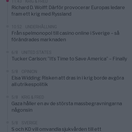
11:43
KRIG & FRED
Richard D. Wolff: Därför provocerar Europas ledare
fram ett krig med Ryssland
10:52
UNDERHÅLLNING
Från spelmonopol till casino online i Sverige – så
förändrades marknaden
6/8
UNITED STATES
Tucker Carlson: ”It’s Time to Save America” – Finally
5/8
OPINION
Elsa Widding: Risken att dras in i krig borde avgöra
all utrikespolitik
5/8
KRIG & FRED
Gaza håller en av de största massbegravningarna
någonsin
5/8
SVERIGE
S och KD vill omvandla sjukvården till ett