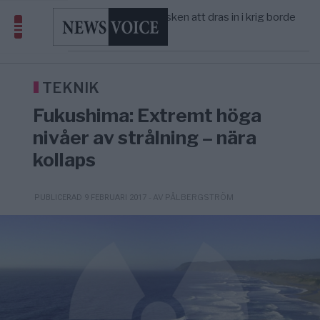
America” – Finally
Elsa Widding: Risken att dras in i krig borde
5/8
OPINION
—
avgöra all utrikespolitik
Gaza håller en av de största
5/8
KRIG & FRED
—
massbegravningarna någonsin
Richard D. Wolff: Därför provocerar
8/8
KRIG & FRED
—
Europas ledare fram ett krig med Rys ...
TEKNIK
Fukushima: Extremt höga
nivåer av strålning – nära
kollaps
- AV PÅL BERGSTRÖM
PUBLICERAD 9 FEBRUARI 2017