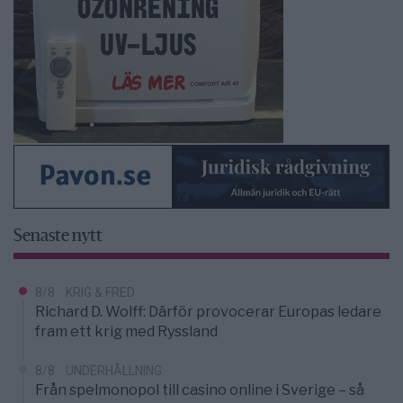
Senaste nytt
8/8
KRIG & FRED
Richard D. Wolff: Därför provocerar Europas ledare
fram ett krig med Ryssland
8/8
UNDERHÅLLNING
Från spelmonopol till casino online i Sverige – så