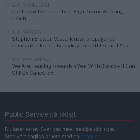
2/8
MIDDLE EAST
Pentagon: US Capacity to Fight Iran is Wearing
Down
1/8
VÄRLDEN
Stephen Brawer: Västerländsk propaganda
framställer Kinas utveckling som ett hot mot Väst
1/8
WAR & PEACE
We Are Heading Towards a War With Russia – It Can
Still Be Cancelled
Public Service på riktigt
Du läser en av Sveriges mest modiga tidningar.
Stöd vårt dagliga arbeta med en
donation
.