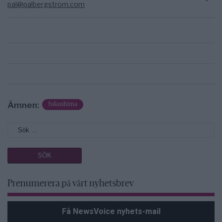
pal@palbergstrom.com
Ämnen:
fukushima
Prenumerera på vårt nyhetsbrev
Få NewsVoice nyhets-mail