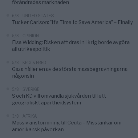
förändrades marknaden
6/8
UNITED STATES
Tucker Carlson: ”It’s Time to Save America” – Finally
5/8
OPINION
Elsa Widding: Risken att dras in i krig borde avgöra
all utrikespolitik
5/8
KRIG & FRED
Gaza håller en av de största massbegravningarna
någonsin
5/8
SVERIGE
S och KD vill omvandla sjukvården till ett
geografiskt apartheidsystem
3/8
AFRIKA
Massiv anstormning till Ceuta – Misstankar om
amerikansk påverkan